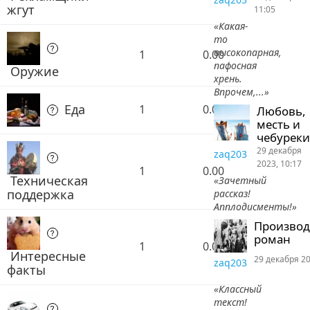
жгут
11:05
«Какая-
то
высокопарная,
1
0.00
пафосная
Оружие
хрень.
Впрочем,...»
Еда
1
0.00
Любовь,
месть и
чебуреки
29 декабря
zaq203
2023, 10:17
1
0.00
Техническая
«Зачетный
поддержка
рассказ!
Апплодисменты!»
Произво
роман
1
0.00
Интересные
29 декабря 20
zaq203
факты
«Классный
текст!