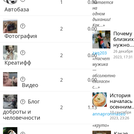
1
0.00
Читается
на
Автобаза
одном
дыхании!
Как...»
2
0.00
Почему
Фотография
близких
нужно...
26 декабря
zaq203
2
0.00
2023, 17:31
«Насчет
Креатифф
мужика
—
абсолютно
2
0.00
согласен
Видео
с...»
История
началась
Блог
осенним..
2
1.13
доброты и
10 сентября
annaproninaseo
человечности
2023, 23:26
«круто»
Какая