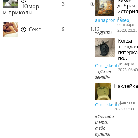
3
0.00
добрая
Юмор
история
и приколы
10
annaproninaseo
сентября
Секс
5
1.13
2023, 23:25
«круто»
Когда
твёрдая
пятёрка
по...
16 марта
Oldc_skepti
2023, 06:49
«Да он
гений!»
Наклейка
26 февраля
Oldc_skepti
2023, 09:00
«Спасибо
и эта,
а где
купить