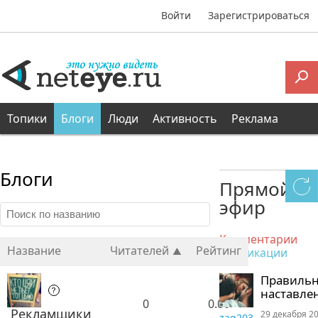
Войти
Зарегистрироваться
Топики
Блоги
Люди
Активность
Реклама
Блоги
Прямой
эфир
Комментарии
Название
Читателей
Рейтинг
Публикации
Правиль
наставле
0
0.00
Рекламщики
29 декабря 20
zaq203