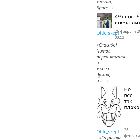
можно,
брат...»
49 спосо
впечатлит
26 февраля 2
Oldc_skepti
08:53
«Спасибо!
Читал,
перечитывал
и
много
думал,
а в...»
Не
все
так
плохо
26
Oldc_skepti
февраля
«Страсти