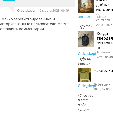
добрая
история
Oldc_skepti
16 марта 2023, 06:49
10
annaproninaseo
Только зарегистрированные и
сентября
авторизованные пользователи могут
2023, 23:25
«круто»
оставлять комментарии.
Когда
твёрдая
пятёрка
по...
16 марта
Oldc_skepti
2023, 06:49
«Да он
гений!»
Наклейка
26 февраля
Oldc_skepti
2023, 09:00
«Спасибо
и эта,
а где
купить