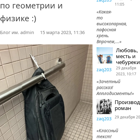
по геометрии и
11:05
«Какая-
физике :)
то
высокопарная,
пафосная
Блог им. admin
15 марта 2023, 11:36
хрень.
Впрочем,...»
Любовь,
месть и
чебуреки
29 декабря
zaq203
2023, 10:17
«Зачетный
рассказ!
Апплодисменты!»
Произво
роман
29 декабря 20
zaq203
«Классный
текст!