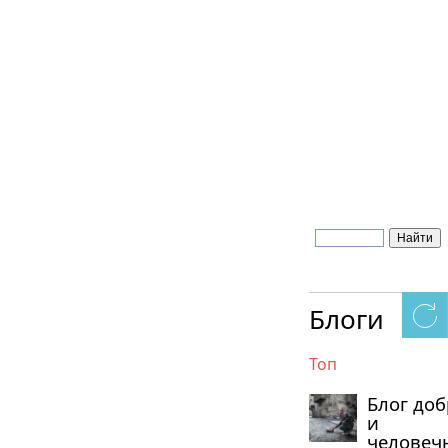
Блоги
Топ
Блог до
и
человеч