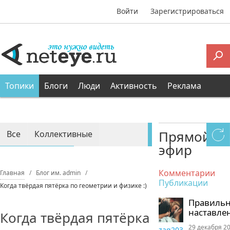
Войти
Зарегистрироваться
Топики
Блоги
Люди
Активность
Реклама
Прямой
Все
Коллективные
эфир
Персональные
Комментарии
Главная
Блог им. admin
Публикации
Когда твёрдая пятёрка по геометрии и физике :)
Правиль
наставле
Когда твёрдая пятёрка
29 декабря 20
zaq203