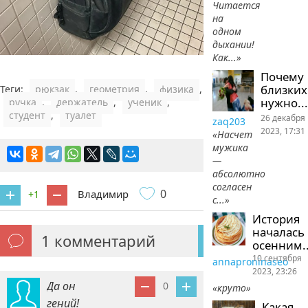
Читается
на
одном
дыхании!
Как...»
Почему
близких
Теги:
рюкзак
,
геометрия
,
физика
,
нужно...
ручка
,
держатель
,
ученик
,
студент
,
туалет
26 декабря
zaq203
2023, 17:31
«Насчет
мужика
—
абсолютно
согласен
0
Владимир
+1
с...»
История
началась
1
комментарий
осенним..
10 сентября
annaproninaseo
2023, 23:26
Да он
0
«круто»
гений!
Какая