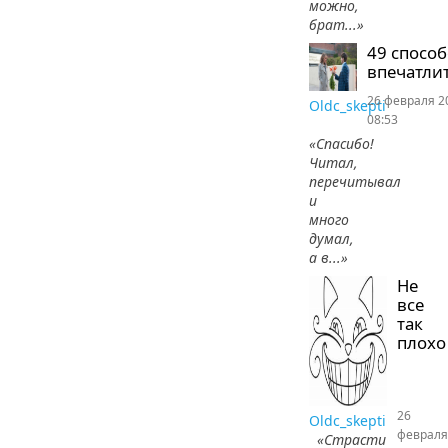
можно,
брат...»
49 спосо
впечатлит
26 февраля 2
Oldc_skepti
08:53
«Спасибо!
Читал,
перечитывал
и
много
думал,
а в...»
Не
все
так
плохо
26
Oldc_skepti
февраля
«Страсти