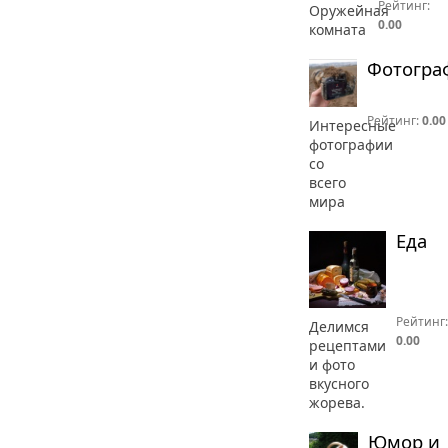
Рейтинг:
Оружейная
0.00
комната
Фотогра
Рейтинг:
0.00
Интересные
фотографии
со
всего
мира
Еда
Рейтинг:
Делимся
0.00
рецептами
и фото
вкусного
жорева.
Юмор и