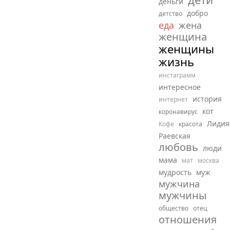
деньги
добро
детство
еда
жена
женщина
женщины
жизнь
инстаграмм
интересное
история
интернет
кот
коронавирус
Лидия
Кофе
красота
Раевская
любовь
люди
мама
мат
москва
мудрость
муж
мужчина
мужчины
общество
отец
отношения