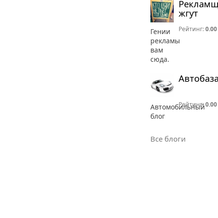
Реклам
жгут
Рейтинг:
0.00
Гении
рекламы
вам
сюда.
Автобаз
Рейтинг:
0.00
Автомобильный
блог
Все блоги