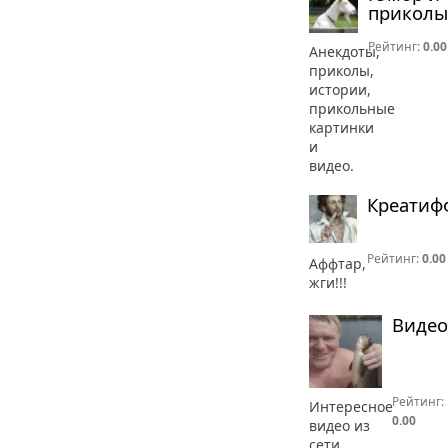
приколы
Рейтинг:
0.00
Анекдоты,
приколы,
истории,
прикольные
картинки
и
видео.
Креатиф
Рейтинг:
0.00
Аффтар,
жги!!!
Видео
Рейтинг:
Интересное
0.00
видео из
сети