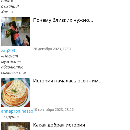
одном
дыхании!
Как...»
Почему близких нужно...
26 декабря 2023, 17:31
zaq203
«Насчет
мужика —
абсолютно
согласен с...»
История началась осенним...
10 сентября 2023, 23:26
annaproninaseo
«круто»
Какая добрая история