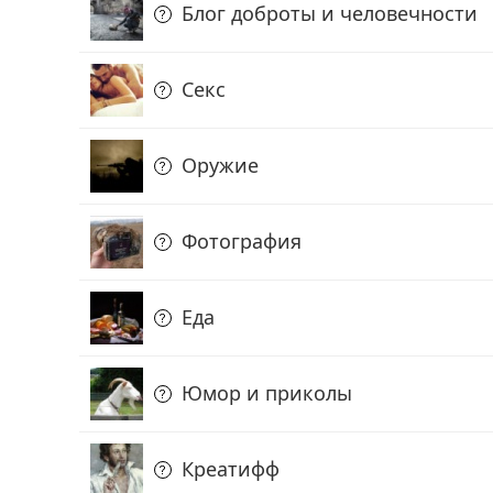
Блог доброты и человечности
Секс
Оружие
Фотография
Еда
Юмор и приколы
Креатифф