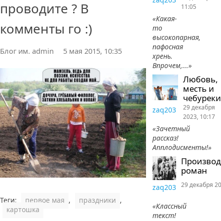
проводите ? В
11:05
«Какая-
комменты го :)
то
высокопарная,
пафосная
Блог им. admin
5 мая 2015, 10:35
хрень.
Впрочем,...»
Любовь,
месть и
чебуреки
29 декабря
zaq203
2023, 10:17
«Зачетный
рассказ!
Апплодисменты!»
Произво
роман
29 декабря 20
zaq203
Теги:
первое мая
,
праздники
,
«Классный
картошка
текст!