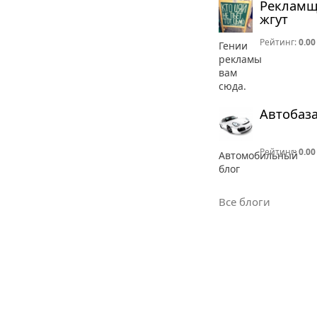
Реклам
жгут
Рейтинг:
0.00
Гении
рекламы
вам
сюда.
Автобаз
Рейтинг:
0.00
Автомобильный
блог
Все блоги