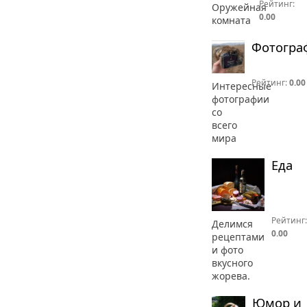
Рейтинг:
Оружейная
0.00
комната
Фотогра
Рейтинг:
0.00
Интересные
фотографии
со
всего
мира
Еда
Рейтинг:
Делимся
0.00
рецептами
и фото
вкусного
жорева.
Юмор и