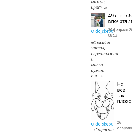
можно,
брат...»
49 спосо
впечатлит
26 февраля 2
Oldc_skepti
08:53
«Спасибо!
Читал,
перечитывал
и
много
думал,
а в...»
Не
все
так
плохо
26
Oldc_skepti
февраля
«Страсти