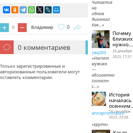
Читается
на
одном
дыхании!
Как...»
0
Владимир
0
Почему
близких
нужно...
0
комментариев
26 декабря
zaq203
2023, 17:31
«Насчет
мужика
Только зарегистрированные и
—
авторизованные пользователи могут
абсолютно
оставлять комментарии.
согласен
с...»
История
началась
осенним..
10 сентября
annaproninaseo
2023, 23:26
«круто»
Какая