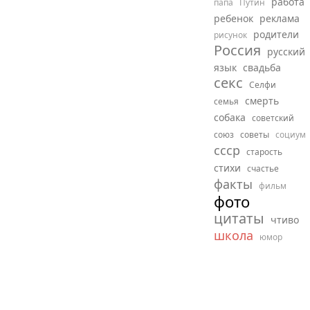
работа
папа
Путин
ребенок
реклама
родители
рисунок
Россия
русский
язык
свадьба
секс
Селфи
смерть
семья
собака
советский
союз
советы
социум
ссср
старость
стихи
счастье
факты
фильм
фото
цитаты
чтиво
школа
юмор