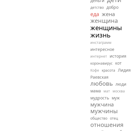
деньги
добро
детство
еда
жена
женщина
женщины
жизнь
инстаграмм
интересное
история
интернет
кот
коронавирус
Лидия
Кофе
красота
Раевская
любовь
люди
мама
мат
москва
мудрость
муж
мужчина
мужчины
общество
отец
отношения