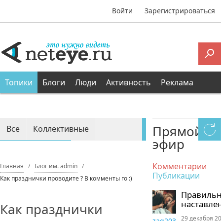
Войти
Зарегистрироваться
Топики
Блоги
Люди
Активность
Реклама
Прямой
Все
Коллективные
эфир
Персональные
Комментарии
Главная
Блог им. admin
Публикации
Как празднички проводите ? В комменты го :)
Правиль
наставле
Как празднички
29 декабря 20
zaq203