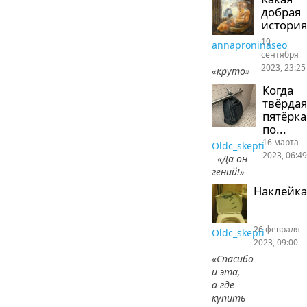
добрая
история
10
annaproninaseo
сентября
2023, 23:25
«круто»
Когда
твёрдая
пятёрка
по...
16 марта
Oldc_skepti
2023, 06:49
«Да он
гений!»
Наклейка
26 февраля
Oldc_skepti
2023, 09:00
«Спасибо
и эта,
а где
купить