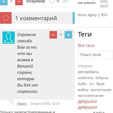
0
Владимир
0
2023,
то какие!»
08:33
Весь эфир
|
RSS
1
комментарий
Теги
Огромное
0
спасибо
Все теги
Вам за то
что мы
живем в
Великой
instagram
автомобиль
стране,
алкоголь
бабушка
которую
Бабы
брак
бог
Вы для нас
война
воспитание
сохранили.
воспоминания
девушка
Heavy
2 марта 2018, 12:25
девушки
дети
Только зарегистрированные и