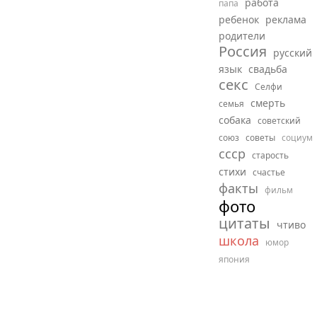
работа
папа
ребенок
реклама
родители
Россия
русский
язык
свадьба
секс
Селфи
смерть
семья
собака
советский
союз
советы
социум
ссср
старость
стихи
счастье
факты
фильм
фото
цитаты
чтиво
школа
юмор
япония