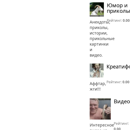
Юмор и
приколы
Рейтинг:
0.00
Анекдоты,
приколы,
истории,
прикольные
картинки
и
видео.
Креатиф
Рейтинг:
0.00
Аффтар,
жги!!!
Видео
Рейтинг:
Интересное
0.00