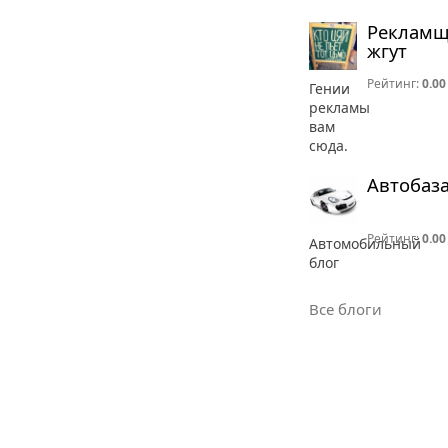
Реклам
жгут
Рейтинг:
0.00
Гении
рекламы
вам
сюда.
Автобаз
Рейтинг:
0.00
Автомобильный
блог
Все блоги