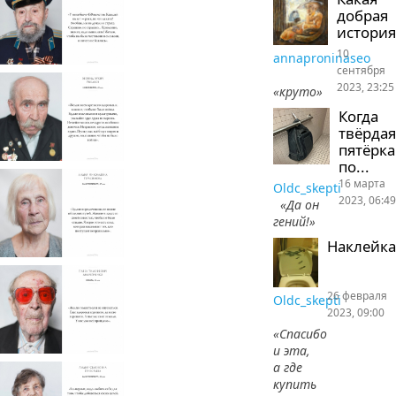
добрая
история
10
annaproninaseo
сентября
2023, 23:25
«круто»
Когда
твёрдая
пятёрка
по...
16 марта
Oldc_skepti
2023, 06:49
«Да он
гений!»
Наклейка
26 февраля
Oldc_skepti
2023, 09:00
«Спасибо
и эта,
а где
купить