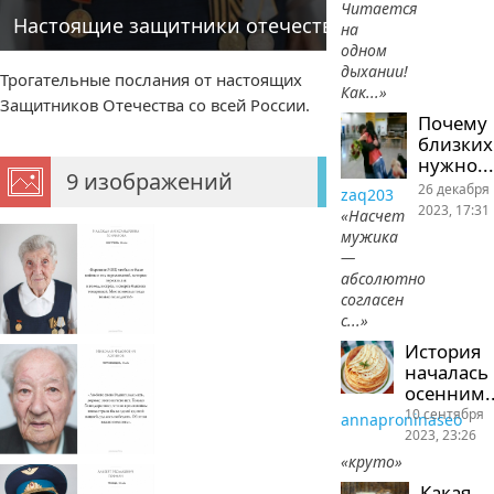
Читается
Настоящие защитники отечества
на
одном
дыхании!
Трогательные послания от настоящих
Как...»
Защитников Отечества со всей России.
Почему
близких
нужно...
9 изображений
26 декабря
zaq203
2023, 17:31
«Насчет
мужика
—
абсолютно
согласен
с...»
История
началась
осенним..
10 сентября
annaproninaseo
2023, 23:26
«круто»
Какая