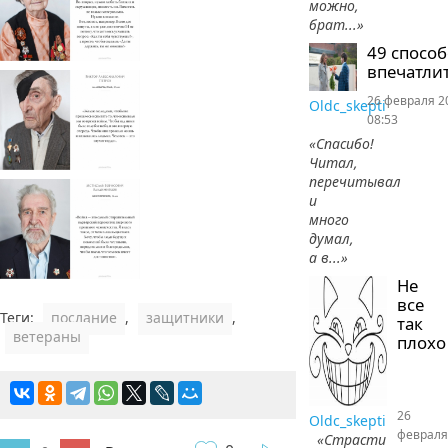
можно,
брат...»
49 спосо
впечатлит
26 февраля 2
Oldc_skepti
08:53
«Спасибо!
Читал,
перечитывал
и
много
думал,
а в...»
Не
все
Теги:
послание
,
защитники
,
так
ветераны
плохо
26
Oldc_skepti
февраля
«Страсти