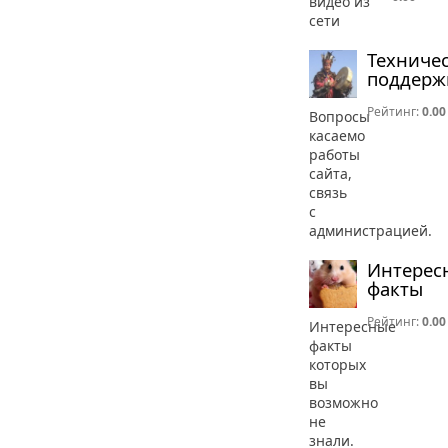
видео из
сети
Техниче
поддерж
Рейтинг:
0.00
Вопросы
касаемо
работы
сайта,
связь
с
администрацией.
Интерес
факты
Рейтинг:
0.00
Интересные
факты
которых
вы
возможно
не
знали.