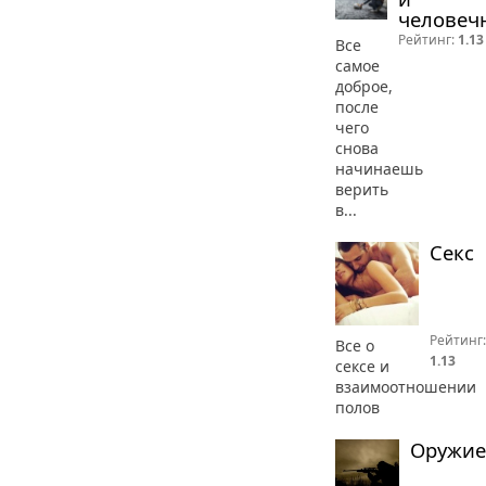
человеч
Рейтинг:
1.13
Все
самое
доброе,
после
чего
снова
начинаешь
верить
в...
Секс
Рейтинг:
Все о
1.13
сексе и
взаимоотношении
полов
Оружие