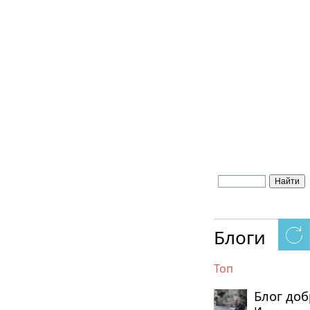
Блоги
Топ
Блог до
и