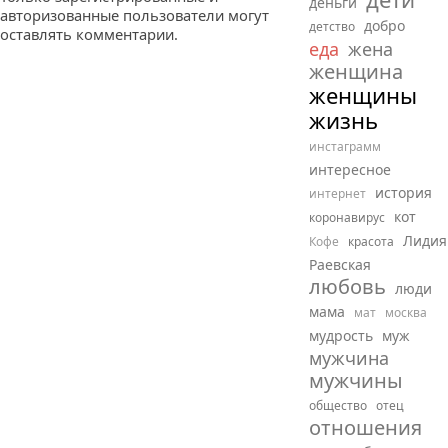
деньги
авторизованные пользователи могут
добро
детство
оставлять комментарии.
еда
жена
женщина
женщины
жизнь
инстаграмм
интересное
история
интернет
кот
коронавирус
Лидия
Кофе
красота
Раевская
любовь
люди
мама
мат
москва
мудрость
муж
мужчина
мужчины
общество
отец
отношения