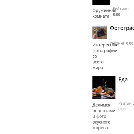
Рейтинг:
Оружейная
0.00
комната
Фотогра
Рейтинг:
0.00
Интересные
фотографии
со
всего
мира
Еда
Рейтинг:
Делимся
0.00
рецептами
и фото
вкусного
жорева.