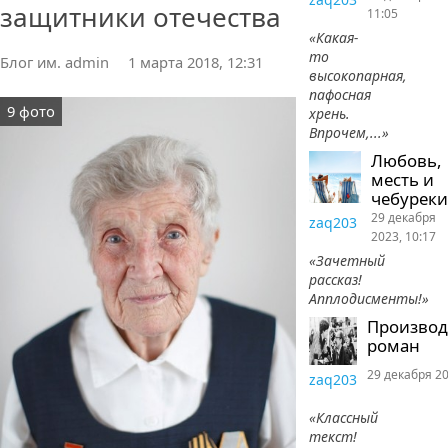
защитники отечества
11:05
«Какая-
то
Блог им. admin
1 марта 2018, 12:31
высокопарная,
пафосная
9 фото
хрень.
Впрочем,...»
Любовь,
месть и
чебуреки
29 декабря
zaq203
2023, 10:17
«Зачетный
рассказ!
Апплодисменты!»
Произво
роман
29 декабря 20
zaq203
«Классный
текст!