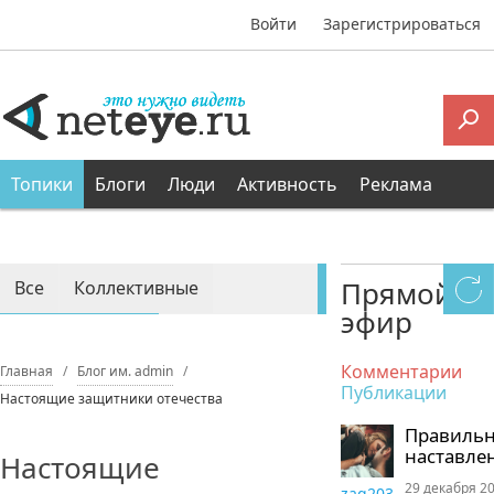
Войти
Зарегистрироваться
Топики
Блоги
Люди
Активность
Реклама
Прямой
Все
Коллективные
эфир
Персональные
Комментарии
Главная
Блог им. admin
Публикации
Настоящие защитники отечества
Правиль
наставле
Настоящие
29 декабря 20
zaq203