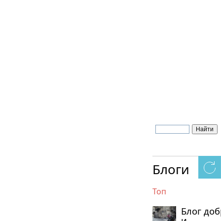
Блоги
Топ
Блог до
и