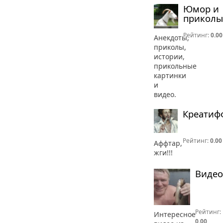
Юмор и
приколы
Рейтинг:
0.00
Анекдоты,
приколы,
истории,
прикольные
картинки
и
видео.
Креатиф
Рейтинг:
0.00
Аффтар,
жги!!!
Видео
Рейтинг:
Интересное
0.00