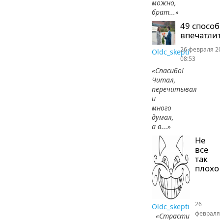
можно,
брат...»
49 спосо
впечатлит
26 февраля 2
Oldc_skepti
08:53
«Спасибо!
Читал,
перечитывал
и
много
думал,
а в...»
Не
все
так
плохо
26
Oldc_skepti
февраля
«Страсти