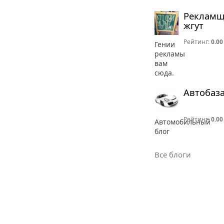
Реклам
жгут
Рейтинг:
0.00
Гении
рекламы
вам
сюда.
Автобаз
Рейтинг:
0.00
Автомобильный
блог
Все блоги