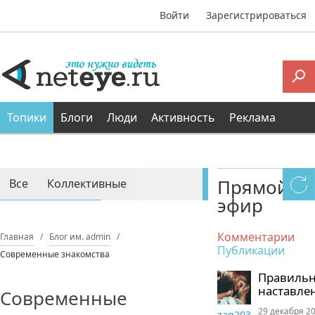
Войти
Зарегистрироваться
Топики
Блоги
Люди
Активность
Реклама
Прямой
Все
Коллективные
эфир
Персональные
Комментарии
Главная
Блог им. admin
Публикации
Современные знакомства
Правиль
наставле
Современные
29 декабря 20
zaq203