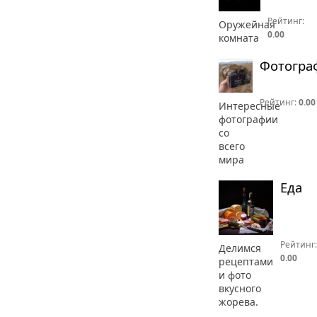
Рейтинг:
Оружейная
0.00
комната
Фотогра
Рейтинг:
0.00
Интересные
фотографии
со
всего
мира
Еда
Рейтинг:
Делимся
0.00
рецептами
и фото
вкусного
жорева.