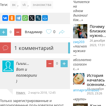
Читается
Теги:
вк
,
vk
,
знакомства
на
одном
дыхании!
Как...»
Почему
близких
0
Владимир
0
нужно...
26 декабря
zaq203
2023, 17:31
«Насчет
1
комментарий
мужика
—
абсолютно
Гыыы…
0
согласен
с...»
Вот и
История
поговорили
началась
)
осенним..
10 сентября
annaproninaseo
Heavy
2 марта 2018, 12:45
2023, 23:26
«круто»
Только зарегистрированные и
авторизованные пользователи могут
Какая