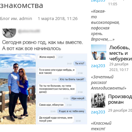
знакомства
11:05
«Какая-
то
Блог им. admin
1 марта 2018, 11:26
высокопарная,
пафосная
хрень.
Впрочем,...»
Любовь,
месть и
чебуреки
29 декабря
zaq203
2023, 10:17
«Зачетный
рассказ!
Апплодисменты!»
Произво
роман
29 декабря 20
zaq203
«Классный
текст!