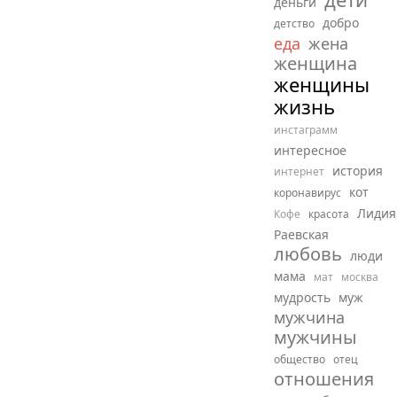
деньги
добро
детство
еда
жена
женщина
женщины
жизнь
инстаграмм
интересное
история
интернет
кот
коронавирус
Лидия
Кофе
красота
Раевская
любовь
люди
мама
мат
москва
мудрость
муж
мужчина
мужчины
общество
отец
отношения