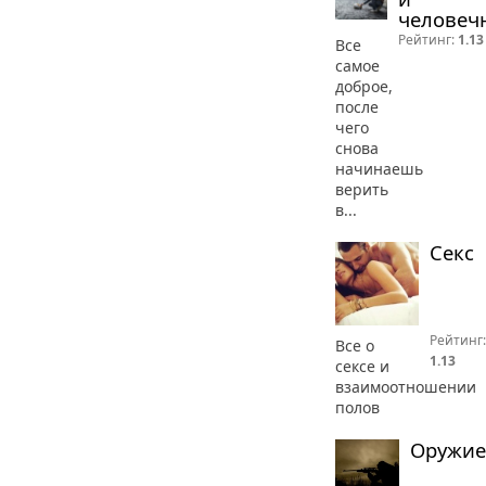
человеч
Рейтинг:
1.13
Все
самое
доброе,
после
чего
снова
начинаешь
верить
в...
Секс
Рейтинг:
Все о
1.13
сексе и
взаимоотношении
полов
Оружие