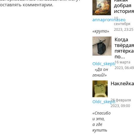
оставлять комментарии.
добрая
история
10
annaproninaseo
сентября
2023, 23:25
«круто»
Когда
твёрдая
пятёрка
по...
16 марта
Oldc_skepti
2023, 06:49
«Да он
гений!»
Наклейка
26 февраля
Oldc_skepti
2023, 09:00
«Спасибо
и эта,
а где
купить