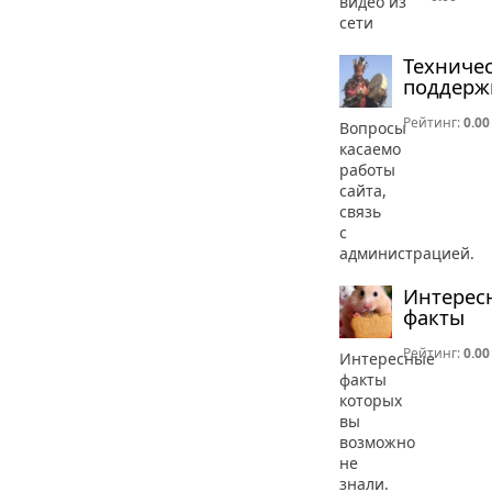
видео из
сети
Техниче
поддерж
Рейтинг:
0.00
Вопросы
касаемо
работы
сайта,
связь
с
администрацией.
Интерес
факты
Рейтинг:
0.00
Интересные
факты
которых
вы
возможно
не
знали.