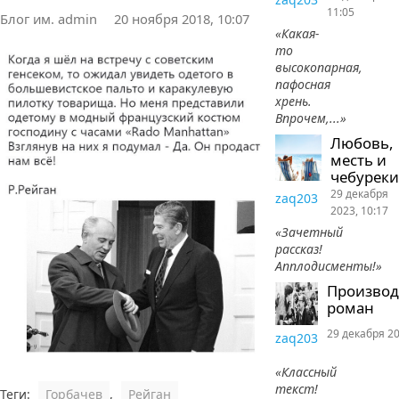
11:05
Блог им. admin
20 ноября 2018, 10:07
«Какая-
то
высокопарная,
пафосная
хрень.
Впрочем,...»
Любовь,
месть и
чебуреки
29 декабря
zaq203
2023, 10:17
«Зачетный
рассказ!
Апплодисменты!»
Произво
роман
29 декабря 20
zaq203
«Классный
текст!
Теги:
Горбачев
,
Рейган