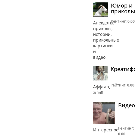
Юмор и
приколы
Рейтинг:
0.00
Анекдоты,
приколы,
истории,
прикольные
картинки
и
видео.
Креатиф
Рейтинг:
0.00
Аффтар,
жги!!!
Видео
Рейтинг:
Интересное
0.00