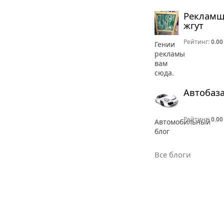
Реклам
жгут
Рейтинг:
0.00
Гении
рекламы
вам
сюда.
Автобаз
Рейтинг:
0.00
Автомобильный
блог
Все блоги