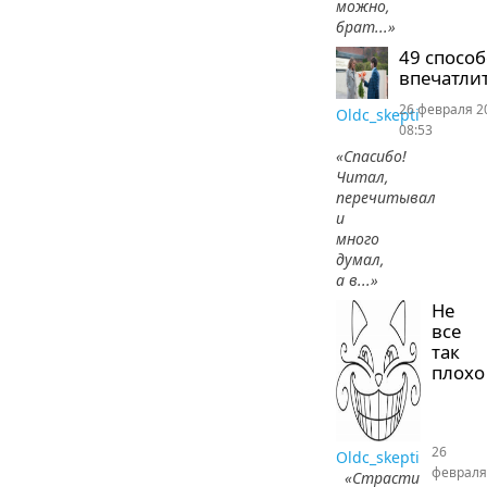
можно,
брат...»
49 спосо
впечатлит
26 февраля 2
Oldc_skepti
08:53
«Спасибо!
Читал,
перечитывал
и
много
думал,
а в...»
Не
все
так
плохо
26
Oldc_skepti
февраля
«Страсти