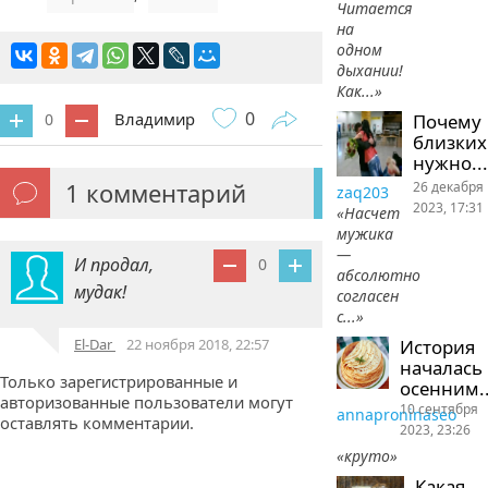
Читается
на
одном
дыхании!
Как...»
0
Владимир
Почему
0
близких
нужно...
1
комментарий
26 декабря
zaq203
2023, 17:31
«Насчет
мужика
—
И продал,
0
абсолютно
мудак!
согласен
с...»
История
El-Dar
22 ноября 2018, 22:57
началась
Только зарегистрированные и
осенним..
авторизованные пользователи могут
10 сентября
annaproninaseo
оставлять комментарии.
2023, 23:26
«круто»
Какая