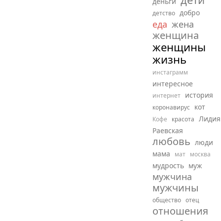
деньги
добро
детство
еда
жена
женщина
женщины
жизнь
инстаграмм
интересное
история
интернет
кот
коронавирус
Лидия
Кофе
красота
Раевская
любовь
люди
мама
мат
москва
мудрость
муж
мужчина
мужчины
общество
отец
отношения