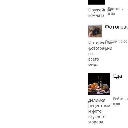
Рейтинг:
Оружейная
0.00
комната
Фотогра
Рейтинг:
0.00
Интересные
фотографии
со
всего
мира
Еда
Рейтинг:
Делимся
0.00
рецептами
и фото
вкусного
жорева.