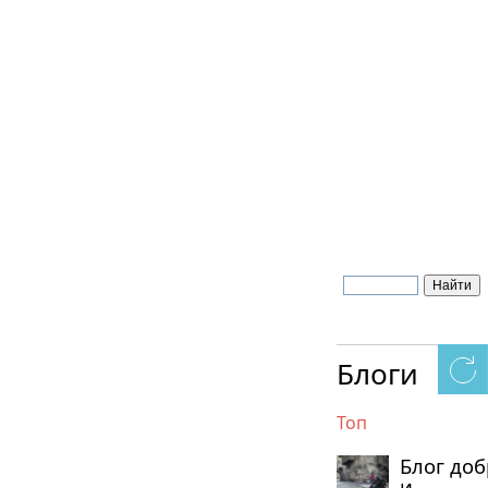
Блоги
Топ
Блог до
и