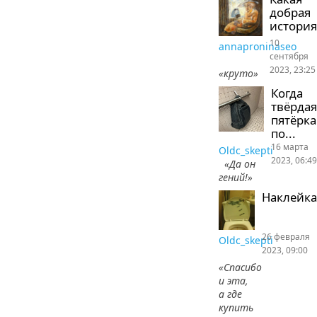
добрая
история
10
annaproninaseo
сентября
2023, 23:25
«круто»
Когда
твёрдая
пятёрка
по...
16 марта
Oldc_skepti
2023, 06:49
«Да он
гений!»
Наклейка
26 февраля
Oldc_skepti
2023, 09:00
«Спасибо
и эта,
а где
купить