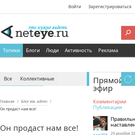
Войти
Зарегистрироваться
Топики
Блоги
Люди
Активность
Реклама
Прямой
Все
Коллективные
эфир
Персональные
Комментарии
Главная
Блог им. admin
Публикации
Он продаст нам все!
Правиль
наставле
Он продаст нам все!
29 декабря 20
zaq203