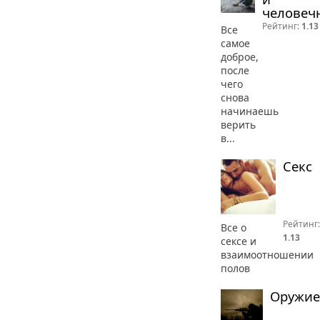
человеч
Рейтинг:
1.13
Все
самое
доброе,
после
чего
снова
начинаешь
верить
в...
Секс
Рейтинг:
Все о
1.13
сексе и
взаимоотношении
полов
Оружие