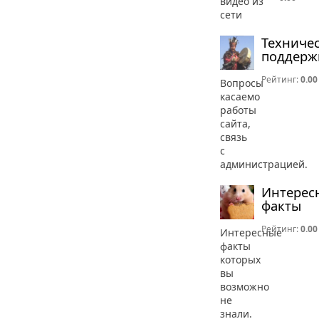
видео из
сети
Техниче
поддерж
Рейтинг:
0.00
Вопросы
касаемо
работы
сайта,
связь
с
администрацией.
Интерес
факты
Рейтинг:
0.00
Интересные
факты
которых
вы
возможно
не
знали.