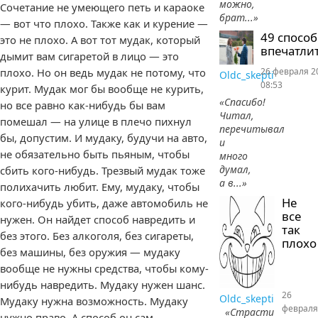
можно,
Сочетание не умеющего петь и караоке
брат...»
— вот что плохо. Также как и курение —
49 спосо
это не плохо. А вот тот мудак, который
впечатлит
дымит вам сигаретой в лицо — это
плохо. Но он ведь мудак не потому, что
26 февраля 2
Oldc_skepti
08:53
курит. Мудак мог бы вообще не курить,
«Спасибо!
но все равно как-нибудь бы вам
Читал,
помешал — на улице в плечо пихнул
перечитывал
бы, допустим. И мудаку, будучи на авто,
и
не обязательно быть пьяным, чтобы
много
думал,
сбить кого-нибудь. Трезвый мудак тоже
а в...»
полихачить любит. Ему, мудаку, чтобы
Не
кого-нибудь убить, даже автомобиль не
все
нужен. Он найдет способ навредить и
так
без этого. Без алкоголя, без сигареты,
плохо
без машины, без оружия — мудаку
вообще не нужны средства, чтобы кому-
нибудь навредить. Мудаку нужен шанс.
26
Oldc_skepti
Мудаку нужна возможность. Мудаку
февраля
«Страсти
нужно право. А способ он сам