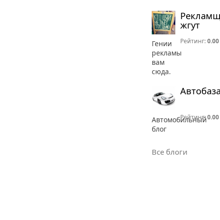
Реклам
жгут
Рейтинг:
0.00
Гении
рекламы
вам
сюда.
Автобаз
Рейтинг:
0.00
Автомобильный
блог
Все блоги