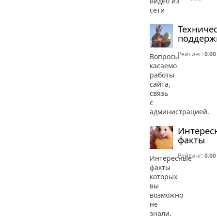
видео из
сети
Техниче
поддерж
Рейтинг:
0.00
Вопросы
касаемо
работы
сайта,
связь
с
администрацией.
Интерес
факты
Рейтинг:
0.00
Интересные
факты
которых
вы
возможно
не
знали.