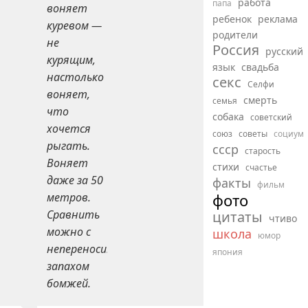
работа
папа
воняет
ребенок
реклама
куревом —
родители
не
Россия
русский
курящим,
язык
свадьба
настолько
секс
Селфи
воняет,
смерть
семья
что
собака
советский
хочется
союз
советы
социум
рыгать.
ссср
старость
Воняет
стихи
счастье
даже за 50
факты
фильм
метров.
фото
Сравнить
цитаты
чтиво
можно с
школа
юмор
непереносимым
япония
запахом
бомжей.