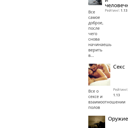
человеч
Рейтинг:
1.13
Все
самое
доброе,
после
чего
снова
начинаешь
верить
в...
Секс
Рейтинг:
Все о
1.13
сексе и
взаимоотношении
полов
Оружие