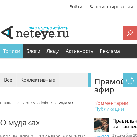
Войти
Зарегистрироваться
Топики
Блоги
Люди
Активность
Реклама
Прямой
Все
Коллективные
эфир
Персональные
Комментарии
Главная
Блог им. admin
О мудаках
Публикации
О мудаках
Правиль
наставле
29 декабря 20
Блог им. admin
10 января 2019, 10:07
zaq203