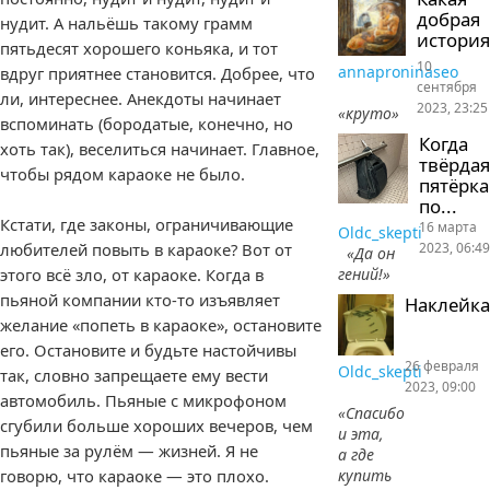
добрая
нудит. А нальёшь такому грамм
история
пятьдесят хорошего коньяка, и тот
10
annaproninaseo
вдруг приятнее становится. Добрее, что
сентября
ли, интереснее. Анекдоты начинает
2023, 23:25
«круто»
вспоминать (бородатые, конечно, но
Когда
хоть так), веселиться начинает. Главное,
твёрдая
чтобы рядом караоке не было.
пятёрка
по...
Кстати, где законы, ограничивающие
16 марта
Oldc_skepti
2023, 06:49
любителей повыть в караоке? Вот от
«Да он
гений!»
этого всё зло, от караоке. Когда в
пьяной компании кто-то изъявляет
Наклейка
желание «попеть в караоке», остановите
его. Остановите и будьте настойчивы
26 февраля
Oldc_skepti
так, словно запрещаете ему вести
2023, 09:00
автомобиль. Пьяные с микрофоном
«Спасибо
сгубили больше хороших вечеров, чем
и эта,
пьяные за рулём — жизней. Я не
а где
говорю, что караоке — это плохо.
купить