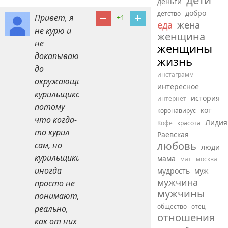
деньги
добро
детство
Привет, я
+1
еда
жена
не курю и
женщина
не
женщины
докапываюсь
жизнь
до
инстаграмм
окружающих
интересное
курильщиков,
история
интернет
потому
кот
коронавирус
что когда-
Лидия
Кофе
красота
то курил
Раевская
любовь
сам, но
люди
курильщики
мама
мат
москва
иногда
мудрость
муж
мужчина
просто не
мужчины
понимают,
общество
отец
реально,
отношения
как от них