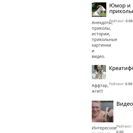
Юмор и
приколы
Рейтинг:
0.00
Анекдоты,
приколы,
истории,
прикольные
картинки
и
видео.
Креатиф
Рейтинг:
0.00
Аффтар,
жги!!!
Видео
Рейтинг:
Интересное
0.00