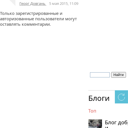
Георг Довгань
5 мая 2015, 11:09
Только зарегистрированные и
авторизованные пользователи могут
оставлять комментарии.
Блоги
Топ
Блог до
и