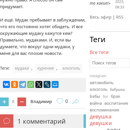
2023,
то какие!»
придумает.
08:33
Весь эфир
|
RSS
И ещё. Мудак пребывает в заблуждении,
что его постоянно хотят обидеть. И все
окружающие мудаку кажутся кем?
Теги
Правильно, мудаками. И, если вы
думаете, что вокруг одни мудаки, у
Все теги
меня для вас плохие новости.
Теги:
мудаки
,
курение
,
алкоголь
instagram
автомобиль
алкоголь
бабушка
Бабы
брак
бог
0
Владимир
0
война
воспитание
воспоминания
девушка
1
комментарий
девушки
дети