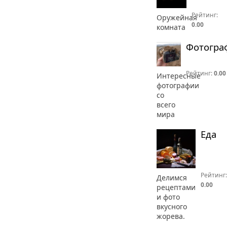
Рейтинг:
Оружейная
0.00
комната
Фотогра
Рейтинг:
0.00
Интересные
фотографии
со
всего
мира
Еда
Рейтинг:
Делимся
0.00
рецептами
и фото
вкусного
жорева.