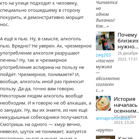
Читается
кто на улице подходит к человеку,
на
специально отошедшему в сторону
одном
покурить, и демонстративно морщит
дыхании!
нос.
Как...»
Почему
А ещё я пью. Ну, в смысле, алкоголь
близких
пью. Вредно? Не уверен. Ах, чрезмерное
нужно...
употребление алкоголя разрушают
26 декабря
zaq203
2023, 17:31
печень? Ну, так и чрезмерное
«Насчет
мужика
употребление аспирина на пользу не
—
пойдёт. Чрезмерное, понимаете? И,
абсолютно
вообще, алкоголь иной раз приносит
согласен
пользу. Да-да, точно вам говорю.
с...»
Некоторым людям алкоголь вообще
История
необходим. И я говорю не об алкашах, а
началась
о занудах. Ну, вы их знаете, из них ещё
осенним..
10 сентября
никудышные собеседники получаются.
annaproninaseo
2023, 23:26
Смотришь на одного — хмур вечно,
«круто»
невесел, шуток не понимает, жалуется
Какая
постоянно, нудит и нудит, нудит и