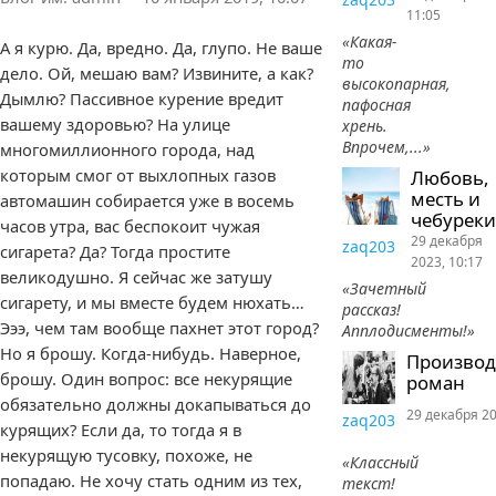
11:05
«Какая-
А я курю. Да, вредно. Да, глупо. Не ваше
то
дело. Ой, мешаю вам? Извините, а как?
высокопарная,
Дымлю? Пассивное курение вредит
пафосная
вашему здоровью? На улице
хрень.
Впрочем,...»
многомиллионного города, над
которым смог от выхлопных газов
Любовь,
месть и
автомашин собирается уже в восемь
чебуреки
часов утра, вас беспокоит чужая
29 декабря
zaq203
сигарета? Да? Тогда простите
2023, 10:17
великодушно. Я сейчас же затушу
«Зачетный
сигарету, и мы вместе будем нюхать…
рассказ!
Эээ, чем там вообще пахнет этот город?
Апплодисменты!»
Но я брошу. Когда-нибудь. Наверное,
Произво
брошу. Один вопрос: все некурящие
роман
обязательно должны докапываться до
29 декабря 20
zaq203
курящих? Если да, то тогда я в
некурящую тусовку, похоже, не
«Классный
попадаю. Не хочу стать одним из тех,
текст!