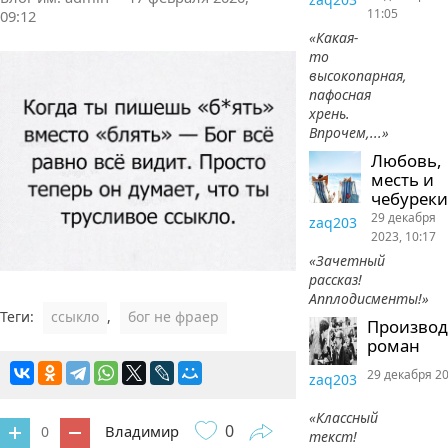
11:05
09:12
«Какая-
то
высокопарная,
пафосная
хрень.
Впрочем,...»
Любовь,
месть и
чебуреки
29 декабря
zaq203
2023, 10:17
«Зачетный
рассказ!
Апплодисменты!»
Теги:
ссыкло
,
бог не фраер
Произво
роман
29 декабря 20
zaq203
«Классный
0
Владимир
0
текст!