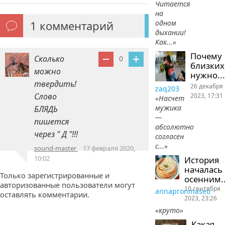
Читается
на
одном
1
комментарий
дыхании!
Как...»
Почему
Сколько
0
близких
можно
нужно...
твердить!
26 декабря
zaq203
Слово
2023, 17:31
«Насчет
мужика
БЛЯДЬ
—
пишется
абсолютно
через " Д "!!!
согласен
с...»
sound-master
17 февраля 2020,
10:02
История
началась
Только зарегистрированные и
осенним..
авторизованные пользователи могут
10 сентября
annaproninaseo
оставлять комментарии.
2023, 23:26
«круто»
Какая