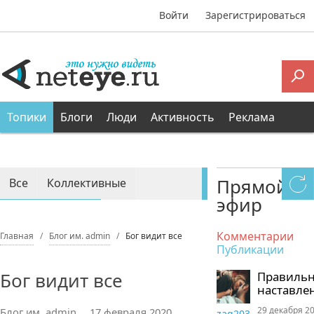
Войти
Зарегистрироваться
Топики
Блоги
Люди
Активность
Реклама
Прямой
Все
Коллективные
эфир
Персональные
Комментарии
Главная
Блог им. admin
Бог видит все
Публикации
Бог видит все
Правиль
наставле
29 декабря 20
Блог им. admin
17 февраля 2020,
zaq203