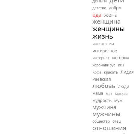
деньги
добро
детство
еда
жена
женщина
женщины
жизнь
инстаграмм
интересное
история
интернет
кот
коронавирус
Лидия
Кофе
красота
Раевская
любовь
люди
мама
мат
москва
мудрость
муж
мужчина
мужчины
общество
отец
отношения