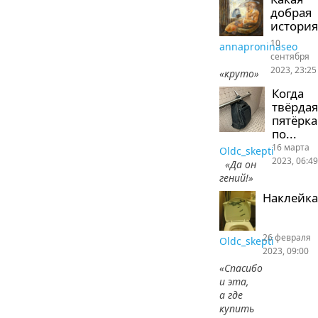
добрая
история
10
annaproninaseo
сентября
2023, 23:25
«круто»
Когда
твёрдая
пятёрка
по...
16 марта
Oldc_skepti
2023, 06:49
«Да он
гений!»
Наклейка
26 февраля
Oldc_skepti
2023, 09:00
«Спасибо
и эта,
а где
купить