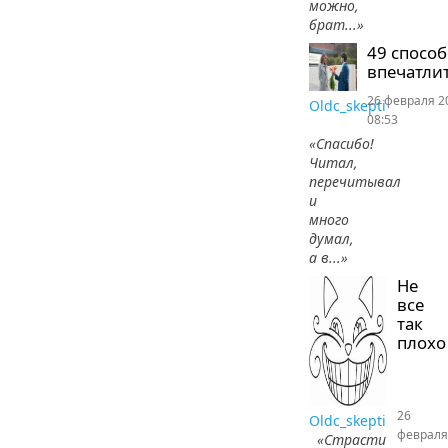
можно,
брат...»
49 спосо
впечатлит
26 февраля 2
Oldc_skepti
08:53
«Спасибо!
Читал,
перечитывал
и
много
думал,
а в...»
Не
все
так
плохо
26
Oldc_skepti
февраля
«Страсти