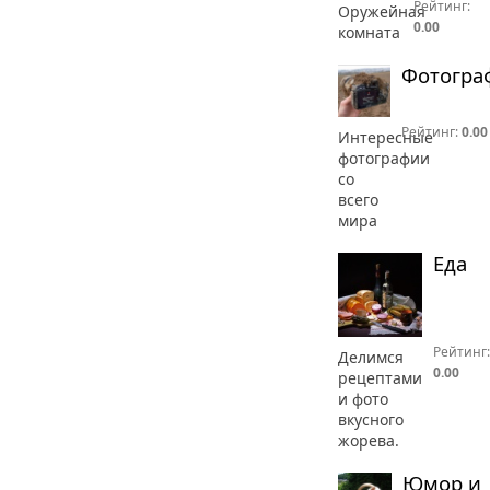
Рейтинг:
Оружейная
0.00
комната
Фотогра
Рейтинг:
0.00
Интересные
фотографии
со
всего
мира
Еда
Рейтинг:
Делимся
0.00
рецептами
и фото
вкусного
жорева.
Юмор и