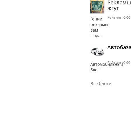
Реклам
жгут
Рейтинг:
0.00
Гении
рекламы
вам
сюда.
Автобаз
Рейтинг:
0.00
Автомобильный
блог
Все блоги