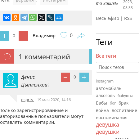
2023,
то какие!»
08:33
Весь эфир
|
RSS
0
Владимир
0
Теги
1
комментарий
Все теги
Денис
0
instagram
Цыпленков?
автомобиль
алкоголь
бабушка
dsprts
19 мая 2020, 14:16
Бабы
брак
бог
Только зарегистрированные и
война
воспитание
авторизованные пользователи могут
воспоминания
оставлять комментарии.
девушка
девушки
дети