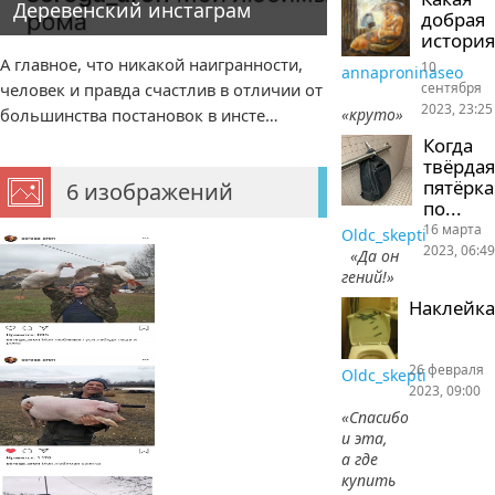
Деревенский инстаграм
добрая
история
А главное, что никакой наигранности,
10
annaproninaseo
сентября
человек и правда счастлив в отличии от
2023, 23:25
«круто»
большинства постановок в инсте…
Когда
твёрдая
пятёрка
6 изображений
по...
16 марта
Oldc_skepti
2023, 06:49
«Да он
гений!»
Наклейка
26 февраля
Oldc_skepti
2023, 09:00
«Спасибо
и эта,
а где
купить