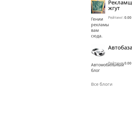
Реклам
жгут
Рейтинг:
0.00
Гении
рекламы
вам
сюда.
Автобаз
Рейтинг:
0.00
Автомобильный
блог
Все блоги