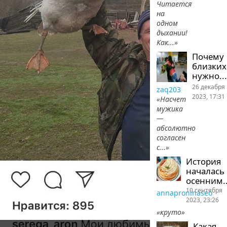
Читается
на
одном
дыхании!
Как...»
Почему
близких
нужно...
26 декабря
zaq203
2023, 17:31
«Насчет
мужика
—
абсолютно
согласен
с...»
История
началась
осенним..
10 сентября
annaproninaseo
2023, 23:26
«круто»
Какая