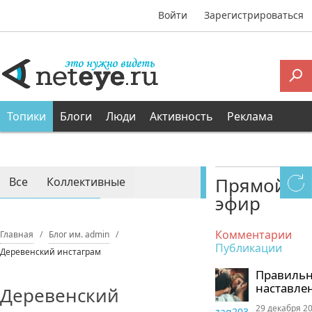
Войти
Зарегистрироваться
Топики
Блоги
Люди
Активность
Реклама
Прямой
Все
Коллективные
эфир
Персональные
Комментарии
Главная
Блог им. admin
Публикации
Деревенский инстаграм
Правиль
наставле
Деревенский
29 декабря 20
zaq203