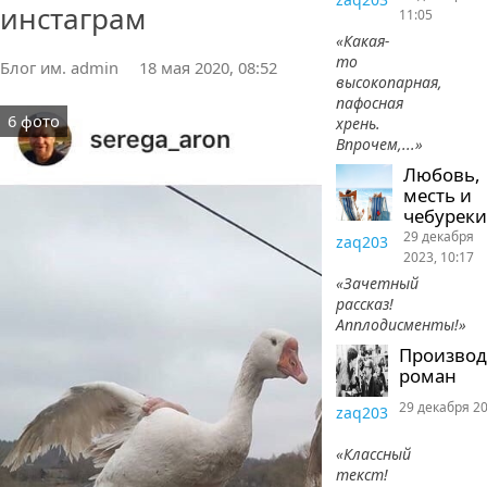
инстаграм
11:05
«Какая-
то
Блог им. admin
18 мая 2020, 08:52
высокопарная,
пафосная
6 фото
хрень.
Впрочем,...»
Любовь,
месть и
чебуреки
29 декабря
zaq203
2023, 10:17
«Зачетный
рассказ!
Апплодисменты!»
Произво
роман
29 декабря 20
zaq203
«Классный
текст!