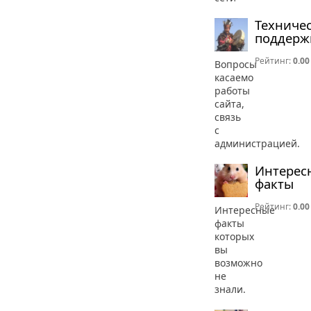
Техниче
поддерж
Рейтинг:
0.00
Вопросы
касаемо
работы
сайта,
связь
с
администрацией.
Интерес
факты
Рейтинг:
0.00
Интересные
факты
которых
вы
возможно
не
знали.