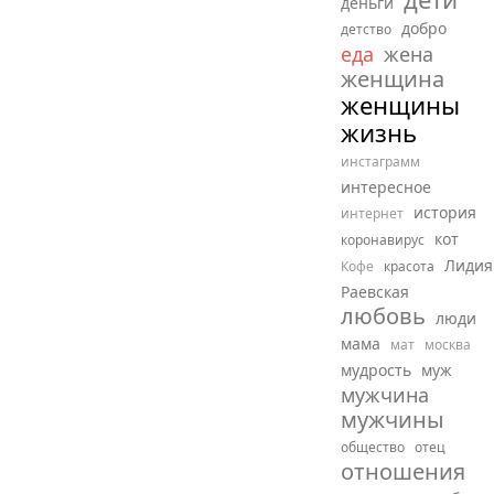
деньги
добро
детство
еда
жена
женщина
женщины
жизнь
инстаграмм
интересное
история
интернет
кот
коронавирус
Лидия
Кофе
красота
Раевская
любовь
люди
мама
мат
москва
мудрость
муж
мужчина
мужчины
общество
отец
отношения