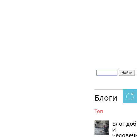
Блоги
Топ
Блог до
и
человеч