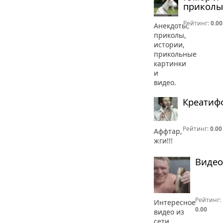
приколы
Рейтинг:
0.00
Анекдоты,
приколы,
истории,
прикольные
картинки
и
видео.
Креатиф
Рейтинг:
0.00
Аффтар,
жги!!!
Видео
Рейтинг:
Интересное
0.00
видео из
сети