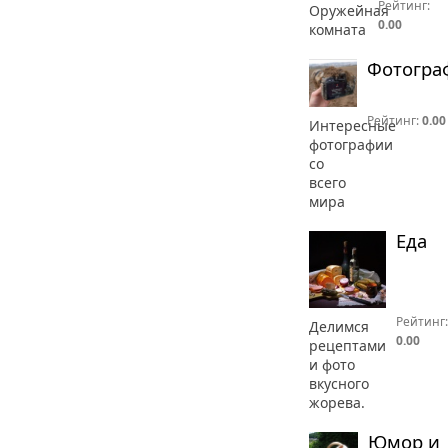
Рейтинг:
Оружейная
0.00
комната
Фотогра
Рейтинг:
0.00
Интересные
фотографии
со
всего
мира
Еда
Рейтинг:
Делимся
0.00
рецептами
и фото
вкусного
жорева.
Юмор и