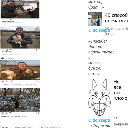
можно,
брат...»
49 спосо
впечатлит
26 февраля 2
Oldc_skepti
08:53
«Спасибо!
Читал,
перечитывал
и
много
думал,
а в...»
Не
все
так
плохо
26
Oldc_skepti
февраля
«Страсти
Теги:
деревня
,
инстаграм