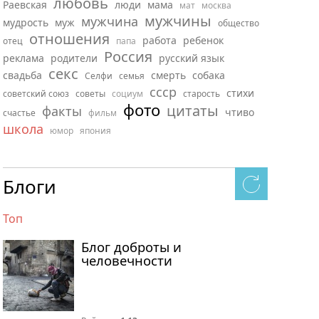
любовь
Раевская
люди
мама
мат
москва
мужчины
мужчина
мудрость
муж
общество
отношения
работа
ребенок
отец
папа
Россия
реклама
родители
русский язык
секс
свадьба
смерть
собака
Селфи
семья
ссср
стихи
советский союз
советы
социум
старость
фото
цитаты
факты
чтиво
счастье
фильм
школа
юмор
япония
Блоги
Топ
Блог доброты и
человечности