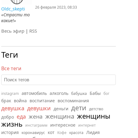
26 февраля 2023, 08:33
Oldc_skepti
«Страсти то
какие!»
Весь эфир
|
RSS
Теги
Все теги
автомобиль
алкоголь
Бабы
instagram
бабушка
бог
брак
война
воспитание
воспоминания
дети
девушка
девушки
деньги
детство
женщины
женщина
еда
жена
добро
жизнь
интересное
инстаграмм
интернет
история
кот
Лидия
коронавирус
Кофе
красота