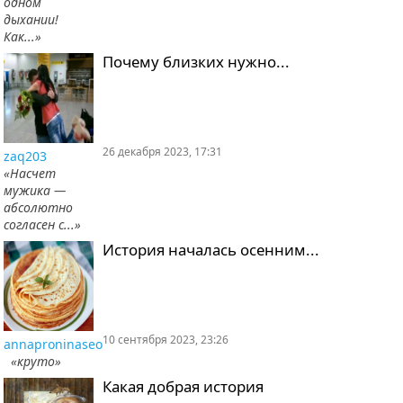
одном
дыхании!
Как...»
Почему близких нужно...
26 декабря 2023, 17:31
zaq203
«Насчет
мужика —
абсолютно
согласен с...»
История началась осенним...
10 сентября 2023, 23:26
annaproninaseo
«круто»
Какая добрая история