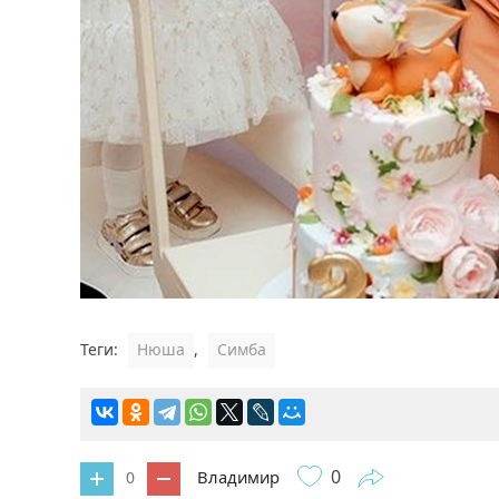
Теги:
Нюша
,
Симба
0
Владимир
0