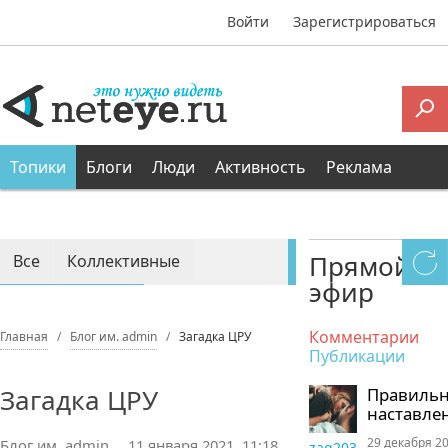
Войти
Зарегистрироваться
Топики
Блоги
Люди
Активность
Реклама
Прямой
Все
Коллективные
эфир
Персональные
Комментарии
Главная
Блог им. admin
Загадка ЦРУ
Публикации
Загадка ЦРУ
Правиль
наставле
29 декабря 20
Блог им. admin
11 января 2021, 11:18
zaq203