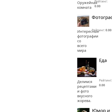
Рейтинг:
Оружейная
0.00
комната
Фотогра
Рейтинг:
0.00
Интересные
фотографии
со
всего
мира
Еда
Рейтинг:
Делимся
0.00
рецептами
и фото
вкусного
жорева.
Юмор и