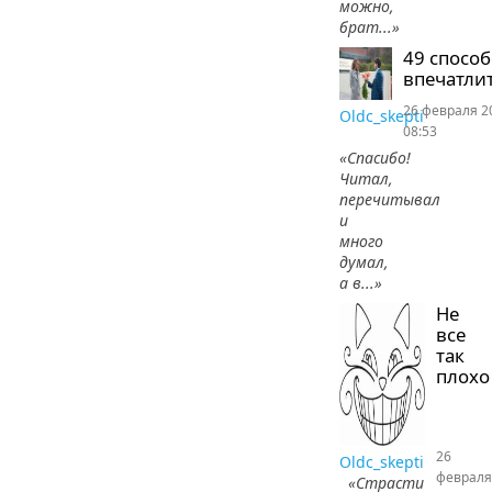
можно,
брат...»
49 спосо
впечатлит
26 февраля 2
Oldc_skepti
08:53
«Спасибо!
Читал,
перечитывал
и
много
думал,
а в...»
Не
все
так
плохо
26
Oldc_skepti
февраля
«Страсти