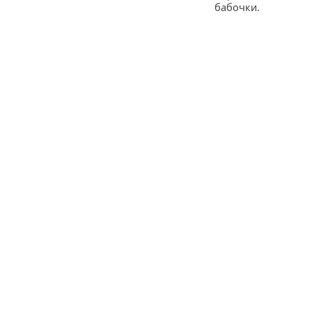
бабочки.
©
Топики
Зарегистрироваться
Powered