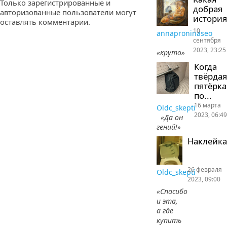
Только зарегистрированные и
добрая
авторизованные пользователи могут
история
оставлять комментарии.
10
annaproninaseo
сентября
2023, 23:25
«круто»
Когда
твёрдая
пятёрка
по...
16 марта
Oldc_skepti
2023, 06:49
«Да он
гений!»
Наклейка
26 февраля
Oldc_skepti
2023, 09:00
«Спасибо
и эта,
а где
купить