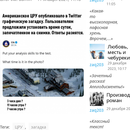
11:05
«Какая-
то
высокопарная,
пафосная
хрень.
Впрочем,...»
Любовь,
месть и
чебуреки
29 декабря
zaq203
2023, 10:17
«Зачетный
рассказ!
Апплодисменты!»
Произво
роман
29 декабря 20
zaq203
«Классный
текст!
Теги:
ЦРУ
,
загадка