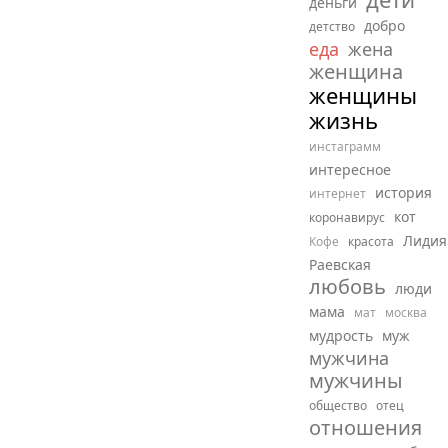
деньги
добро
детство
еда
жена
женщина
женщины
жизнь
инстаграмм
интересное
история
интернет
кот
коронавирус
Лидия
Кофе
красота
Раевская
любовь
люди
мама
мат
москва
мудрость
муж
мужчина
мужчины
общество
отец
отношения