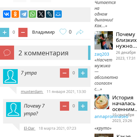
Читается
на
одном
дыхании!
Как...»
0
Владимир
0
Почему
близких
нужно...
2
комментария
26 декабря
zaq203
2023, 17:31
«Насчет
мужика
—
7 утра
0
абсолютно
согласен
с...»
muxterdam
11 января 2021, 13:30
История
началась
Почему 7
0
осенним..
утра?
10 сентября
annaproninaseo
2023, 23:26
«круто»
El-Dar
18 марта 2021, 07:23
Какая