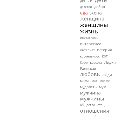
деньги
добро
детство
еда
жена
женщина
женщины
жизнь
инстаграмм
интересное
история
интернет
кот
коронавирус
Лидия
Кофе
красота
Раевская
любовь
люди
мама
мат
москва
мудрость
муж
мужчина
мужчины
общество
отец
отношения