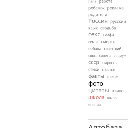
работа
папа
ребенок
реклама
родители
Россия
русский
язык
свадьба
секс
Селфи
смерть
семья
собака
советский
союз
советы
социум
ссср
старость
стихи
счастье
факты
фильм
фото
цитаты
чтиво
школа
юмор
япония
Автобаза