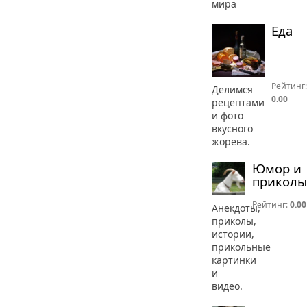
мира
Еда
Рейтинг:
Делимся
0.00
рецептами
и фото
вкусного
жорева.
Юмор и
приколы
Рейтинг:
0.00
Анекдоты,
приколы,
истории,
прикольные
картинки
и
видео.