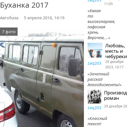
Буханка 2017
11:05
«Какая-
то
Автобаза
5 апреля 2016, 14:19
высокопарная,
пафосная
7 фото
хрень.
Впрочем,...»
Любовь,
месть и
чебуреки
29 декабря
zaq203
2023, 10:17
«Зачетный
рассказ!
Апплодисменты!»
Произво
роман
29 декабря 20
zaq203
«Классный
текст!