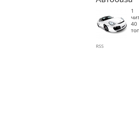
1
чи
40
то
RSS