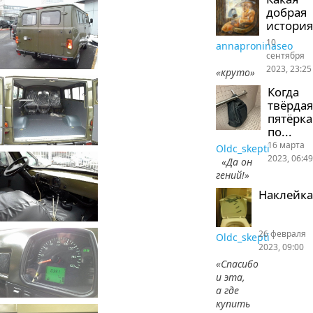
добрая
история
10
annaproninaseo
сентября
2023, 23:25
«круто»
Когда
твёрдая
пятёрка
по...
16 марта
Oldc_skepti
2023, 06:49
«Да он
гений!»
Наклейка
26 февраля
Oldc_skepti
2023, 09:00
«Спасибо
и эта,
а где
купить