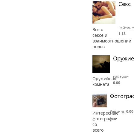
Секс
Рейтинг:
Все о
1.13
сексе и
взаимоотношении
полов
Оружие
Рейтинг:
Оружейная
0.00
комната
Фотогра
Рейтинг:
0.00
Интересные
фотографии
со
всего