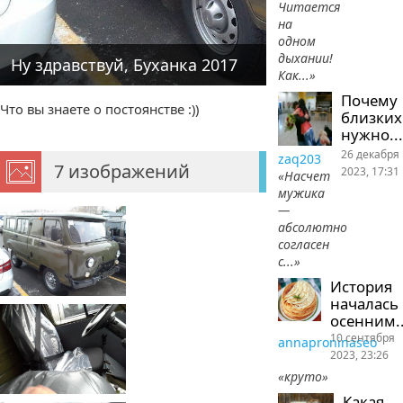
Читается
на
одном
дыхании!
Ну здравствуй, Буханка 2017
Как...»
Почему
Что вы знаете о постоянстве :))
близких
нужно...
26 декабря
zaq203
7 изображений
2023, 17:31
«Насчет
мужика
—
абсолютно
согласен
с...»
История
началась
осенним..
10 сентября
annaproninaseo
2023, 23:26
«круто»
Какая