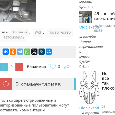
можно,
брат...»
49 спосо
впечатлит
26 февраля 2
Oldc_skepti
08:53
Теги:
Буханка
,
УАЗ
,
постоянство
,
«Спасибо!
автомобиль
Читал,
перечитывал
и
много
думал,
0
а в...»
Владимир
0
Не
все
0
комментариев
так
плохо
Только зарегистрированные и
авторизованные пользователи могут
26
Oldc_skepti
оставлять комментарии.
февраля
«Страсти