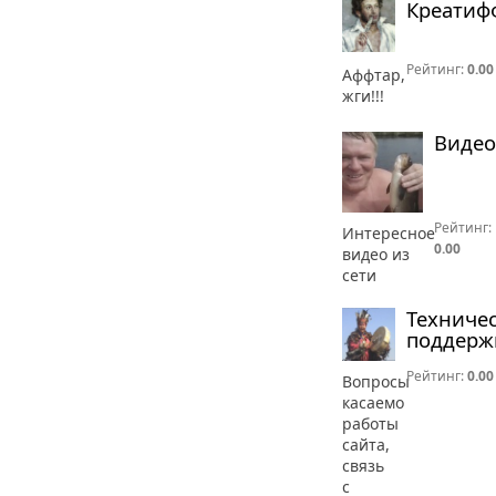
Креатиф
Рейтинг:
0.00
Аффтар,
жги!!!
Видео
Рейтинг:
Интересное
0.00
видео из
сети
Техниче
поддерж
Рейтинг:
0.00
Вопросы
касаемо
работы
сайта,
связь
с