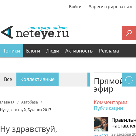
Войти
Зарегистрироваться
Топики
Блоги
Люди
Активность
Реклама
Прямой
Все
Коллективные
эфир
Персональные
Комментарии
Главная
Автобаза
Публикации
Ну здравствуй, Буханка 2017
Правиль
наставле
Ну здравствуй,
29 декабря 20
zaq203