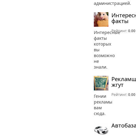
администрацией.
Интерес
факты
Рейтинг:
0.00
Интересные
факты
которых
вы
возможно
не
знали.
Реклам
жгут
Рейтинг:
0.00
Гении
рекламы
вам
сюда.
Автобаз