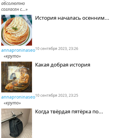
абсолютно
согласен с...»
История началась осенним...
10 сентября 2023, 23:26
annaproninaseo
«круто»
Какая добрая история
10 сентября 2023, 23:25
annaproninaseo
«круто»
Когда твёрдая пятёрка по...