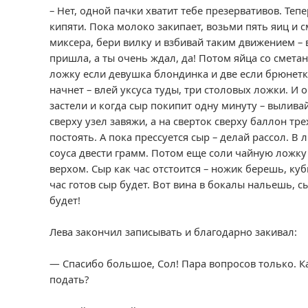
– Нет, одной пачки хватит тебе презервативов. Т
кипяти. Пока молоко закипает, возьми пять яиц и 
миксера, бери вилку и взбивай таким движением – в
пришла, а ты очень ждал, да! Потом яйца со смета
ложку если девушка блондинка и две если брюнетк
начнет – влей уксуса туды, три столовых ложки. И
застели и когда сыр покипит одну минуту – выливай
сверху узел завяжи, а на сверток сверху баллон тр
постоять. А пока прессуется сыр – делай рассол. В
соуса двести грамм. Потом еще соли чайную ложку 
верхом. Сыр как час отстоится – ножик берешь, куб
час готов сыр будет. Вот вина в бокалы нальешь, 
будет!
Лева закончил записывать и благодарно закивал:
— Спасибо большое, Сол! Пара вопросов только. Ка
подать?