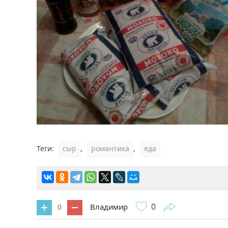
Теги:
сыр
,
романтика
,
еда
0
Владимир
0