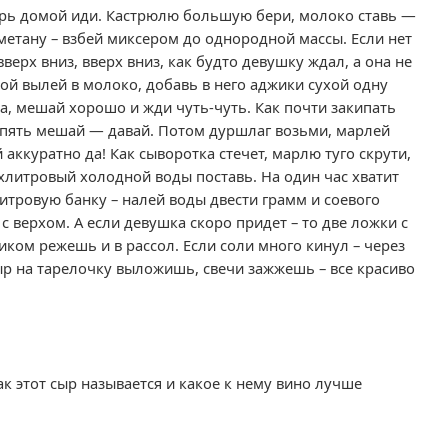
еперь домой иди. Кастрюлю большую бери, молоко ставь —
сметану – взбей миксером до однородной массы. Если нет
верх вниз, вверх вниз, как будто девушку ждал, а она не
ной вылей в молоко, добавь в него аджики сухой одну
а, мешай хорошо и жди чуть-чуть. Как почти закипать
 опять мешай — давай. Потом дуршлаг возьми, марлей
 аккуратно да! Как сыворотка стечет, марлю туго скрути,
ехлитровый холодной воды поставь. На один час хватит
 литровую банку – налей воды двести грамм и соевого
с верхом. А если девушка скоро придет – то две ложки с
иком режешь и в рассол. Если соли много кинул – через
сыр на тарелочку выложишь, свечи зажжешь – все красиво
к этот сыр называется и какое к нему вино лучше