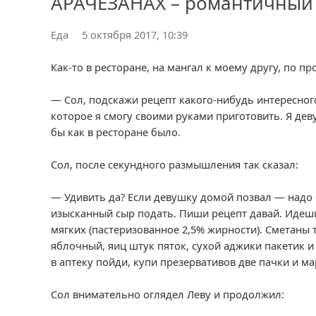
АРАЧЕЗАНАХ – романтичный
Еда
5 октября 2017, 10:39
Как-то в ресторане, на мангал к моему другу, по п
— Сол, подскажи рецепт какого-нибудь интересног
которое я смогу своими руками приготовить. Я деву
бы как в ресторане было.
Сол, после секундного размышления так сказал:
— Удивить да? Если девушку домой позвал — надо е
изысканный сыр подать. Пиши рецепт давай. Идешь
мягких (пастеризованное 2,5% жирности). Сметаны 
яблочный, яиц штук пяток, сухой аджики пакетик и 
в аптеку пойди, купи презервативов две пачки и 
Сол внимательно оглядел Леву и продолжил: