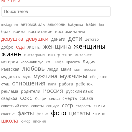
Все теги
автомобиль
алкоголь
Бабы
instagram
бабушка
бог
брак
война
воспитание
воспоминания
дети
девушка
девушки
деньги
детство
женщины
женщина
еда
жена
добро
жизнь
интересное
инстаграмм
интернет
история
кот
Лидия
коронавирус
Кофе
красота
любовь
Раевская
люди
мама
мат
москва
мужчины
мужчина
мудрость
муж
общество
отношения
работа
ребенок
отец
папа
Россия
реклама
родители
русский язык
секс
свадьба
смерть
собака
Селфи
семья
ссср
стихи
советский союз
советы
социум
старость
фото
цитаты
факты
чтиво
счастье
фильм
школа
юмор
япония