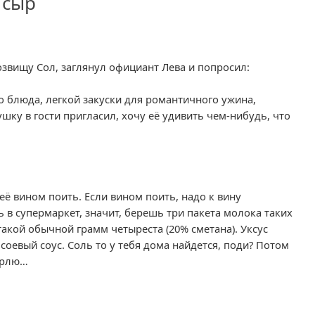
 сыр
розвищу Сол, заглянул официант Лева и попросил:
о блюда, легкой закуски для романтичного ужина,
шку в гости пригласил, хочу её удивить чем-нибудь, что
ё вином поить. Если вином поить, надо к вину
 в супермаркет, значит, берешь три пакета молока таких
такой обычной грамм четыреста (20% сметана). Уксус
соевый соус. Соль то у тебя дома найдется, поди? Потом
марлю…