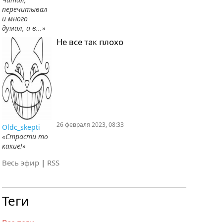
перечитывал
и много
думал, а в...»
Не все так плохо
26 февраля 2023, 08:33
Oldc_skepti
«Страсти то
какие!»
Весь эфир
|
RSS
Теги