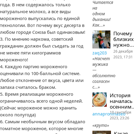
Читается
года. В нем содержалось только
на
натуральное молоко, а все виды
одном
мороженого выпускались по единой
дыхании!
Как...»
технологии. Вот почему вкус десерта в
любом городе Союза был одинаковым!
Почему
близких
3. По мнению наркома, советский
нужно...
гражданин должен был съедать за год
26 декабря
не менее пяти килограммов
zaq203
2023, 17:31
«Насчет
мороженого!
мужика
4. Каждую партию мороженого
—
оценивали по 100-балльной системе.
абсолютно
Любое отклонение от вкуса, цвета или
согласен
с...»
запаха считалось браком.
5. Время реализации мороженого
История
началась
ограничивалось всего одной неделей.
осенним..
(Сейчас мороженое можно хранить
10 сентября
annaproninaseo
около полугода)
2023, 23:26
6. Самым необычным вкусом обладало
«круто»
томатное мороженое, которое многие
Какая