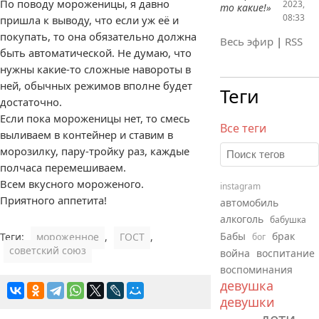
По поводу мороженицы, я давно
2023,
то какие!»
08:33
пришла к выводу, что если уж её и
покупать, то она обязательно должна
Весь эфир
|
RSS
быть автоматической. Не думаю, что
нужны какие-то сложные навороты в
ней, обычных режимов вполне будет
Теги
достаточно.
Если пока мороженицы нет, то смесь
Все теги
выливаем в контейнер и ставим в
морозилку, пару-тройку раз, каждые
полчаса перемешиваем.
Всем вкусного мороженого.
instagram
Приятного аппетита!
автомобиль
алкоголь
бабушка
Бабы
брак
Теги:
мороженное
,
ГОСТ
,
бог
советский союз
война
воспитание
воспоминания
девушка
девушки
дети