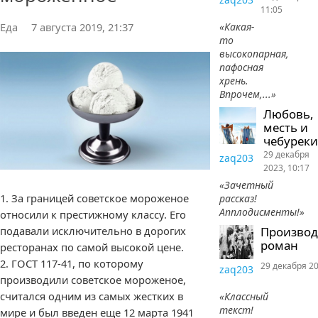
11:05
Еда
7 августа 2019, 21:37
«Какая-
то
высокопарная,
пафосная
хрень.
Впрочем,...»
Любовь,
месть и
чебуреки
29 декабря
zaq203
2023, 10:17
«Зачетный
1. За границей советское мороженое
рассказ!
Апплодисменты!»
относили к престижному классу. Его
Произво
подавали исключительно в дорогих
роман
ресторанах по самой высокой цене.
2. ГОСТ 117-41, по которому
29 декабря 20
zaq203
производили советское мороженое,
считался одним из самых жестких в
«Классный
текст!
мире и был введен еще 12 марта 1941