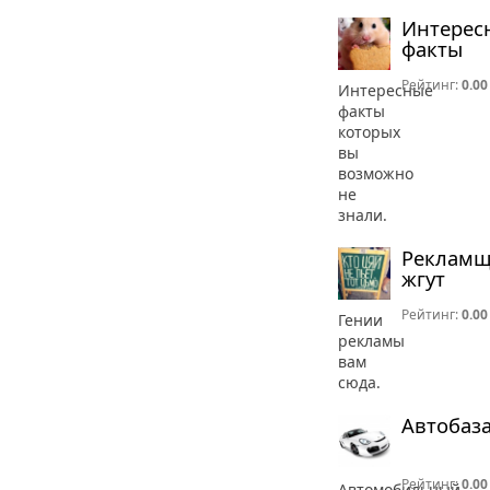
Интерес
факты
Рейтинг:
0.00
Интересные
факты
которых
вы
возможно
не
знали.
Реклам
жгут
Рейтинг:
0.00
Гении
рекламы
вам
сюда.
Автобаз
Рейтинг:
0.00
Автомобильный