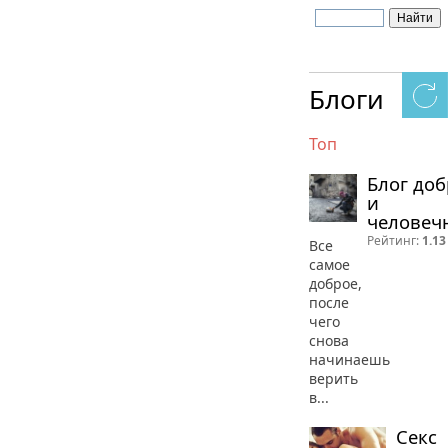
Блоги
Топ
Блог до
и
человеч
Рейтинг:
1.13
Все
самое
доброе,
после
чего
снова
начинаешь
верить
в...
Секс