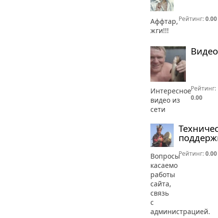
Рейтинг:
0.00
Аффтар,
жги!!!
Видео
Рейтинг:
Интересное
0.00
видео из
сети
Техниче
поддерж
Рейтинг:
0.00
Вопросы
касаемо
работы
сайта,
связь
с
администрацией.