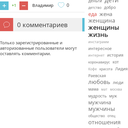
деньги
0
Владимир
+1
добро
детство
еда
жена
женщина
0
комментариев
женщины
жизнь
инстаграмм
Только зарегистрированные и
авторизованные пользователи могут
интересное
оставлять комментарии.
история
интернет
кот
коронавирус
Лидия
Кофе
красота
Раевская
любовь
люди
мама
мат
москва
мудрость
муж
мужчина
мужчины
общество
отец
отношения