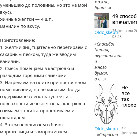
можно,
уменьшаю до половины, но это на мой
брат...»
вкус),
49 спосо
Яичные желтки — 4 шт.,
впечатлит
Ванилин по вкусу.
26 февраля 2
Oldc_skepti
08:53
Приготовление:
«Спасибо!
1. Желтки яиц тщательно перетираем с
Читал,
сахарным песком, туда же вводим
перечитывал
ванилин.
и
много
2. Смесь помещаем в кастрюлю и
думал,
разводим горячими сливками.
а в...»
3. Нагреваем на плите при постоянном
Не
помешивании, но не кипятим. Когда
все
содержимое слегка загустеет и с
так
поверхности исчезнет пена, кастрюлю
плохо
снимаем с плиты, процеживаем и
охлаждаем.
4. Затем переливаем в бачок
26
Oldc_skepti
мороженицы и замораживаем.
февраля
«Страсти