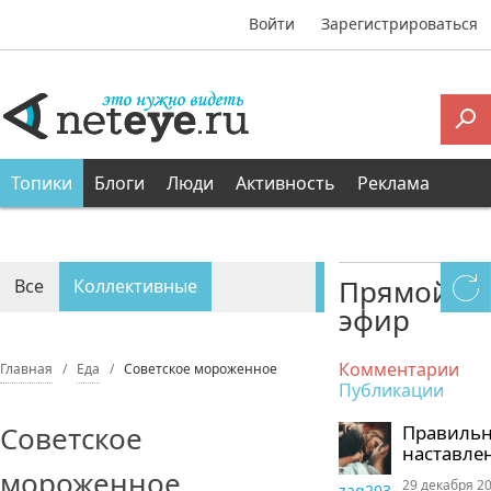
Войти
Зарегистрироваться
Топики
Блоги
Люди
Активность
Реклама
Прямой
Все
Коллективные
эфир
Персональные
Комментарии
Главная
Еда
Советское мороженное
Публикации
Советское
Правиль
наставле
мороженное
29 декабря 20
zaq203