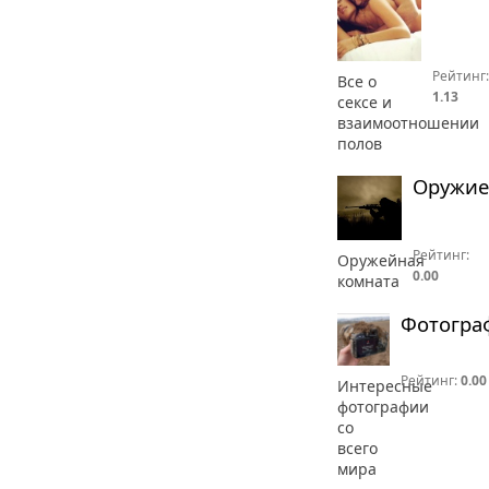
Рейтинг:
Все о
1.13
сексе и
взаимоотношении
полов
Оружие
Рейтинг:
Оружейная
0.00
комната
Фотогра
Рейтинг:
0.00
Интересные
фотографии
со
всего
мира