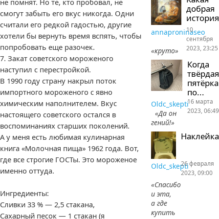
не помнят. Но те, кто пробовал, не
добрая
смогут забыть его вкус никогда. Одни
история
считали его редкой гадостью, другие
10
annaproninaseo
хотели бы вернуть время вспять, чтобы
сентября
попробовать еще разочек.
2023, 23:25
«круто»
7. Закат советского мороженого
Когда
наступил с перестройкой.
твёрдая
В 1990 году страну накрыл поток
пятёрка
по...
импортного мороженого с явно
16 марта
химическим наполнителем. Вкус
Oldc_skepti
2023, 06:49
«Да он
настоящего советского остался в
гений!»
воспоминаниях старших поколений.
Наклейка
А у меня есть любимая кулинарная
книга «Молочная пища» 1962 года. Вот,
где все строгие ГОСТы. Это мороженое
26 февраля
Oldc_skepti
именно оттуда.
2023, 09:00
«Спасибо
Ингредиенты:
и эта,
а где
Сливки 33 % — 2,5 стакана,
купить
Сахарный песок — 1 стакан (я