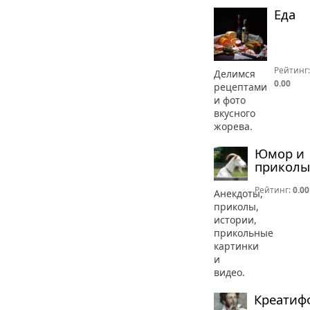
Еда
Рейтинг:
Делимся
0.00
рецептами
и фото
вкусного
жорева.
Юмор и
приколы
Рейтинг:
0.00
Анекдоты,
приколы,
истории,
прикольные
картинки
и
видео.
Креатиф