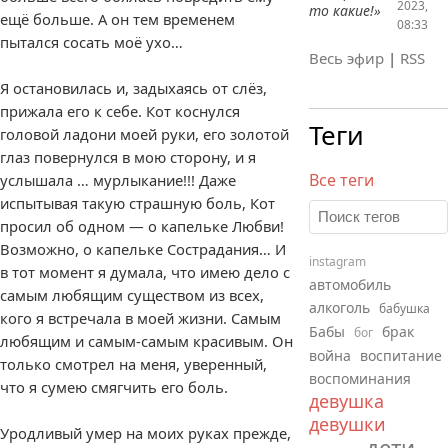
2023,
то какие!»
ещё больше. А он тем временем
08:33
пытался сосать моё ухо…
Весь эфир
|
RSS
Я остановилась и, задыхаясь от слёз,
прижала его к себе. Кот коснулся
Теги
головой ладони моей руки, его золотой
глаз повернулся в мою сторону, и я
Все теги
услышала … мурлыкание!!! Даже
испытывая такую страшную боль, Кот
просил об одном — о капельке Любви!
Возможно, о капельке Сострадания… И
instagram
в тот момент я думала, что имею дело с
автомобиль
самым любящим существом из всех,
алкоголь
бабушка
кого я встречала в моей жизни. Самым
Бабы
брак
бог
любящим и самым-самым красивым. Он
война
воспитание
только смотрел на меня, уверенный,
воспоминания
что я сумею смягчить его боль.
девушка
девушки
Уродливый умер на моих руках прежде,
дети