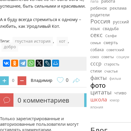
работа
папа
успешнее, быть сильными и красивыми.
ребенок
реклама
родители
А я буду всегда стремиться к одному –
Россия
русский
любить, как Уродливый Кот.
язык
свадьба
секс
Селфи
Теги:
грустная история
,
кот
,
смерть
семья
добро
собака
советский
союз
советы
социум
ссср
старость
стихи
счастье
факты
фильм
0
Владимир
0
фото
цитаты
чтиво
0
комментариев
школа
юмор
япония
Только зарегистрированные и
авторизованные пользователи могут
Блог
оставлять комментарии.