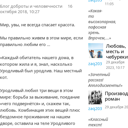
11:05
Блог доброты и человечности
16
«Какая-
октября 2018, 10:27
то
высокопарная,
Мир, увы, не всегда спасает красота.
пафосная
хрень.
Мы правильно живем в этом мире, если
Впрочем,...»
правильно любим его …
Любовь,
месть и
чебуреки
«Каждый обитатель нашего дома, в
29 декабря
zaq203
котором жила и я, знал, насколько
2023, 10:17
Уродливый был уродлив. Наш местный
«Зачетный
кот.
рассказ!
Апплодисменты!»
Уродливый любил три вещи в этом
Произво
мире: борьба за выживание, поедание
роман
«чего подвернётся» и, скажем так,
29 декабря 20
zaq203
любовь. Комбинация этих вещей плюс
бездомное проживание на нашем
«Классный
дворе, оставила на теле Уродливого
текст!