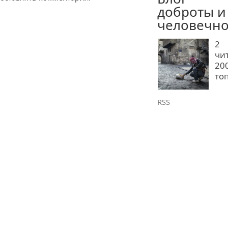
доброты и
человечно
2
чи
20
то
RSS