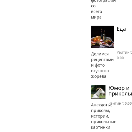
фотографии
со
всего
мира
Еда
Рейтинг:
Делимся
0.00
рецептами
и фото
вкусного
жорева.
Юмор и
приколы
Рейтинг:
0.00
Анекдоты,
приколы,
истории,
прикольные
картинки