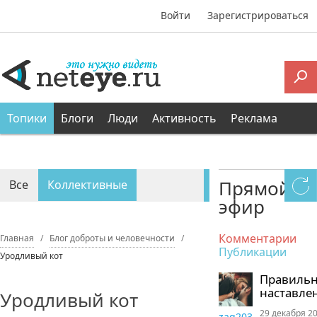
Войти
Зарегистрироваться
Топики
Блоги
Люди
Активность
Реклама
Прямой
Все
Коллективные
эфир
Персональные
Комментарии
Главная
Блог доброты и человечности
Публикации
Уродливый кот
Правиль
наставле
Уродливый кот
29 декабря 20
zaq203