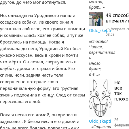
можно,
другое, до чего мог дотянуться.
брат...»
49 спосо
Но, однажды на Уродливого напали
впечатлит
соседские собаки. Из своего окна я
услышала лай псов, его крики о помощи
26 февраля 2
Oldc_skepti
08:53
и команды «фас!» хозяев собак, и тут же
«Спасибо!
бросилась на помощь. Когда я
Читал,
добежала до него, Уродливый Кот был
перечитывал
ужасно искусан, весь в крови и почти
и
что мёртв. Он лежал, свернувшись в
много
клубок, дрожа от страха и боли. Его
думал,
а в...»
спина, ноги, задняя часть тела
совершенно потеряли свою
Не
все
первоначальную форму. Его грустная
так
жизнь подходила к концу. След от слезы
плохо
пересекала его лоб.
Пока я несла его домой, он хрипел и
26
задыхался. Я бегом несла его домой и
Oldc_skepti
февраля
«Страсти
больше всего боялась повредить ему