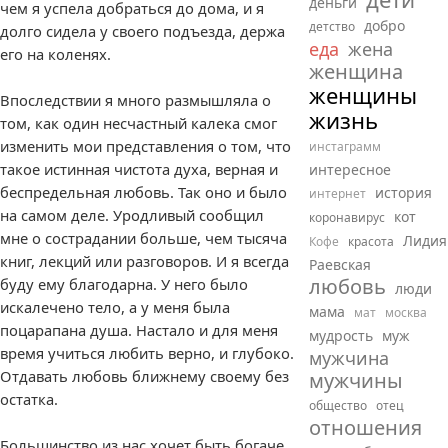
деньги
чем я успела добраться до дома, и я
добро
детство
долго сидела у своего подъезда, держа
еда
жена
его на коленях.
женщина
женщины
Впоследствии я много размышляла о
жизнь
том, как один несчастный калека смог
изменить мои представления о том, что
инстаграмм
такое истинная чистота духа, верная и
интересное
беспредельная любовь. Так оно и было
история
интернет
на самом деле. Уродливый сообщил
кот
коронавирус
мне о сострадании больше, чем тысяча
Лидия
Кофе
красота
книг, лекций или разговоров. И я всегда
Раевская
любовь
буду ему благодарна. У него было
люди
искалечено тело, а у меня была
мама
мат
москва
поцарапана душа. Настало и для меня
мудрость
муж
время учиться любить верно, и глубоко.
мужчина
Отдавать любовь ближнему своему без
мужчины
остатка.
общество
отец
отношения
Большинство из нас хочет быть богаче,