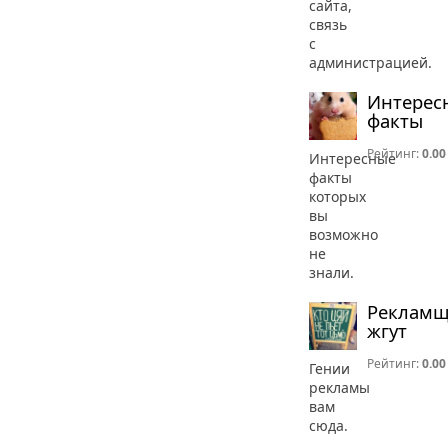
сайта,
связь
с
администрацией.
Интерес
факты
Рейтинг:
0.00
Интересные
факты
которых
вы
возможно
не
знали.
Реклам
жгут
Рейтинг:
0.00
Гении
рекламы
вам
сюда.