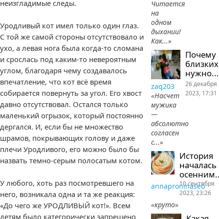
неизгладимые следы.
Читается
на
одном
Уродливый кот имел только один глаз.
дыхании!
С той же самой стороны отсутствовало и
Как...»
ухо, а левая нога была когда-то сломана
Почему
и срослась под каким-то невероятным
близких
углом, благодаря чему создавалось
нужно...
впечатление, что кот всё время
26 декабря
zaq203
собирается повернуть за угол. Его хвост
2023, 17:31
«Насчет
давно отсутствовал. Остался только
мужика
—
маленький огрызок, который постоянно
абсолютно
дергался. И, если бы не множество
согласен
шрамов, покрывающих голову и даже
с...»
плечи Уродливого, его можно было бы
История
назвать темно-серым полосатым котом.
началась
осенним..
У любого, хоть раз посмотревшего на
10 сентября
annaproninaseo
2023, 23:26
него, возникала одна и та же реакция:
«круто»
«До чего же УРОДЛИВЫЙ кот!». Всем
детям было категорически запрещено
Какая