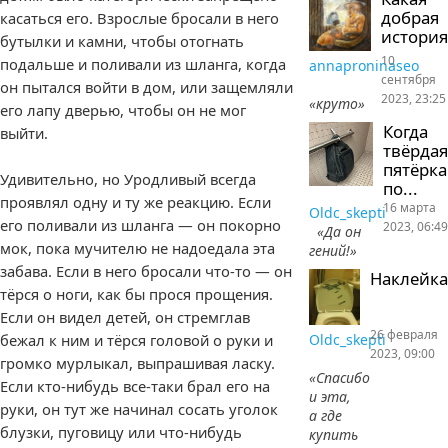
добрая
касаться его. Взрослые бросали в него
история
бутылки и камни, чтобы отогнать
10
подальше и поливали из шланга, когда
annaproninaseo
сентября
он пытался войти в дом, или защемляли
2023, 23:25
«круто»
его лапу дверью, чтобы он не мог
Когда
выйти.
твёрдая
пятёрка
Удивительно, но Уродливый всегда
по...
проявлял одну и ту же реакцию. Если
16 марта
Oldc_skepti
его поливали из шланга — он покорно
2023, 06:49
«Да он
мок, пока мучителю не надоедала эта
гений!»
забава. Если в него бросали что-то — он
Наклейка
тёрся о ноги, как бы прося прощения.
Если он видел детей, он стремглав
26 февраля
бежал к ним и тёрся головой о руки и
Oldc_skepti
2023, 09:00
громко мурлыкал, выпрашивая ласку.
«Спасибо
Если кто-нибудь все-таки брал его на
и эта,
руки, он тут же начинал сосать уголок
а где
блузки, пуговицу или что-нибудь
купить