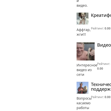
и
видео.
Креатиф
Рейтинг:
0.00
Аффтар,
жги!!!
Видео
Рейтинг:
Интересное
0.00
видео из
сети
Техниче
поддерж
Рейтинг:
0.00
Вопросы
касаемо
работы