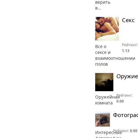
верить
в...
Секс
Рейтинг:
Все о
1.13
сексе и
взаимоотношении
полов
Оружие
Рейтинг:
Оружейная
0.00
комната
Фотогра
Рейтинг:
0.00
Интересные