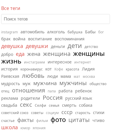
Все теги
автомобиль
алкоголь
Бабы
instagram
бабушка
бог
брак
война
воспитание
воспоминания
дети
девушка
девушки
деньги
детство
женщины
женщина
еда
жена
добро
жизнь
интересное
инстаграмм
интернет
история
кот
Лидия
коронавирус
Кофе
красота
любовь
Раевская
люди
мама
мат
москва
мужчины
мужчина
мудрость
муж
общество
отношения
работа
ребенок
отец
папа
Россия
реклама
родители
русский язык
секс
свадьба
смерть
собака
Селфи
семья
ссср
стихи
советский союз
советы
социум
старость
фото
цитаты
факты
чтиво
счастье
фильм
школа
юмор
япония