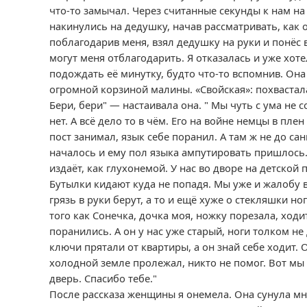
что-то замычал. Через считанные секунды к нам 
накинулись на дедушку, начав рассматривать, как 
поблагодарив меня, взял дедушку на руки и понёс 
могут меня отблагодарить. Я отказалась и уже хо
подождать её минутку, будто что-то вспомнив. Она
огромной корзиной малины. «Свойская»: похвасталас
Бери, бери" — настаивала она. " Мы чуть с ума не 
нет. А всё дело то в чём. Его на войне немцы в пле
пост занимал, язык себе поранил. А там ж не до са
началось и ему пол языка ампутировать пришлось. 
издаёт, как глухонемой. У нас во дворе на детско
Бутылки кидают куда не попадя. Мы уже и жалобу в
грязь в руки берут, а то и ещё хуже о стекляшки но
того как Сонечка, дочка моя, ножку порезала, ходи
поранились. А он у нас уже старый, ноги толком не 
ключи прятали от квартиры, а он знай себе ходит. 
холодной земле пролежал, никто не помог. Вот мы 
дверь. Спасибо тебе."
После рассказа женщины я онемела. Она сунула мне 