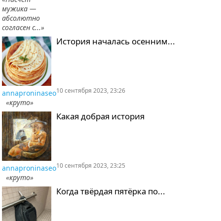
мужика —
абсолютно
согласен с...»
История началась осенним...
10 сентября 2023, 23:26
annaproninaseo
«круто»
Какая добрая история
10 сентября 2023, 23:25
annaproninaseo
«круто»
Когда твёрдая пятёрка по...