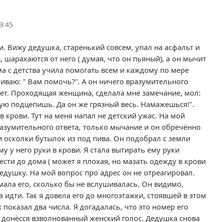
9:45
. Вижу дедушка, старенький совсем, упал на асфальт и
 шарахаются от него ( думая, что он пьяный), а он мычит
ма с детства учила помогать всем и каждому по мере
иваю: " Вам помочь?". А он ничего вразумительного
нет. Проходящая женщина, сделала мне замечание, мол:
кую подцепишь. Да он же грязный весь. Намажешься!".
в крови. Тут на меня напал не детский ужас. На мой
разумительного ответа, только мычание и он обречённо
и осколки бутылок из под пива. Он подобрал с земли
му у него руки в крови. Я стала вытирать ему руки
ти до дома ( может я плохая, но мазать одежду в крови
 дедушку. На мой вопрос про адрес он не отреагировал.
мала его, сколько бы не вслушивалась. Он видимо,
а идти. Так я довела его до многоэтажки, стоявшей в этом
показал два числа. Я догадалась, что это номер его
а донёсся взволнованный женский голос. Дедушка снова