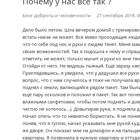
Почему у нас все так ?
Блог доброты и человечности
27 сентября 2019, 0
Дело было летом. Шла вечером домой с тренировки
встать никак не может. Все мимо проходящие люди,
что-то себе под нос и руки к людям тянет. Меня ма
своих возможностей. Так я подошла к нему и спраш
ответить не может, только мычит и руки ко мне тя
Отойди от него. Не видишь пьяный. Ещё заразу ка
Приглядевшись, я увидела, что у дедушки все руки 
вопрос, что с ним случилось я тоже не получила в
поднял с земли, валяющийся рядом пакет. Там был
ещё пару осколков и положил в пакет. Так вот поче
влажными салфетками, чтобы потом поднять и довес
честно не хотелось...). Довытирав руки, я подняла
Начал опять что-то невнятно бормотать. Я не пони
поняв, что я туплю, начал указывать мне рукой куд
же дворе. Он показал мне на домофон и на пальцах 
квартиры. Я позвонила в нужную квартиру и оттуд