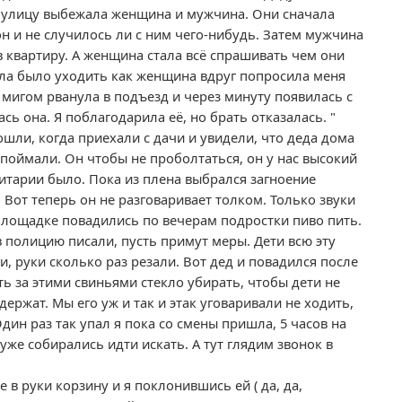
на улицу выбежала женщина и мужчина.
Они сначала
он и не случилось ли с ним чего-нибудь. Затем мужчина
в квартиру. А женщина стала всё спрашивать чем они
тела было уходить как женщина вдруг попросила меня
 мигом рванула в подъезд и через минуту появилась с
ь она. Я поблагодарила её, но брать отказалась. "
сошли, когда приехали с дачи и увидели, что деда дома
н поймали. Он чтобы не проболтаться, он у нас высокий
нитарии было. Пока из плена выбрался загноение
Вот теперь он не разговаривает толком. Только звуки
й площадке повадились по вечерам подростки пиво пить.
 полицию писали, пусть примут меры. Дети всю эту
ги, руки сколько раз резали. Вот дед и повадился после
ть за этими свиньями стекло убирать, чтобы дети не
держат. Мы его уж и так и этак уговаривали не ходить,
Один раз так упал я пока со смены пришла, 5 часов на
уже собирались идти искать. А тут глядим звонок в
в руки корзину и я поклонившись ей ( да, да,