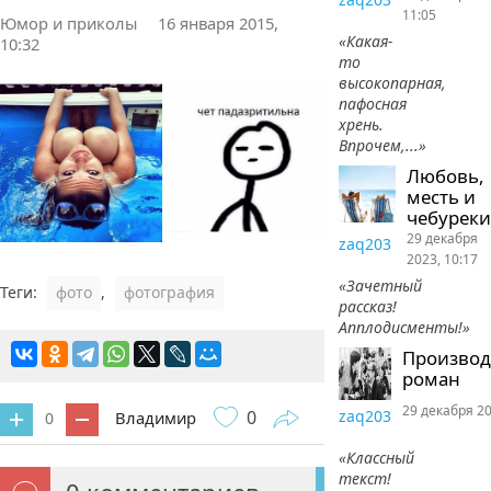
11:05
Юмор и приколы
16 января 2015,
«Какая-
10:32
то
высокопарная,
пафосная
хрень.
Впрочем,...»
Любовь,
месть и
чебуреки
29 декабря
zaq203
2023, 10:17
«Зачетный
Теги:
фото
,
фотография
рассказ!
Апплодисменты!»
Произво
роман
29 декабря 20
0
zaq203
Владимир
0
«Классный
текст!