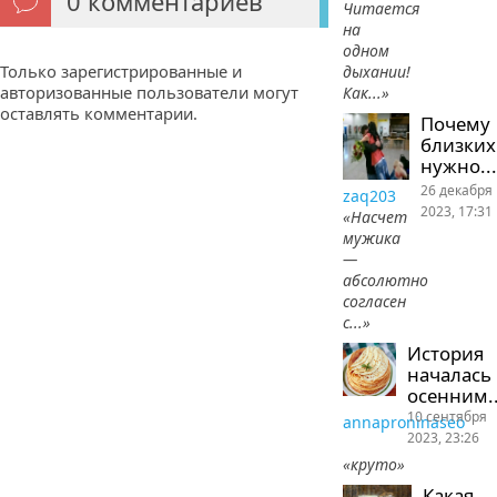
0
комментариев
Читается
на
одном
Только зарегистрированные и
дыхании!
авторизованные пользователи могут
Как...»
оставлять комментарии.
Почему
близких
нужно...
26 декабря
zaq203
2023, 17:31
«Насчет
мужика
—
абсолютно
согласен
с...»
История
началась
осенним..
10 сентября
annaproninaseo
2023, 23:26
«круто»
Какая