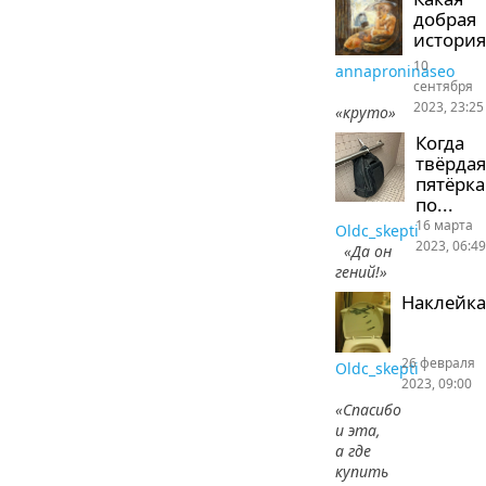
добрая
история
10
annaproninaseo
сентября
2023, 23:25
«круто»
Когда
твёрдая
пятёрка
по...
16 марта
Oldc_skepti
2023, 06:49
«Да он
гений!»
Наклейка
26 февраля
Oldc_skepti
2023, 09:00
«Спасибо
и эта,
а где
купить