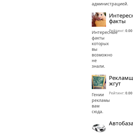
администрацией.
Интерес
факты
Рейтинг:
0.00
Интересные
факты
которых
вы
возможно
не
знали.
Реклам
жгут
Рейтинг:
0.00
Гении
рекламы
вам
сюда.
Автобаз