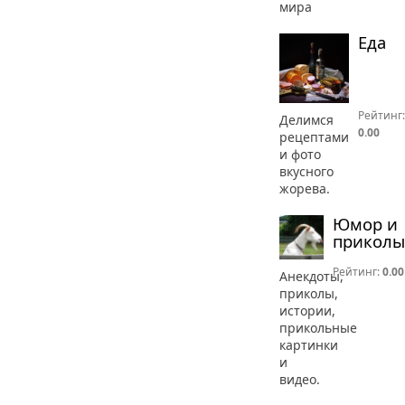
мира
Еда
Рейтинг:
Делимся
0.00
рецептами
и фото
вкусного
жорева.
Юмор и
приколы
Рейтинг:
0.00
Анекдоты,
приколы,
истории,
прикольные
картинки
и
видео.