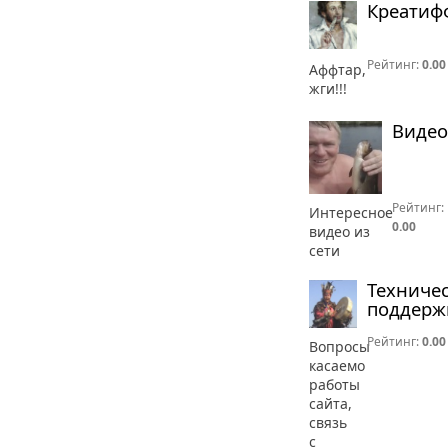
Креатиф
Рейтинг:
0.00
Аффтар,
жги!!!
Видео
Рейтинг:
Интересное
0.00
видео из
сети
Техниче
поддерж
Рейтинг:
0.00
Вопросы
касаемо
работы
сайта,
связь
с