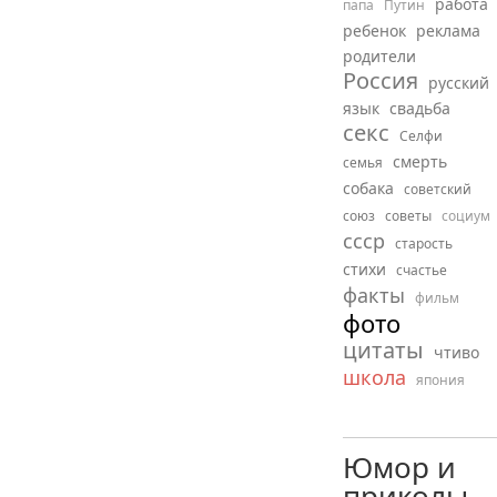
работа
папа
Путин
ребенок
реклама
родители
Россия
русский
язык
свадьба
секс
Селфи
смерть
семья
собака
советский
союз
советы
социум
ссср
старость
стихи
счастье
факты
фильм
фото
цитаты
чтиво
школа
япония
Юмор и
приколы