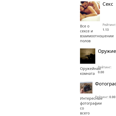
Секс
Рейтинг:
Все о
1.13
сексе и
взаимоотношении
полов
Оружие
Рейтинг:
Оружейная
0.00
комната
Фотогра
Рейтинг:
0.00
Интересные
фотографии
со
всего