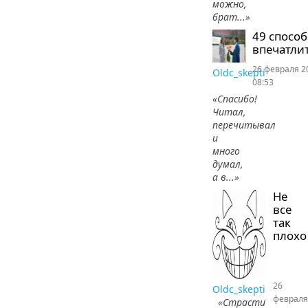
можно,
брат...»
49 спосо
впечатлит
26 февраля 2
Oldc_skepti
08:53
«Спасибо!
Читал,
перечитывал
и
много
думал,
а в...»
Не
все
так
плохо
26
Oldc_skepti
февраля
«Страсти