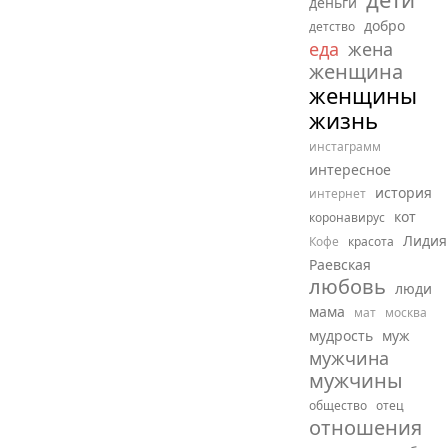
деньги
добро
детство
еда
жена
женщина
женщины
жизнь
инстаграмм
интересное
история
интернет
кот
коронавирус
Лидия
Кофе
красота
Раевская
любовь
люди
мама
мат
москва
мудрость
муж
мужчина
мужчины
общество
отец
отношения