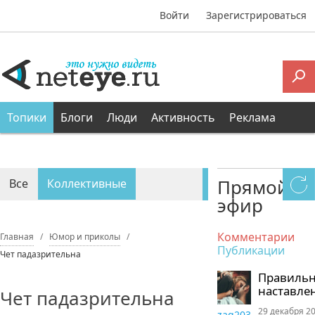
Войти
Зарегистрироваться
Топики
Блоги
Люди
Активность
Реклама
Прямой
Все
Коллективные
эфир
Персональные
Комментарии
Главная
Юмор и приколы
Публикации
Чет падазрительна
Правиль
наставле
Чет падазрительна
29 декабря 20
zaq203