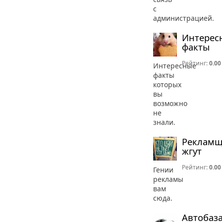
с
администрацией.
Интерес
факты
Рейтинг:
0.00
Интересные
факты
которых
вы
возможно
не
знали.
Реклам
жгут
Рейтинг:
0.00
Гении
рекламы
вам
сюда.
Автобаз