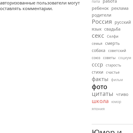
работа
папа
авторизованные пользователи могут
оставлять комментарии.
ребенок
реклама
родители
Россия
русский
язык
свадьба
секс
Селфи
смерть
семья
собака
советский
союз
советы
социум
ссср
старость
стихи
счастье
факты
фильм
фото
цитаты
чтиво
школа
юмор
япония
Юмор и