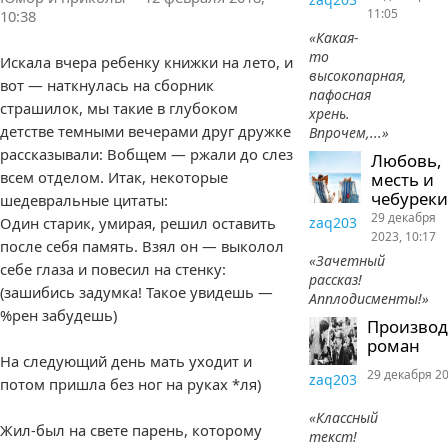
11:05
10:38
«Какая-
то
Искала вчера ребенку книжки на лето, и
высокопарная,
вот — наткнулась на сборник
пафосная
страшилок, мы такие в глубоком
хрень.
детстве темными вечерами друг дружке
Впрочем,...»
рассказывали: Вобщем — ржали до слез
Любовь,
всем отделом. Итак, некоторые
месть и
чебуреки
шедевральные цитаты:
29 декабря
Один старик, умирая, решил оставить
zaq203
2023, 10:17
после себя память. Взял он — выколол
«Зачетный
себе глаза и повесил на стенку:
рассказ!
(зашибись задумка! Такое увидешь —
Апплодисменты!»
%рен забудешь)
Произво
роман
На следующий день мать уходит и
29 декабря 20
zaq203
потом пришла без ног на руках *ля)
«Классный
Жил-был на свете парень, которому
текст!