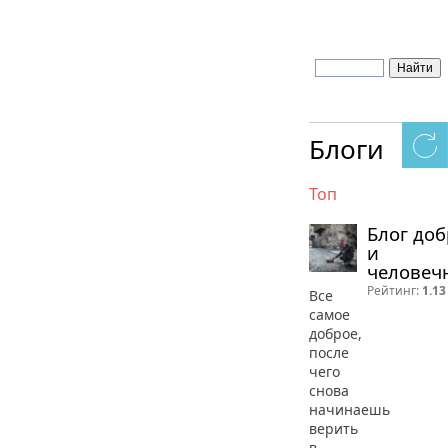
Блоги
Топ
Блог до
и
человеч
Рейтинг:
1.13
Все
самое
доброе,
после
чего
снова
начинаешь
верить
в...