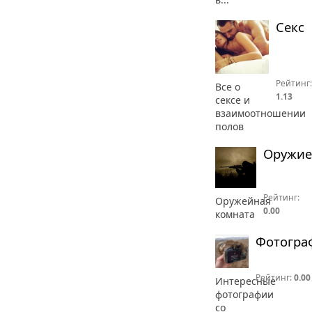
Секс
Рейтинг:
Все о
1.13
сексе и
взаимоотношении
полов
Оружие
Рейтинг:
Оружейная
0.00
комната
Фотогра
Рейтинг:
0.00
Интересные
фотографии
со