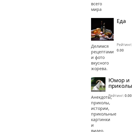
всего
мира
Еда
Рейтинг:
Делимся
0.00
рецептами
и фото
вкусного
жорева.
Юмор и
приколы
Рейтинг:
0.00
Анекдоты,
приколы,
истории,
прикольные
картинки
и
видео.