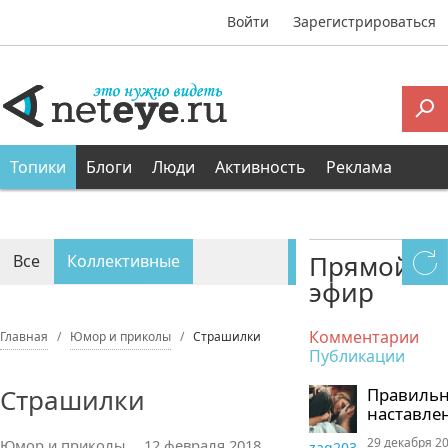
Войти
Зарегистрироваться
Топики
Блоги
Люди
Активность
Реклама
Прямой
Все
Коллективные
эфир
Персональные
Комментарии
Главная
Юмор и приколы
Страшилки
Публикации
Страшилки
Правиль
наставле
29 декабря 20
Юмор и приколы
12 февраля 2018,
zaq203