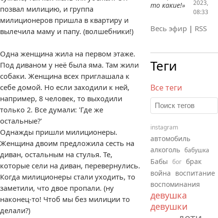
2023,
то какие!»
позвал милицию, и группа
08:33
милиционеров пришла в квартиру и
Весь эфир
|
RSS
вылечила маму и папу. (волшебники!)
Одна женщина жила на первом этаже.
Теги
Под диваном у неё была яма. Там жили
собаки. Женщина всех приглашала к
себе домой. Но если заходили к ней,
Все теги
например, 8 человек, то выходили
только 2. Все думали: 'Где же
остальные?'
instagram
Однажды пришли милиционеры.
автомобиль
Женщина двоим предложила сесть на
алкоголь
бабушка
диван, остальным на стулья. Те,
Бабы
брак
бог
которые сели на диван, перевернулись.
война
воспитание
Когда милиционеры стали уходить, то
воспоминания
заметили, что двое пропали. (ну
девушка
наконец-то! Чтоб мы без милиции то
девушки
делали?)
дети