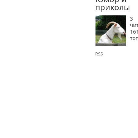
приколы
3
чи
16
то
RSS