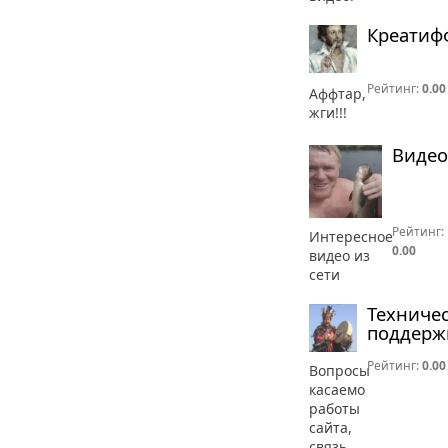
Креатиф
Рейтинг:
0.00
Аффтар,
жги!!!
Видео
Рейтинг:
Интересное
0.00
видео из
сети
Техниче
поддерж
Рейтинг:
0.00
Вопросы
касаемо
работы
сайта,
связь