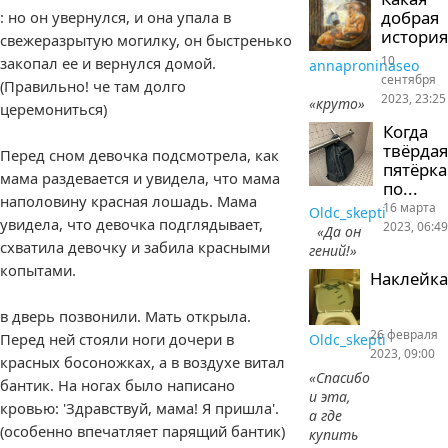
добрая
: но он увернулся, и она упала в
история
свежеразрытую могилку, он быстренько
10
закопал ее и вернулся домой.
annaproninaseo
сентября
(Правильно! че там долго
2023, 23:25
«круто»
церемониться)
Когда
твёрдая
Перед сном девочка подсмотрела, как
пятёрка
мама раздевается и увидела, что мама
по...
наполовину красная лошадь. Мама
16 марта
Oldc_skepti
увидела, что девочка подглядывает,
2023, 06:49
«Да он
схватила девочку и забила красными
гений!»
копытами.
Наклейка
в дверь позвонили. Мать открыла.
26 февраля
Перед ней стояли ноги дочери в
Oldc_skepti
2023, 09:00
красных босоножках, а в воздухе витал
«Спасибо
бантик. На ногах было написано
и эта,
кровью: 'Здравствуй, мама! Я пришла'.
а где
(особенно впечатляет парящий бантик)
купить