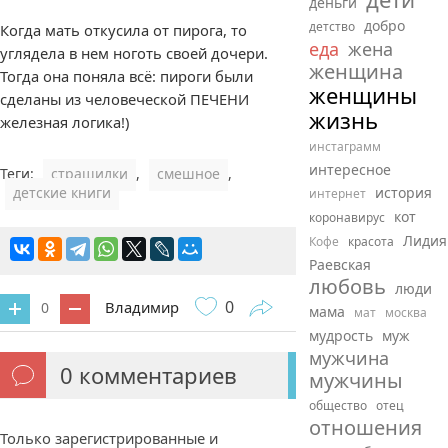
деньги
добро
детство
Когда мать откусила от пирога, то
еда
жена
углядела в нем ноготь своей дочери.
женщина
Тогда она поняла всё: пироги были
женщины
сделаны из человеческой ПЕЧЕНИ
жизнь
железная логика!)
инстаграмм
интересное
Теги:
страшилки
,
смешное
,
детские книги
история
интернет
кот
коронавирус
Лидия
Кофе
красота
Раевская
любовь
люди
0
Владимир
0
мама
мат
москва
мудрость
муж
мужчина
0
комментариев
мужчины
общество
отец
отношения
Только зарегистрированные и