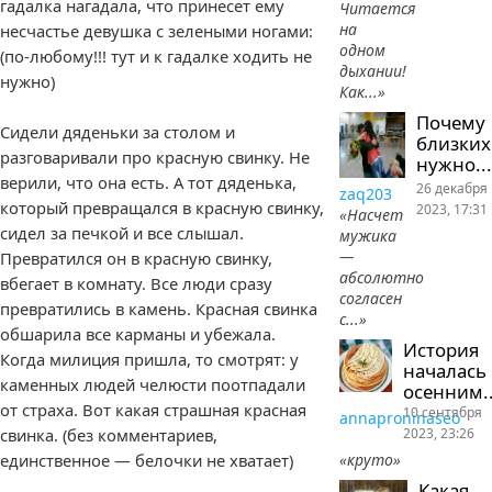
гадалка нагадала, что принесет ему
Читается
на
несчастье девушка с зелеными ногами:
одном
(по-любому!!! тут и к гадалке ходить не
дыхании!
нужно)
Как...»
Почему
Сидели дяденьки за столом и
близких
разговаривали про красную свинку. Не
нужно...
верили, что она есть. А тот дяденька,
26 декабря
zaq203
который превращался в красную свинку,
2023, 17:31
«Насчет
сидел за печкой и все слышал.
мужика
—
Превратился он в красную свинку,
абсолютно
вбегает в комнату. Все люди сразу
согласен
превратились в камень. Красная свинка
с...»
обшарила все карманы и убежала.
История
Когда милиция пришла, то смотрят: у
началась
каменных людей челюсти поотпадали
осенним..
от страха. Вот какая страшная красная
10 сентября
annaproninaseo
2023, 23:26
свинка. (без комментариев,
«круто»
единственное — белочки не хватает)
Какая