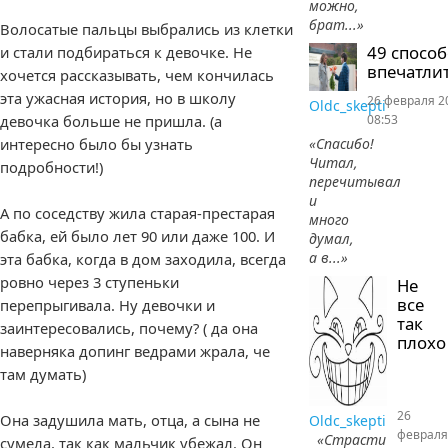
можно,
брат...»
Волосатые пальцы выбрались из клетки
49 спосо
и стали подбираться к девочке. Не
впечатлит
хочется рассказывать, чем кончилась
эта ужасная история, но в школу
26 февраля 2
Oldc_skepti
девочка больше не пришла. (а
08:53
интересно было бы узнать
«Спасибо!
Читал,
подробности!)
перечитывал
и
А по соседству жила старая-престарая
много
бабка, ей было лет 90 или даже 100. И
думал,
а в...»
эта бабка, когда в дом заходила, всегда
ровно через 3 ступеньки
Не
все
перепрыгивала. Ну девочки и
так
заинтересовались, почему? ( да она
плохо
наверняка допинг ведрами жрала, че
там думать)
26
Она задушила мать, отца, а сына не
Oldc_skepti
февраля
«Страсти
сумела, так как мальчик убежал. Он