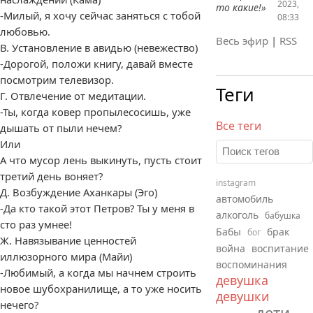
2023,
то какие!»
-Милый, я хочу сейчас заняться с тобой
08:33
любовью.
Весь эфир
|
RSS
В. Установление в авидью (невежество)
-Дорогой, положи книгу, давай вместе
посмотрим телевизор.
Теги
Г. Отвлечение от медитации.
-Ты, когда ковер пропылесосишь, уже
Все теги
дышать от пыли нечем?
Или
А что мусор лень выкинуть, пусть стоит
третий день воняет?
instagram
Д. Возбуждение Аханкары (Эго)
автомобиль
-Да кто такой этот Петров? Ты у меня в
алкоголь
бабушка
сто раз умнее!
Бабы
брак
бог
Ж. Навязывание ценностей
война
воспитание
иллюзорного мира (Майи)
воспоминания
-Любимый, а когда мы начнем строить
девушка
новое шубохранилище, а то уже носить
девушки
нечего?
дети