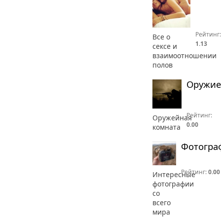
Рейтинг:
Все о
1.13
сексе и
взаимоотношении
полов
Оружие
Рейтинг:
Оружейная
0.00
комната
Фотогра
Рейтинг:
0.00
Интересные
фотографии
со
всего
мира