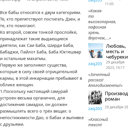
11:05
«Какая-
Все бабы относятся к двум категориям.
то
Те, кто препятствуют постигать Дзен, и
высокопарная,
те, кто помогают.
пафосная
Ко второй, совсем тонкой прослойке,
хрень.
Впрочем,...»
принадлежат такие выдающиеся
деятели, как Саи Баба, Ширди Баба,
Любовь,
месть и
Бабаджи, Пайлот Баба, Баба Юктешвар
чебуреки
и остальные махатмы.
29 декабря
zaq203
Первую же заполняют существа,
2023, 10:17
которые в силу своей отрицательной
«Зачетный
кармы, в этой инкарнации пребывают в
рассказ!
облике женщин.
Апплодисменты!»
1.Поскольку настоящий самурай
Произво
устроен весьма органично, для
роман
достижения самадхи, он должен
29 декабря 20
zaq203
размышлять всего о трёх вещах: о
непостижимости Дао, о бабах и выпивке
«Классный
с друзьями.
текст!