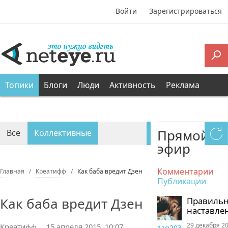
Войти
Зарегистрироваться
Топики
Блоги
Люди
Активность
Реклама
Прямой
Все
Коллективные
эфир
Персональные
Комментарии
Главная
Креатифф
Как баба вредит Дзен
Публикации
Как баба вредит Дзен
Правиль
наставле
29 декабря 20
Креатифф
15 апреля 2015, 10:07
zaq203