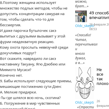
можно,
8.Поэтому женщина использует
брат...»
множество подлых методов, чтобы не
49 спосо
допустить концентрации самурая на
впечатлит
том, чтобы сделать что-то для
бессмертия.
26 февраля 2
Oldc_skepti
08:53
И даже парочка бутылочек сакэ
«Спасибо!
выпитых с друзьями вызывает у этой
Читал,
фурии неадекватную реакцию.
перечитывал
Кому охота прослыть невезучей среди
и
докучливых подруг?
много
думал,
Вот скажите, навредило ли сакэ
а в...»
наставнику Такуану, Ягю Дзюбею или
Не
Миямото Мусаси?
все
Конечно нет.
так
9. Бабы используют следующие приемы,
плохо
мешающие постижению сути Дзен:
А. Мелкие придирки.
-Ты где шлялся всю ночь, скотина?
26
Oldc_skepti
Б. Погружение в мир чувственных
февраля
«Страсти
наслаждений (Кама)