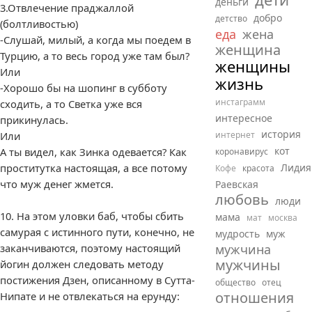
деньги
3.Отвлечение праджаллой
добро
детство
(болтливостью)
еда
жена
-Слушай, милый, а когда мы поедем в
женщина
Турцию, а то весь город уже там был?
женщины
Или
жизнь
-Хорошо бы на шопинг в субботу
инстаграмм
сходить, а то Светка уже вся
интересное
прикинулась.
история
Или
интернет
кот
А ты видел, как Зинка одевается? Как
коронавирус
проститутка настоящая, а все потому
Лидия
Кофе
красота
что муж денег жмется.
Раевская
любовь
люди
10. На этом уловки баб, чтобы сбить
мама
мат
москва
самурая с истинного пути, конечно, не
мудрость
муж
заканчиваются, поэтому настоящий
мужчина
мужчины
йогин должен следовать методу
постижения Дзен, описанному в Сутта-
общество
отец
отношения
Нипате и не отвлекаться на ерунду: