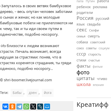
работа
папа
Путин
-Запуталось в своих ветвях бамбуковое
ребенок
реклама
дерево, – весь опутан человек заботами
родители
о сынах и женах; но как молодые
Россия
русский
бамбуковые побеги не прилепляются ни
язык
свадьба
к чему, так и ты иди своем путем в
секс
Селфи
одиночестве, подобно носорогу.
смерть
семья
собака
советский
-Из близости к людям возникают
союз
советы
социум
страсти. Печаль возникает, всегда
ссср
старость
идущая за страстями: поняв, что в
стихи
счастье
страстях коренятся страдания, ты гряди
факты
фильм
одиноко, подобно носорогу…
фото
цитаты
чтиво
© shri-boomer.livejournal.com
школа
япония
Теги:
Бабы
,
дзен
,
йога
Креатифф