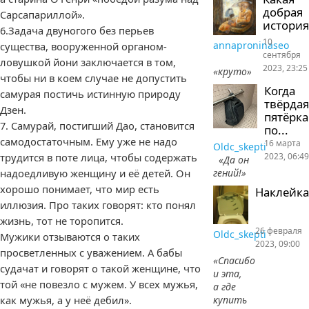
добрая
Сарсапариллой».
история
6.Задача двуногого без перьев
10
annaproninaseo
существа, вооруженной органом-
сентября
ловушкой йони заключается в том,
2023, 23:25
«круто»
чтобы ни в коем случае не допустить
Когда
самурая постичь истинную природу
твёрдая
Дзен.
пятёрка
7. Самурай, постигший Дао, становится
по...
самодостаточным. Ему уже не надо
16 марта
Oldc_skepti
2023, 06:49
трудится в поте лица, чтобы содержать
«Да он
гений!»
надоедливую женщину и её детей. Он
хорошо понимает, что мир есть
Наклейка
иллюзия. Про таких говорят: кто понял
жизнь, тот не торопится.
26 февраля
Oldc_skepti
Мужики отзываются о таких
2023, 09:00
просветленных с уважением. А бабы
«Спасибо
судачат и говорят о такой женщине, что
и эта,
той «не повезло с мужем. У всех мужья,
а где
как мужья, а у неё дебил».
купить