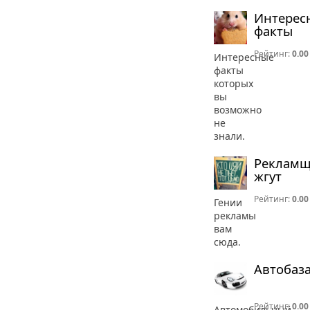
Интерес
факты
Рейтинг:
0.00
Интересные
факты
которых
вы
возможно
не
знали.
Реклам
жгут
Рейтинг:
0.00
Гении
рекламы
вам
сюда.
Автобаз
Рейтинг:
0.00
Автомобильный