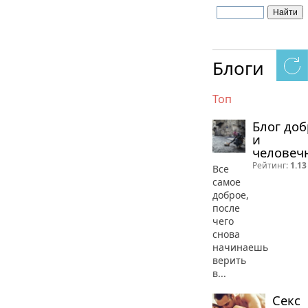
Блоги
Топ
Блог до
и
человеч
Рейтинг:
1.13
Все
самое
доброе,
после
чего
снова
начинаешь
верить
в...
Секс