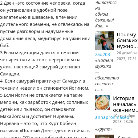
Читается
2.Дзен –это состояние человека, когда
на
он установлен в удобной позе,
одном
желательно в шавасане, в течении
дыхании!
длительного времени, не отвлекаясь на
Как...»
пустые разговоры и надуманные
Почему
домашние дела, медитируя на ужин или
близких
баб.
нужно...
3.Если медитация длится в течении
26 декабря
zaq203
2023, 17:31
четырех-пяти часов с перерывом на
«Насчет
мужика
ужин, настоящий самурай достигает
—
Самадхи.
абсолютно
4. Если самурай практикует Самадхи в
согласен
течении недели он становится йогином.
с...»
5.Если йогин не отвлекается на такие
История
мелочи, как заработок денег, сопливых
началась
детей или пылесос, он становится
осенним..
10 сентября
Махайогом и достигает Нирваны.
annaproninaseo
2023, 23:26
Нирвана – это то, что Курт Кобейн
«круто»
называл «Полный Дзен- здесь и сейчас»,
Какая
а старина О'Генри «победой разума над