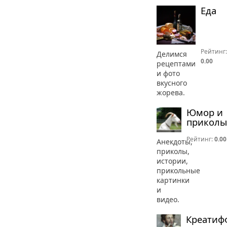
Еда
Рейтинг:
Делимся
0.00
рецептами
и фото
вкусного
жорева.
Юмор и
приколы
Рейтинг:
0.00
Анекдоты,
приколы,
истории,
прикольные
картинки
и
видео.
Креатиф