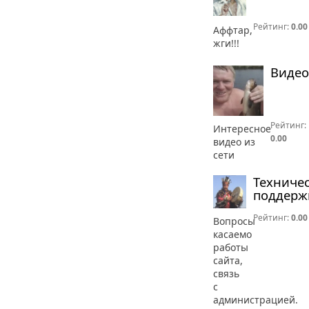
Рейтинг:
0.00
Аффтар,
жги!!!
Видео
Рейтинг:
Интересное
0.00
видео из
сети
Техниче
поддерж
Рейтинг:
0.00
Вопросы
касаемо
работы
сайта,
связь
с
администрацией.