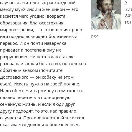
случае значительных расхождений
2
чи
между мужчиной и женщиной — это
24
касается чего угодно: возраста,
то
образования, благосостояния,
мировоззрения, — в отношениях рано
или поздно возникнет болезненный
RSS
перекос. И он почти наверняка
приведет к постепенному их
разрушению. Нищета точно так же
развращает, как и богатство, но только с
обратным знаком (почитайте
Достоевского — он собаку на этом
съел). Искать нужно на своей поляне.
Надо обеспечить роману возможность
плавно перетечь в полноценную
семейную жизнь, и если люди друг
другу подходят, то это, как правило,
случается. Противоположный же исход
оказывается довольно болезненным.