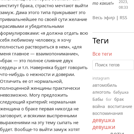
2023,
то какие!»
институт брака, страстно мечтают выйти
08:33
замуж. Дама этого типа прикрывает это
Весь эфир
|
RSS
тривиальнейшее по своей сути желание
красивыми и убедительными
формулировками: «я должна отдать всю
Теги
себя любимому человеку, я хочу
полностью раствориться в нем», «для
меня главное — взаимопонимание»,
Все теги
«брак — это полное слияние двух
сердец» и т.п. Наверняка будет говорить
что-нибудь о нежности и доверии.
instagram
Отличить ее от нормальной,
автомобиль
полноценной женщины практически
алкоголь
бабушка
невозможно. Могу предложить
Бабы
брак
бог
следующий критерий: нормальная
война
воспитание
женщина о браке первая никогда не
воспоминания
заговорит, и всякими выспренными
девушка
выражениями на эту тему сыпать не
девушки
будет. Вообще-то выйти замуж хотят
дети