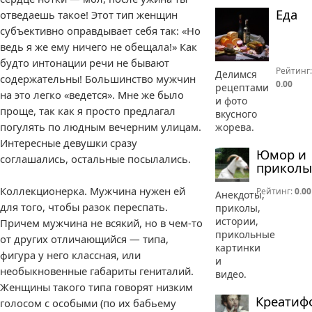
Еда
отведаешь такое! Этот тип женщин
субъективно оправдывает себя так: «Но
ведь я же ему ничего не обещала!» Как
будто интонации речи не бывают
Рейтинг:
Делимся
содержательны! Большинство мужчин
0.00
рецептами
на это легко «ведется». Мне же было
и фото
проще, так как я просто предлагал
вкусного
погулять по людным вечерним улицам.
жорева.
Интересные девушки сразу
Юмор и
соглашались, остальные посылались.
приколы
Коллекционерка. Мужчина нужен ей
Рейтинг:
0.00
Анекдоты,
для того, чтобы разок переспать.
приколы,
истории,
Причем мужчина не всякий, но в чем-то
прикольные
от других отличающийся — типа,
картинки
фигура у него классная, или
и
необыкновенные габариты гениталий.
видео.
Женщины такого типа говорят низким
Креатиф
голосом с особыми (по их бабьему