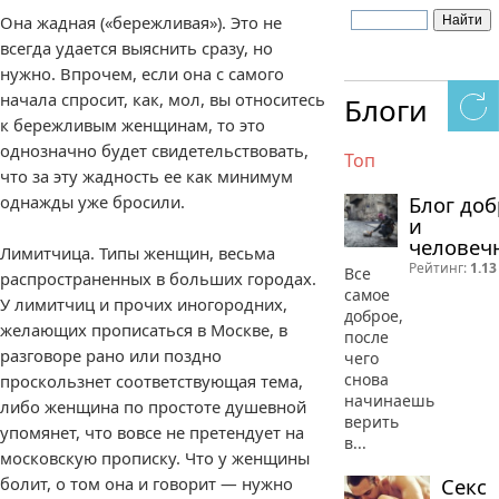
Она жадная («бережливая»). Это не
всегда удается выяснить сразу, но
нужно. Впрочем, если она с самого
начала спросит, как, мол, вы относитесь
Блоги
к бережливым женщинам, то это
однозначно будет свидетельствовать,
Топ
что за эту жадность ее как минимум
однажды уже бросили.
Блог до
и
человеч
Лимитчица. Типы женщин, весьма
Рейтинг:
1.13
Все
распространенных в больших городах.
самое
У лимитчиц и прочих иногородних,
доброе,
желающих прописаться в Москве, в
после
разговоре рано или поздно
чего
снова
проскользнет соответствующая тема,
начинаешь
либо женщина по простоте душевной
верить
упомянет, что вовсе не претендует на
в...
московскую прописку. Что у женщины
болит, о том она и говорит — нужно
Секс