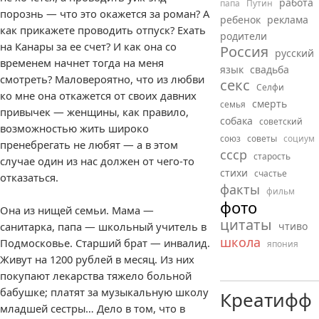
работа
папа
Путин
порознь — что это окажется за роман? А
ребенок
реклама
как прикажете проводить отпуск? Ехать
родители
на Канары за ее счет? И как она со
Россия
русский
временем начнет тогда на меня
язык
свадьба
смотреть? Маловероятно, что из любви
секс
Селфи
ко мне она откажется от своих давних
смерть
семья
привычек — женщины, как правило,
собака
советский
возможностью жить широко
союз
советы
социум
пренебрегать не любят — а в этом
ссср
старость
случае один из нас должен от чего-то
стихи
счастье
отказаться.
факты
фильм
фото
Она из нищей семьи. Мама —
цитаты
санитарка, папа — школьный учитель в
чтиво
школа
Подмосковье. Старший брат — инвалид.
япония
Живут на 1200 рублей в месяц. Из них
покупают лекарства тяжело больной
бабушке; платят за музыкальную школу
Креатифф
младшей сестры… Дело в том, что в