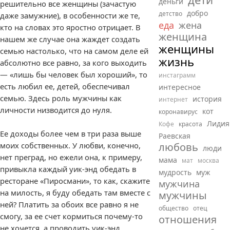
деньги
решительно все женщины (зачастую
добро
детство
даже замужние), в особенности же те,
еда
жена
кто на словах это яростно отрицает. В
женщина
нашем же случае она жаждет создать
женщины
семью настолько, что на самом деле ей
жизнь
абсолютно все равно, за кого выходить
— «лишь бы человек был хороший», то
инстаграмм
есть любил ее, детей, обеспечивал
интересное
семью. Здесь роль мужчины как
история
интернет
личности низводится до нуля.
кот
коронавирус
Лидия
Кофе
красота
Ее доходы более чем в три раза выше
Раевская
моих собственных. У любви, конечно,
любовь
люди
нет преград, но ежели она, к примеру,
мама
мат
москва
привыкла каждый уик-энд обедать в
мудрость
муж
ресторане «Пиросмани», то как, скажите
мужчина
на милость, я буду обедать там вместе с
мужчины
ней? Платить за обоих все равно я не
общество
отец
смогу, за ее счет кормиться почему-то
отношения
не хочется, а проводить уик-энд