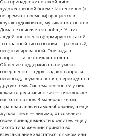
Она принадлежит к какой-либо
художественной богеме. Интенсивно (а
не время от времени) вращается в
кругах художников, музыкантов, поэтов.
Дома не появляется вообще. У этих
людей постепенно формируется какой-
то странный тип сознания — размытый,
несфокусированный. Они задают
вопрос — и не ожидают ответа.
Общение поддерживать не умеют
совершенно — вдруг задают вопросы
невпопад, неумело острят, переходят на
другую тему. Система ценностей у них
какая-то релятивистская — типа «после
нас хоть потоп». В манерах сквозит
страшная лень и самолюбование, а еще
жуткая спесь — видимо, от сознания
своей принадлежности к «элите». Еще у
такого типа женщин принято во
всеуслышание хвастаться, с сыном или