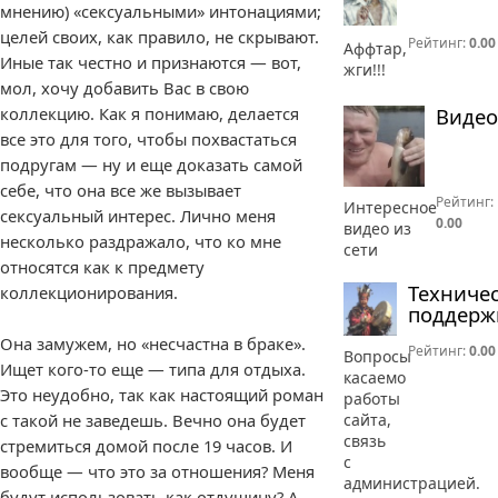
мнению) «сексуальными» интонациями;
целей своих, как правило, не скрывают.
Рейтинг:
0.00
Аффтар,
Иные так честно и признаются — вот,
жги!!!
мол, хочу добавить Вас в свою
Видео
коллекцию. Как я понимаю, делается
все это для того, чтобы похвастаться
подругам — ну и еще доказать самой
себе, что она все же вызывает
Рейтинг:
Интересное
сексуальный интерес. Лично меня
0.00
видео из
несколько раздражало, что ко мне
сети
относятся как к предмету
Техниче
коллекционирования.
поддерж
Она замужем, но «несчастна в браке».
Рейтинг:
0.00
Вопросы
Ищет кого-то еще — типа для отдыха.
касаемо
Это неудобно, так как настоящий роман
работы
сайта,
с такой не заведешь. Вечно она будет
связь
стремиться домой после 19 часов. И
с
вообще — что это за отношения? Меня
администрацией.
будут использовать как отдушину? А