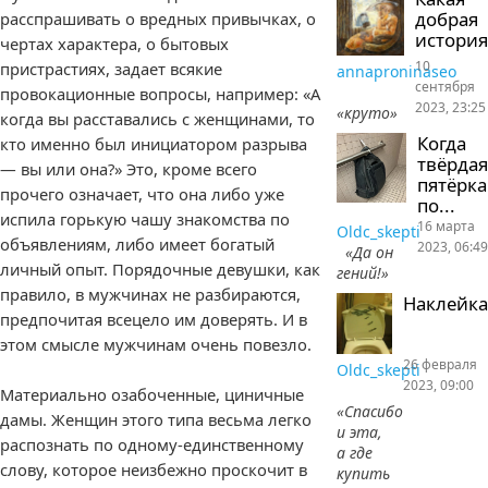
добрая
расспрашивать о вредных привычках, о
история
чертах характера, о бытовых
10
пристрастиях, задает всякие
annaproninaseo
сентября
провокационные вопросы, например: «А
2023, 23:25
«круто»
когда вы расставались с женщинами, то
Когда
кто именно был инициатором разрыва
твёрдая
— вы или она?» Это, кроме всего
пятёрка
прочего означает, что она либо уже
по...
испила горькую чашу знакомства по
16 марта
Oldc_skepti
объявлениям, либо имеет богатый
2023, 06:49
«Да он
личный опыт. Порядочные девушки, как
гений!»
правило, в мужчинах не разбираются,
Наклейка
предпочитая всецело им доверять. И в
этом смысле мужчинам очень повезло.
26 февраля
Oldc_skepti
2023, 09:00
Материально озабоченные, циничные
«Спасибо
дамы. Женщин этого типа весьма легко
и эта,
распознать по одному-единственному
а где
слову, которое неизбежно проскочит в
купить