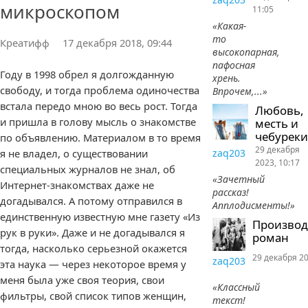
микроскопом
11:05
«Какая-
то
Креатифф
17 декабря 2018, 09:44
высокопарная,
пафосная
Году в 1998 обрел я долгожданную
хрень.
свободу, и тогда проблема одиночества
Впрочем,...»
встала передо мною во весь рост. Тогда
Любовь,
и пришла в голову мысль о знакомстве
месть и
чебуреки
по объявлению. Материалом в то время
29 декабря
я не владел, о существовании
zaq203
2023, 10:17
специальных журналов не знал, об
«Зачетный
Интернет-знакомствах даже не
рассказ!
догадывался. А потому отправился в
Апплодисменты!»
единственную известную мне газету «Из
Произво
рук в руки». Даже и не догадывался я
роман
тогда, насколько серьезной окажется
29 декабря 20
zaq203
эта наука — через некоторое время у
меня была уже своя теория, свои
«Классный
фильтры, свой список типов женщин,
текст!