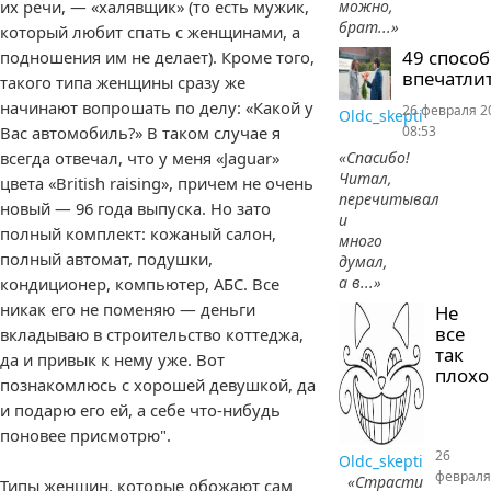
их речи, — «халявщик» (то есть мужик,
можно,
брат...»
который любит спать с женщинами, а
49 спосо
подношения им не делает). Кроме того,
впечатлит
такого типа женщины сразу же
начинают вопрошать по делу: «Какой у
26 февраля 2
Oldc_skepti
Вас автомобиль?» В таком случае я
08:53
всегда отвечал, что у меня «Jaguar»
«Спасибо!
Читал,
цвета «British raising», причем не очень
перечитывал
новый — 96 года выпуска. Но зато
и
полный комплект: кожаный салон,
много
полный автомат, подушки,
думал,
а в...»
кондиционер, компьютер, АБС. Все
никак его не поменяю — деньги
Не
все
вкладываю в строительство коттеджа,
так
да и привык к нему уже. Вот
плохо
познакомлюсь с хорошей девушкой, да
и подарю его ей, а себе что-нибудь
поновее присмотрю".
26
Oldc_skepti
февраля
«Страсти
Типы женщин, которые обожают сам