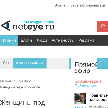
Войти
Зарегистрироваться
Топики
Блоги
Люди
Активность
Реклама
Прямой
Все
Коллективные
эфир
Персональные
Комментарии
Главная
Креатифф
Публикации
Женщины под микроскопом
Правиль
наставле
Женщины под
29 декабря 20
zaq203