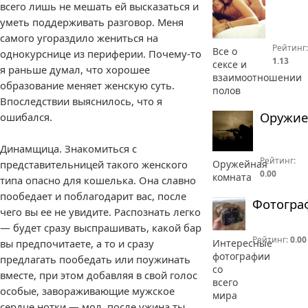
всего лишь не мешать ей высказаться и
уметь поддерживать разговор. Меня
самого угораздило жениться на
Рейтинг:
Все о
однокурснице из периферии. Почему-то
1.13
сексе и
я раньше думал, что хорошее
взаимоотношении
образование меняет женскую суть.
полов
Впоследствии выяснилось, что я
Оружие
ошибался.
Динамщица. Знакомиться с
Рейтинг:
Оружейная
представительницей такого женского
0.00
комната
типа опасно для кошелька. Она славно
пообедает и поблагодарит вас, после
Фотогра
чего вы ее не увидите. Распознать легко
— будет сразу выспрашивать, какой бар
Рейтинг:
0.00
Интересные
вы предпочитаете, а то и сразу
фотографии
предлагать пообедать или поужинать
со
вместе, при этом добавляя в свой голос
всего
особые, завораживающие мужское
мира
сердце нотки — мол, после ужина ты