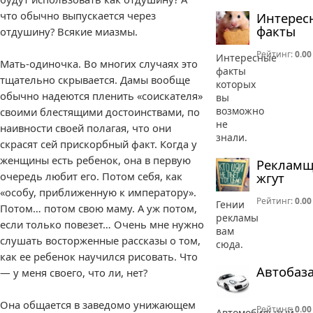
что обычно выпускается через
Интерес
факты
отдушину? Всякие миазмы.
Рейтинг:
0.00
Интересные
Мать-одиночка. Во многих случаях это
факты
тщательно скрывается. Дамы вообще
которых
обычно надеются пленить «соискателя»
вы
возможно
своими блестящими достоинствами, по
не
наивности своей полагая, что они
знали.
скрасят сей прискорбный факт. Когда у
женщины есть ребенок, она в первую
Реклам
жгут
очередь любит его. Потом себя, как
«особу, приближенную к императору».
Рейтинг:
0.00
Гении
Потом… потом свою маму. А уж потом,
рекламы
если только повезет… Очень мне нужно
вам
слушать восторженные рассказы о том,
сюда.
как ее ребенок научился рисовать. Что
Автобаз
— у меня своего, что ли, нет?
Она общается в заведомо унижающем
Рейтинг:
0.00
Автомобильный