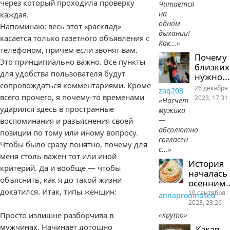
через который проходила проверку
Читается
на
каждая.
одном
Напоминаю: весь этот «расклад»
дыхании!
касается только газетного объявления с
Как...»
телефоном, причем если звонят вам.
Почему
Это принципиально важно. Все пункты
близких
для удобства пользователя будут
нужно...
сопровождаться комментариями. Кроме
26 декабря
zaq203
всего прочего, я почему-то временами
2023, 17:31
«Насчет
ударился здесь в пространные
мужика
—
воспоминания и разъяснения своей
абсолютно
позиции по тому или иному вопросу.
согласен
Чтобы было сразу понятно, почему для
с...»
меня столь важен тот или иной
История
критерий. Да и вообще — чтобы
началась
объяснить, как я до такой жизни
осенним..
докатился. Итак, типы женщин:
10 сентября
annaproninaseo
2023, 23:26
«круто»
Просто излишне разборчива в
мужчинах. Начинает дотошно
Какая