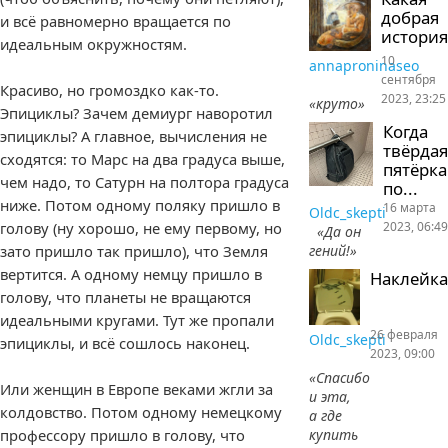
добрая
и всё равномерно вращается по
история
идеальным окружностям.
10
annaproninaseo
сентября
Красиво, но громоздко как-то.
2023, 23:25
«круто»
Эпициклы? Зачем демиург наворотил
Когда
эпициклы? А главное, вычисления не
твёрдая
сходятся: то Марс на два градуса выше,
пятёрка
чем надо, то Сатурн на полтора градуса
по...
ниже. Потом одному поляку пришло в
16 марта
Oldc_skepti
2023, 06:49
голову (ну хорошо, не ему первому, но
«Да он
гений!»
зато пришло так пришло), что Земля
вертится. А одному немцу пришло в
Наклейка
голову, что планеты не вращаются
идеальными кругами. Тут же пропали
26 февраля
Oldc_skepti
эпициклы, и всё сошлось наконец.
2023, 09:00
«Спасибо
Или женщин в Европе веками жгли за
и эта,
колдовство. Потом одному немецкому
а где
профессору пришло в голову, что
купить