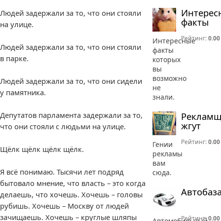
Интерес
Людей задержали за то, что они стояли
факты
на улице.
Рейтинг:
0.00
Интересные
Людей задержали за то, что они стояли
факты
в парке.
которых
вы
возможно
Людей задержали за то, что они сидели
не
у памятника.
знали.
Реклам
Депутатов парламента задержали за то,
жгут
что они стояли с людьми на улице.
Рейтинг:
0.00
Гении
Щёлк щёлк щёлк щёлк.
рекламы
вам
Я всё понимаю. Тысячи лет подряд
сюда.
бытовало мнение, что власть – это когда
Автобаз
делаешь, что хочешь. Хочешь – головы
рубишь. Хочешь – Москву от людей
зачищаешь. Хочешь – круглые шляпы
Рейтинг:
0.00
Автомобильный