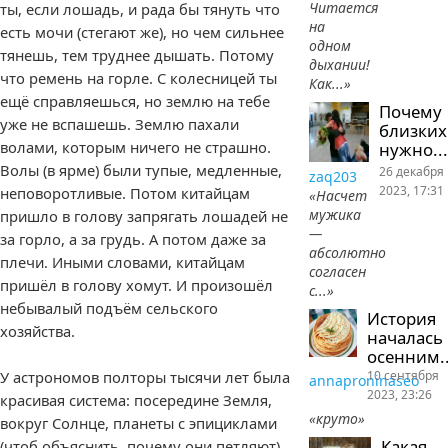
Читается
ты, если лошадь, и рада бы тянуть что
на
есть мочи (стегают же), но чем сильнее
одном
тянешь, тем труднее дышать. Потому
дыхании!
что ремень на горле. С колесницей ты
Как...»
ещё справляешься, но землю на тебе
Почему
уже не вспашешь. Землю пахали
близких
волами, которым ничего не страшно.
нужно...
Волы (в ярме) были тупые, медленные,
26 декабря
zaq203
2023, 17:31
неповоротливые. Потом китайцам
«Насчет
мужика
пришло в голову запрягать лошадей не
—
за горло, а за грудь. А потом даже за
абсолютно
плечи. Иными словами, китайцам
согласен
пришёл в голову хомут. И произошёл
с...»
небывалый подъём сельского
История
хозяйства.
началась
осенним..
10 сентября
У астрономов полторы тысячи лет была
annaproninaseo
2023, 23:26
красивая система: посередине Земля,
«круто»
вокруг Солнце, планеты с эпициклами
Какая
(чтоб объяснить, почему они петляют),