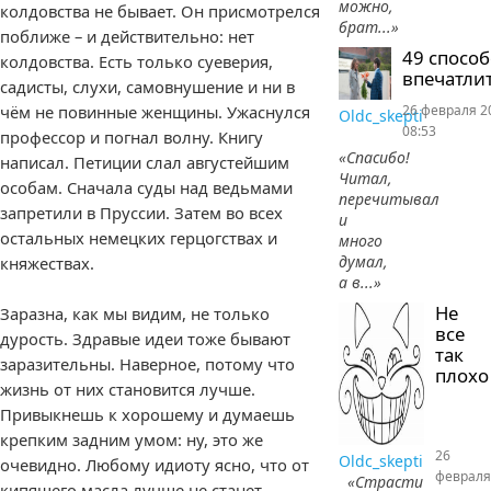
можно,
колдовства не бывает. Он присмотрелся
брат...»
поближе – и действительно: нет
49 спосо
колдовства. Есть только суеверия,
впечатлит
садисты, слухи, самовнушение и ни в
чём не повинные женщины. Ужаснулся
26 февраля 2
Oldc_skepti
08:53
профессор и погнал волну. Книгу
«Спасибо!
написал. Петиции слал августейшим
Читал,
особам. Сначала суды над ведьмами
перечитывал
запретили в Пруссии. Затем во всех
и
остальных немецких герцогствах и
много
думал,
княжествах.
а в...»
Не
Заразна, как мы видим, не только
все
дурость. Здравые идеи тоже бывают
так
заразительны. Наверное, потому что
плохо
жизнь от них становится лучше.
Привыкнешь к хорошему и думаешь
крепким задним умом: ну, это же
26
Oldc_skepti
очевидно. Любому идиоту ясно, что от
февраля
«Страсти
кипящего масла лучше не станет.