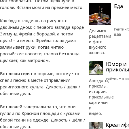
мог сообразить. Потом щёлкнуло в
Еда
голове. Встали мозги на прежнее место.
Как будто глядишь на рисунок с
двойным дном: с первого взгляда вроде
Рейтинг:
Делимся
Зигмунд Фрейд с бородой, а потом
0.00
рецептами
щёлк! – и вместо Фрейда голая дама
и фото
заламывает руки. Когда читаю
вкусного
жорева.
российские новости, голова без конца
щёлкает, как метроном.
Юмор и
приколы
Вот люди сидят в тюрьме, потому что
Рейтинг:
0.00
спели песню в месте отправления
Анекдоты,
приколы,
религиозного культа. Дикость / щёлк /
истории,
обычные дела.
прикольные
картинки
Вот людей задержали за то, что они
и
гуляли по Красной площади с кусками
видео.
белой ткани на одежде. Дикость / щёлк /
Креатиф
обычные дела.