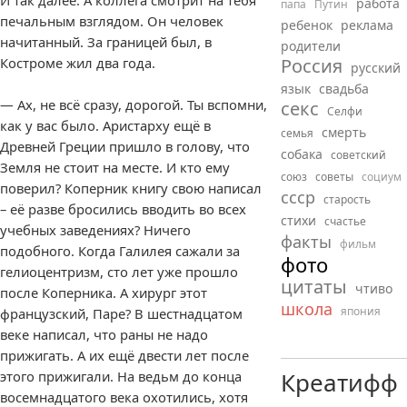
И так далее. А коллега смотрит на тебя
работа
папа
Путин
печальным взглядом. Он человек
ребенок
реклама
начитанный. За границей был, в
родители
Костроме жил два года.
Россия
русский
язык
свадьба
— Ах, не всё сразу, дорогой. Ты вспомни,
секс
Селфи
как у вас было. Аристарху ещё в
смерть
семья
Древней Греции пришло в голову, что
собака
советский
Земля не стоит на месте. И кто ему
союз
советы
социум
поверил? Коперник книгу свою написал
ссср
старость
– её разве бросились вводить во всех
стихи
счастье
учебных заведениях? Ничего
факты
фильм
подобного. Когда Галилея сажали за
фото
гелиоцентризм, сто лет уже прошло
цитаты
чтиво
после Коперника. А хирург этот
школа
япония
французский, Паре? В шестнадцатом
веке написал, что раны не надо
прижигать. А их ещё двести лет после
Креатифф
этого прижигали. На ведьм до конца
восемнадцатого века охотились, хотя