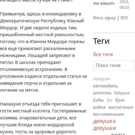
2023,
то какие!»
08:33
Привыкнув, едешь в командировку в
Весь эфир
|
RSS
Демократическую Республику Южный
Мордор. И две недели ходишь там,
пришибленный местной реальностью,
Теги
потому что в Южном Мордоре порезы
всё ещё прижигают раскалёнными
Все теги
ножницами. Лошадей запрягают в
петли. В школах преподают
птолемеевскую астрономию. В
уголовном кодексе отдельная статья за
instagram
наведение порчи и отдельная за
автомобиль
летание на метле.
алкоголь
бабушка
Бабы
брак
бог
Накануне отъезда тебя приглашает в
война
воспитание
гости местный коллега. Гостеприимные
воспоминания
хозяева, очаровательные дети, все
девушка
лучшие блюда южно-мордорской
девушки
кухни, тосты за здоровье дорогого
дети