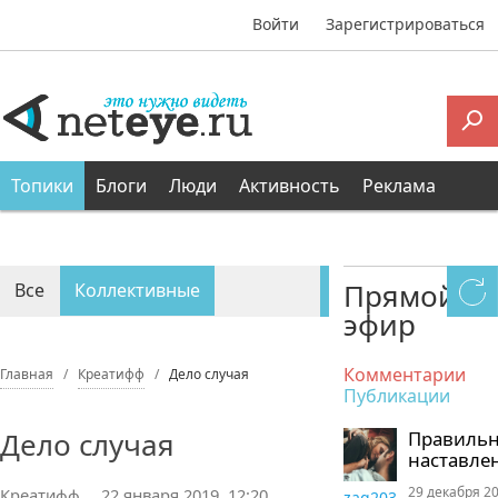
Войти
Зарегистрироваться
Топики
Блоги
Люди
Активность
Реклама
Прямой
Все
Коллективные
эфир
Персональные
Комментарии
Главная
Креатифф
Дело случая
Публикации
Дело случая
Правиль
наставле
29 декабря 20
Креатифф
22 января 2019, 12:20
zaq203