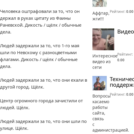
Человека оштрафовали за то, что он
Рейтинг:
0.00
Аффтар,
держал в руках цитату из Фаины
жги!!!
Раневской. Дикость / щёлк / обычные
Видео
дела.
Людей задержали за то, что 1-го мая
шли по Невскому с разноцветными
Рейтинг:
Интересное
флагами. Дикость / щёлк / обычные
0.00
видео из
дела.
сети
Техниче
Людей задержали за то, что они ехали в
поддерж
другой город. Щёлк.
Рейтинг:
0.00
Вопросы
Центр огромного города зачистили от
касаемо
работы
людей. Щёлк.
сайта,
связь
Людей задержали за то, что они шли по
с
улице. Щёлк.
администрацией.