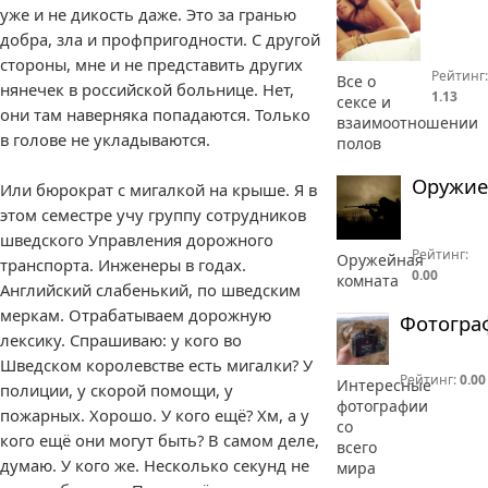
уже и не дикость даже. Это за гранью
добра, зла и профпригодности. С другой
стороны, мне и не представить других
Рейтинг:
Все о
нянечек в российской больнице. Нет,
1.13
сексе и
они там наверняка попадаются. Только
взаимоотношении
в голове не укладываются.
полов
Оружие
Или бюрократ с мигалкой на крыше. Я в
этом семестре учу группу сотрудников
шведского Управления дорожного
Рейтинг:
Оружейная
транспорта. Инженеры в годах.
0.00
комната
Английский слабенький, по шведским
меркам. Отрабатываем дорожную
Фотогра
лексику. Спрашиваю: у кого во
Шведском королевстве есть мигалки? У
Рейтинг:
0.00
Интересные
полиции, у скорой помощи, у
фотографии
пожарных. Хорошо. У кого ещё? Хм, а у
со
кого ещё они могут быть? В самом деле,
всего
думаю. У кого же. Несколько секунд не
мира