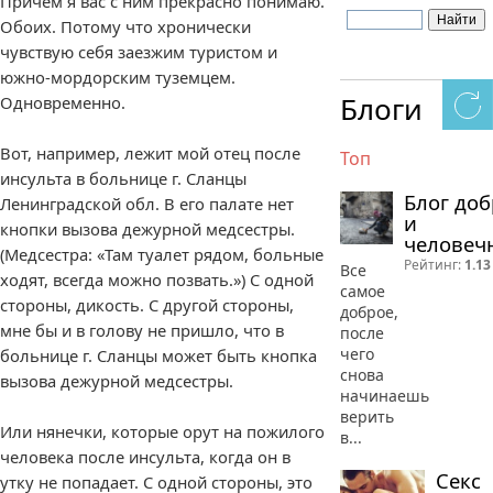
Причём я вас с ним прекрасно понимаю.
Обоих. Потому что хронически
чувствую себя заезжим туристом и
южно-мордорским туземцем.
Блоги
Одновременно.
Вот, например, лежит мой отец после
Топ
инсульта в больнице г. Сланцы
Блог до
Ленинградской обл. В его палате нет
и
кнопки вызова дежурной медсестры.
человеч
(Медсестра: «Там туалет рядом, больные
Рейтинг:
1.13
Все
ходят, всегда можно позвать.») С одной
самое
стороны, дикость. С другой стороны,
доброе,
мне бы и в голову не пришло, что в
после
чего
больнице г. Сланцы может быть кнопка
снова
вызова дежурной медсестры.
начинаешь
верить
Или нянечки, которые орут на пожилого
в...
человека после инсульта, когда он в
Секс
утку не попадает. С одной стороны, это