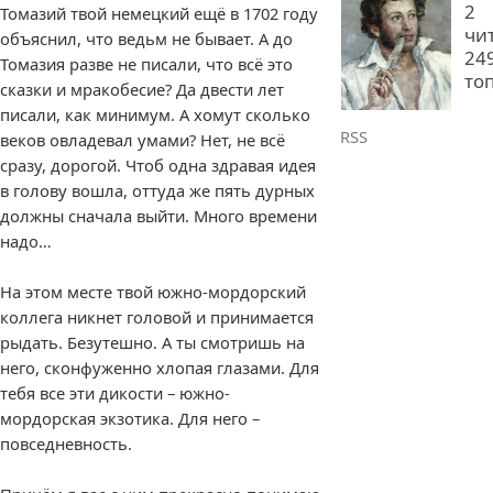
2
Томазий твой немецкий ещё в 1702 году
чи
объяснил, что ведьм не бывает. А до
24
Томазия разве не писали, что всё это
то
сказки и мракобесие? Да двести лет
писали, как минимум. А хомут сколько
RSS
веков овладевал умами? Нет, не всё
сразу, дорогой. Чтоб одна здравая идея
в голову вошла, оттуда же пять дурных
должны сначала выйти. Много времени
надо…
На этом месте твой южно-мордорский
коллега никнет головой и принимается
рыдать. Безутешно. А ты смотришь на
него, сконфуженно хлопая глазами. Для
тебя все эти дикости – южно-
мордорская экзотика. Для него –
повседневность.