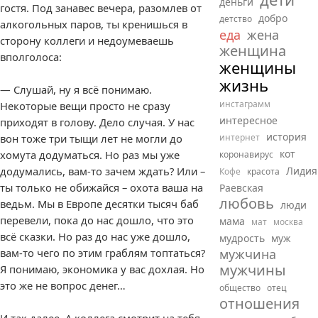
деньги
гостя. Под занавес вечера, разомлев от
добро
детство
алкогольных паров, ты кренишься в
еда
жена
сторону коллеги и недоумеваешь
женщина
вполголоса:
женщины
жизнь
— Слушай, ну я всё понимаю.
инстаграмм
Некоторые вещи просто не сразу
интересное
приходят в голову. Дело случая. У нас
история
вон тоже три тыщи лет не могли до
интернет
кот
хомута додуматься. Но раз мы уже
коронавирус
додумались, вам-то зачем ждать? Или –
Лидия
Кофе
красота
ты только не обижайся – охота ваша на
Раевская
любовь
ведьм. Мы в Европе десятки тысяч баб
люди
перевели, пока до нас дошло, что это
мама
мат
москва
всё сказки. Но раз до нас уже дошло,
мудрость
муж
вам-то чего по этим граблям топтаться?
мужчина
мужчины
Я понимаю, экономика у вас дохлая. Но
это же не вопрос денег…
общество
отец
отношения