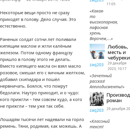
11:05
«Какая-
Некоторые вещи просто не сразу
то
приходят в голову. Дело случая. Это
высокопарная,
естественно.
пафосная
хрень.
Впрочем,...»
Раненых солдат сотни лет поливали
кипящим маслом и жгли калёным
Любовь,
месть и
железом. Потом одному французу
чебуреки
пришло в голову этого не делать.
29 декабря
zaq203
Вместо кипящего масла он взял масло
2023, 10:17
розовое, смешал его с яичным желтком,
«Зачетный
добавил скипидара и пошёл
рассказ!
нервничать. Боялся, что помрут
Апплодисменты!»
бедолаги. Наутро приходит, и о чудо:
Произво
кого прижгли – тем совсем худо, а кого
роман
не прижгли – тем уже так себе.
29 декабря 20
zaq203
Лошадям тысячи лет надевали на горло
«Классный
ремень. Тяни, родимая, как можешь. А
текст!