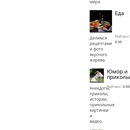
мира
Еда
Рейтинг:
Делимся
0.00
рецептами
и фото
вкусного
жорева.
Юмор и
приколы
Рейтинг:
0.00
Анекдоты,
приколы,
истории,
прикольные
картинки
и
видео.