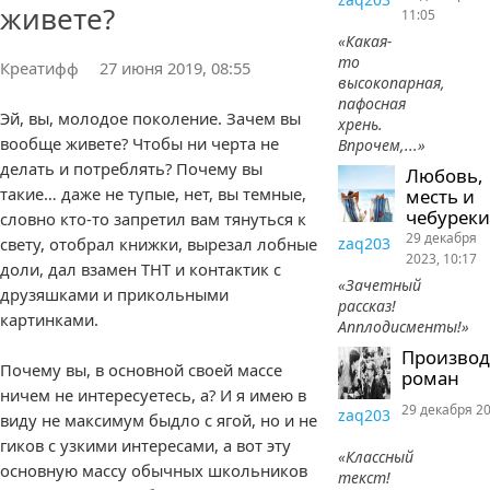
живете?
11:05
«Какая-
то
Креатифф
27 июня 2019, 08:55
высокопарная,
пафосная
Эй, вы, молодое поколение. Зачем вы
хрень.
вообще живете? Чтобы ни черта не
Впрочем,...»
делать и потреблять? Почему вы
Любовь,
такие… даже не тупые, нет, вы темные,
месть и
чебуреки
словно кто-то запретил вам тянуться к
29 декабря
свету, отобрал книжки, вырезал лобные
zaq203
2023, 10:17
доли, дал взамен ТНТ и контактик с
«Зачетный
друзяшками и прикольными
рассказ!
картинками.
Апплодисменты!»
Произво
Почему вы, в основной своей массе
роман
ничем не интересуетесь, а? И я имею в
29 декабря 20
zaq203
виду не максимум быдло с ягой, но и не
гиков с узкими интересами, а вот эту
«Классный
основную массу обычных школьников
текст!