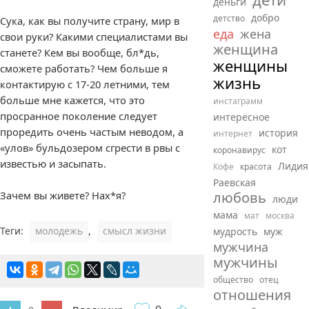
деньги
добро
детство
Сука, как вы получите страну, мир в
еда
жена
свои руки? Какими специалистами вы
женщина
станете? Кем вы вообще, бл*дь,
женщины
сможете работать? Чем больше я
жизнь
контактирую с 17-20 летними, тем
больше мне кажется, что это
инстаграмм
просранное поколение следует
интересное
проредить очень частым неводом, а
история
интернет
«улов» бульдозером сгрести в рвы с
кот
коронавирус
известью и засыпать.
Лидия
Кофе
красота
Раевская
Зачем вы живете? Нах*я?
любовь
люди
мама
мат
москва
Теги:
молодежь
,
смысл жизни
мудрость
муж
мужчина
мужчины
общество
отец
отношения