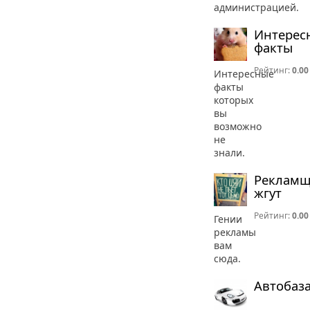
администрацией.
Интерес
факты
Рейтинг:
0.00
Интересные
факты
которых
вы
возможно
не
знали.
Реклам
жгут
Рейтинг:
0.00
Гении
рекламы
вам
сюда.
Автобаз