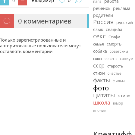
0
Владимир
0
работа
папа
ребенок
реклама
родители
0
комментариев
Россия
русский
язык
свадьба
секс
Селфи
Только зарегистрированные и
смерть
семья
авторизованные пользователи могут
оставлять комментарии.
собака
советский
союз
советы
социум
ссср
старость
стихи
счастье
факты
фильм
фото
цитаты
чтиво
школа
юмор
япония
Креатифф