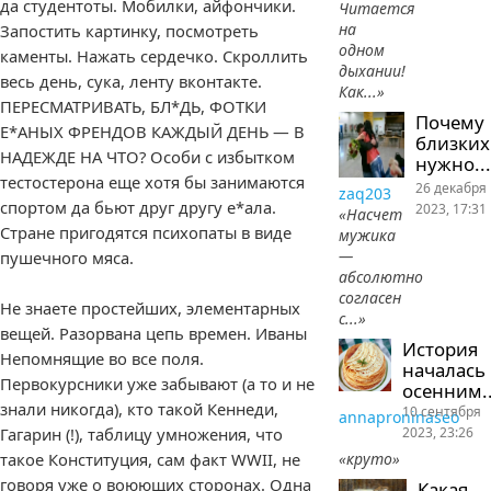
да студентоты. Мобилки, айфончики.
Читается
на
Запостить картинку, посмотреть
одном
каменты. Нажать сердечко. Скроллить
дыхании!
весь день, сука, ленту вконтакте.
Как...»
ПЕРЕСМАТРИВАТЬ, БЛ*ДЬ, ФОТКИ
Почему
Е*АНЫХ ФРЕНДОВ КАЖДЫЙ ДЕНЬ — В
близких
НАДЕЖДЕ НА ЧТО? Особи с избытком
нужно...
тестостерона еще хотя бы занимаются
26 декабря
zaq203
спортом да бьют друг другу е*ала.
2023, 17:31
«Насчет
Стране пригодятся психопаты в виде
мужика
—
пушечного мяса.
абсолютно
согласен
Не знаете простейших, элементарных
с...»
вещей. Разорвана цепь времен. Иваны
История
Непомнящие во все поля.
началась
Первокурсники уже забывают (а то и не
осенним..
знали никогда), кто такой Кеннеди,
10 сентября
annaproninaseo
2023, 23:26
Гагарин (!), таблицу умножения, что
«круто»
такое Конституция, сам факт WWII, не
говоря уже о воюющих сторонах. Одна
Какая