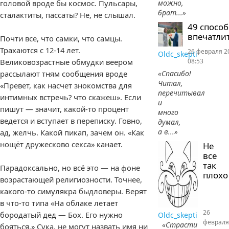
головой вроде бы космос. Пульсары,
можно,
брат...»
сталактиты, пассаты? Не, не слышал.
49 спосо
впечатлит
Почти все, что самки, что самцы.
Трахаются с 12-14 лет.
26 февраля 2
Oldc_skepti
Великовозрастные обмудки веером
08:53
рассылают тням сообщения вроде
«Спасибо!
Читал,
«Превет, как насчет знокомства для
перечитывал
интимных встречь? что скажеш». Если
и
пишут — значит, какой-то процент
много
ведется и вступает в переписку. Говно,
думал,
а в...»
ад, желчь. Какой пикап, зачем он. «Как
нощёт дружесково секса» канает.
Не
все
так
Парадоксально, но всё это — на фоне
плохо
возрастающей религиозности. Точнее,
какого-то симулякра быдловеры. Верят
в что-то типа «На облаке летает
26
бородатый дед — Бох. Его нужно
Oldc_skepti
февраля
«Страсти
бояться.» Сука, не могут назвать имя ни