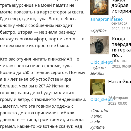
добрая
третьекурсница на моей памяти не
история
могла показать на карте стороны света.
10
Где север, где юг, сука. Зато, небось
annaproninaseo
сентября
кнопку «Мои сообщения» находит
2023, 23:25
«круто»
быстро. Вторая — не знала разницу
Когда
между словами «форт, порт и корт» — в
твёрдая
ее лексиконе их просто не было.
пятёрка
по...
Кто вас отучил читать книжки? А?! Не
16 марта
Oldc_skepti
читают почти ничего, кроме, сука,
2023, 06:49
«Да он
Коэльо да «50 оттенков серого». Почему
гений!»
я в 7 лет знал об устройстве мира
Наклейка
больше, чем вы в 20? А? Истинно
говорю, ваши дети будут молиться
26 февраля
грому и ветру, с такими-то тенденциями.
Oldc_skepti
2023, 09:00
Заметил, что эта говномолодежь с
«Спасибо
раннего детства принимает всё как
и эта,
данность — типа, гром гремит, и всегда
а где
гремел, какие-то животные скачут, над
купить