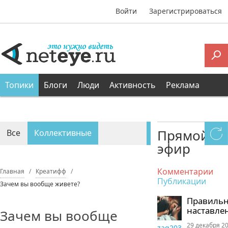
Войти
Зарегистрироваться
Топики
Блоги
Люди
Активность
Реклама
Прямой
Все
Коллективные
эфир
Персональные
Комментарии
Главная
Креатифф
Публикации
Зачем вы вообще живете?
Правиль
наставле
Зачем вы вообще
29 декабря 20
zaq203