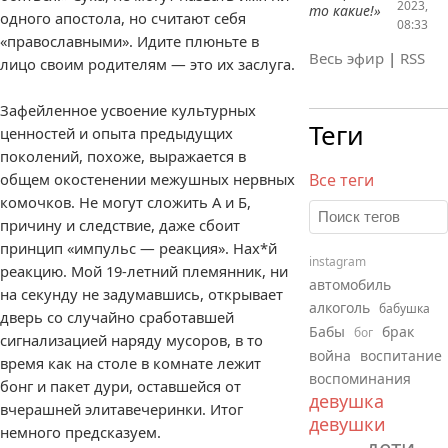
2023,
то какие!»
одного апостола, но считают себя
08:33
«православными». Идите плюньте в
Весь эфир
|
RSS
лицо своим родителям — это их заслуга.
Зафейленное усвоение культурных
Теги
ценностей и опыта предыдущих
поколений, похоже, выражается в
общем окостенении межушных нервных
Все теги
комочков. Не могут сложить А и Б,
причину и следствие, даже сбоит
принцип «импульс — реакция». Нах*й
instagram
реакцию. Мой 19-летний племянник, ни
автомобиль
на секунду не задумавшись, открывает
алкоголь
бабушка
дверь со случайно сработавшей
Бабы
брак
бог
сигнализацией наряду мусоров, в то
война
воспитание
время как на столе в комнате лежит
воспоминания
бонг и пакет дури, оставшейся от
девушка
вчерашней элитавечеринки. Итог
девушки
немного предсказуем.
дети