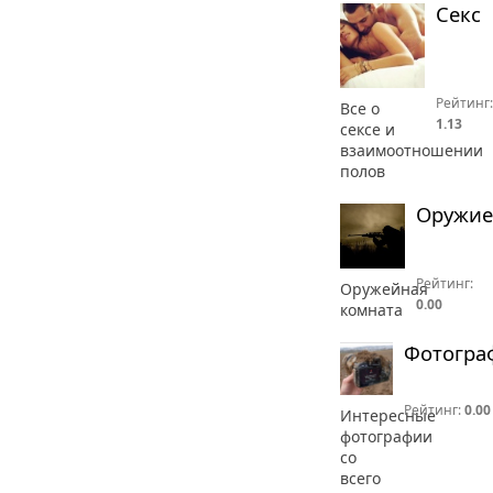
Секс
Рейтинг:
Все о
1.13
сексе и
взаимоотношении
полов
Оружие
Рейтинг:
Оружейная
0.00
комната
Фотогра
Рейтинг:
0.00
Интересные
фотографии
со
всего