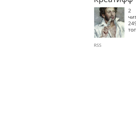
2
чи
24
то
RSS