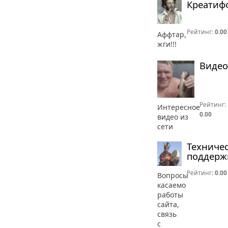
Креатиф
Рейтинг:
0.00
Аффтар,
жги!!!
Видео
Рейтинг:
Интересное
0.00
видео из
сети
Техниче
поддерж
Рейтинг:
0.00
Вопросы
касаемо
работы
сайта,
связь
с