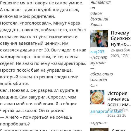
Читается
Решение мягко говоря не самое умное.
на
А главное – дико неудобное для всех,
одном
включая моих родителей.
дыхании!
Постоял, «поголосовал». Минут через
Как...»
двадцать, наконец поймал того, кто был
Почему
согласен ехать в пункт назначения и
близких
озвучил адекватный ценник. Им
нужно...
оказался дядька лет 30. Выглядел он как
26 декабря
zaq203
2023, 17:31
замдиректора – костюм, очки, слегка
«Насчет
мужика
седеет. Не знаю почему «замдиректора».
—
Просто похож был на управленца,
абсолютно
который зачем-то решил среди ночи
согласен
«побомбить».
с...»
Сел. Поехали. Он разрешил курить в
История
машине. Сам закурил. Спросил, чем
началась
вызван мой ночной вояж. Я в общих
осенним..
10 сентября
чертах рассказал. Он спросил:
annaproninaseo
2023, 23:26
— А чего – помириться не хочешь
«круто»
попробовать?
Какая
Я аргументировал тем, что теперь уже