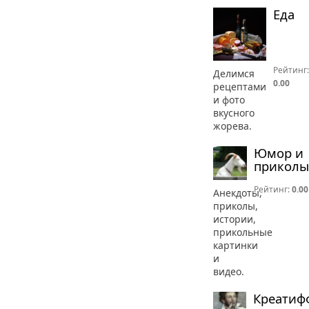
Еда
Рейтинг:
Делимся
0.00
рецептами
и фото
вкусного
жорева.
Юмор и
приколы
Рейтинг:
0.00
Анекдоты,
приколы,
истории,
прикольные
картинки
и
видео.
Креатиф