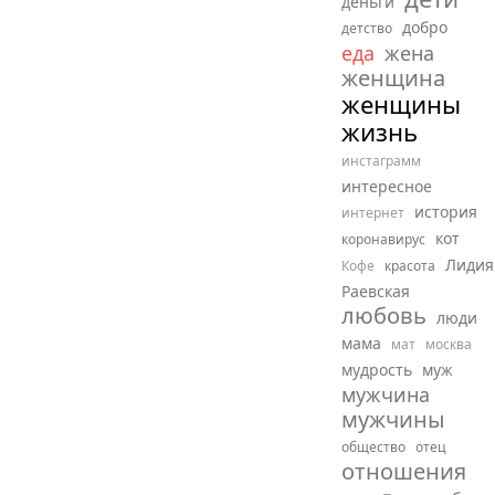
деньги
добро
детство
еда
жена
женщина
женщины
жизнь
инстаграмм
интересное
история
интернет
кот
коронавирус
Лидия
Кофе
красота
Раевская
любовь
люди
мама
мат
москва
мудрость
муж
мужчина
мужчины
общество
отец
отношения