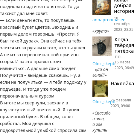
добрая
поздновато идти на попятный. Тогда
история
таксист дал мне совет:
10
annaproninaseo
— Если деньги есть, то покупаешь
сентября
красивый букет цветов. Заходишь и
2023, 23:25
«круто»
первым делом говоришь: «Прости. Я
Когда
был такой дурак». Она сейчас на тебя
твёрдая
злится из-за ругани и того, что ты ушел.
пятёрка
А не из-за первоначальной причины
по...
ссоры. И за это правда стоит
16 марта
Oldc_skepti
2023, 06:49
извиниться. А дальше само пойдет.
«Да он
гений!»
Получится – выйдешь скажешь. Ну, а
если не получиться — я тебя подожду у
Наклейка
подъезда. И тогда уже поедем
первоначальным курсом.
26 февраля
Oldc_skepti
В итоге мы свернули, заехали в
2023, 09:00
круглосуточный цветочный. Я купил
«Спасибо
приличный букет. В общем, совет
и эта,
сработал. Моя девушка с
а где
подозрительной улыбкой спросила сам
купить