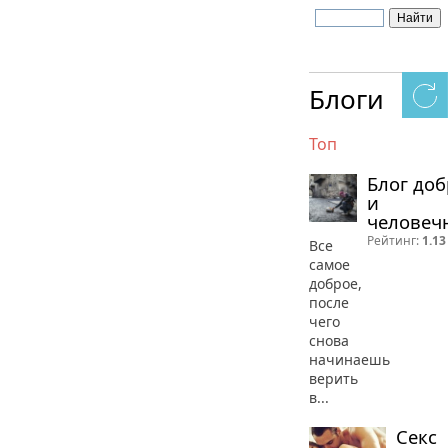
Блоги
Топ
Блог до
и
человеч
Рейтинг:
1.13
Все
самое
доброе,
после
чего
снова
начинаешь
верить
в...
Секс