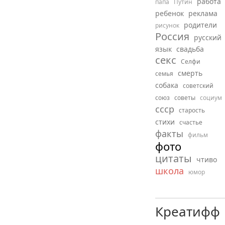
работа
папа
Путин
ребенок
реклама
родители
рисунок
Россия
русский
язык
свадьба
секс
Селфи
смерть
семья
собака
советский
союз
советы
социум
ссср
старость
стихи
счастье
факты
фильм
фото
цитаты
чтиво
школа
юмор
Креатифф