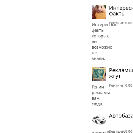
Интерес
факты
Рейтинг:
0.00
Интересные
факты
которых
вы
возможно
не
знали.
Реклам
жгут
Рейтинг:
0.00
Гении
рекламы
вам
сюда.
Автобаз
Рейтинг:
0.00
Автомобильный