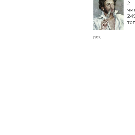
2
чи
24
то
RSS