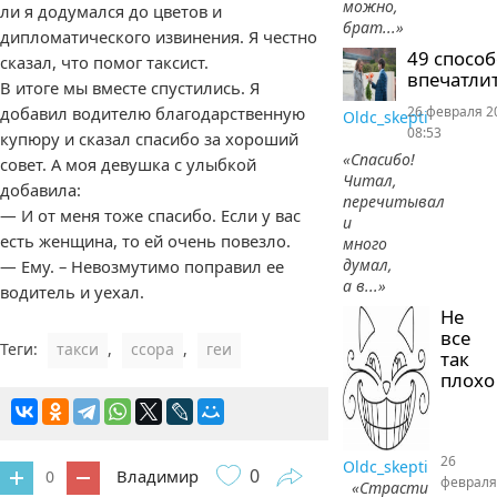
можно,
ли я додумался до цветов и
брат...»
дипломатического извинения. Я честно
49 спосо
сказал, что помог таксист.
впечатлит
В итоге мы вместе спустились. Я
добавил водителю благодарственную
26 февраля 2
Oldc_skepti
08:53
купюру и сказал спасибо за хороший
«Спасибо!
совет. А моя девушка с улыбкой
Читал,
добавила:
перечитывал
— И от меня тоже спасибо. Если у вас
и
есть женщина, то ей очень повезло.
много
думал,
— Ему. – Невозмутимо поправил ее
а в...»
водитель и уехал.
Не
все
Теги:
такси
,
ссора
,
геи
так
плохо
26
Oldc_skepti
0
Владимир
0
февраля
«Страсти