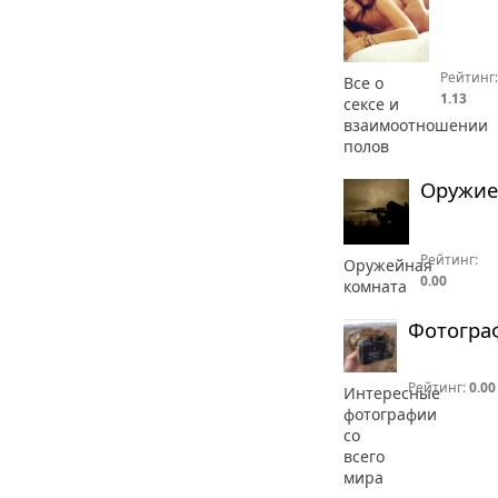
Рейтинг:
Все о
1.13
сексе и
взаимоотношении
полов
Оружие
Рейтинг:
Оружейная
0.00
комната
Фотогра
Рейтинг:
0.00
Интересные
фотографии
со
всего
мира