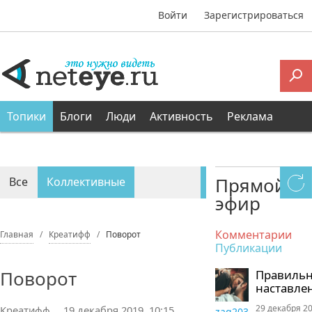
Войти
Зарегистрироваться
Топики
Блоги
Люди
Активность
Реклама
Прямой
Все
Коллективные
эфир
Персональные
Комментарии
Главная
Креатифф
Поворот
Публикации
Поворот
Правиль
наставле
29 декабря 20
Креатифф
19 декабря 2019, 10:15
zaq203