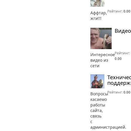
Рейтинг:
0.00
Аффтар,
жги!!!
Видео
Рейтинг:
Интересное
0.00
видео из
сети
Техниче
поддерж
Рейтинг:
0.00
Вопросы
касаемо
работы
сайта,
связь
с
администрацией.