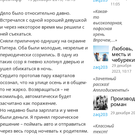
11:05
«Какая-
Дело было относительно давно.
то
Встречался с одной хорошей девушкой
высокопарная,
и через некоторое время мы решили с
пафосная
ней съехаться.
хрень.
Впрочем,...»
Сняли приличную однушку на окраине
Питера. Оба были молодые, незрелые и
Любовь,
месть и
периодически ссорились. В одну из
чебуреки
таких ссор я гневно хлопнул дверью и
29 декабря
zaq203
ушел обижаться в ночь.
2023, 10:17
Сердито протопав пару кварталов
«Зачетный
осознал, что на улице осень и в общем-
рассказ!
то не жарко. Возвращаться – не
Апплодисменты!»
комильфо, автоматически будет
Произво
засчитано как поражение.
роман
Но недавно была зарплата и у меня
29 декабря 20
zaq203
были деньги. Я принял героическое
решение – поймать авто и отправиться
«Классный
через весь город ночевать к родителям.
текст!