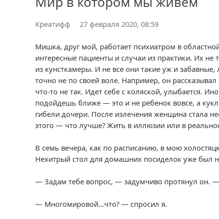
Мир в котором мы живем
Креатифф
27 февраля 2020, 08:59
Мишка, друг мой, работает психиатром в областной 
интересные пациенты и случаи из практики. Их не 
из кунсткамеры. И не все они такие уж и забавные
точно не по своей воле. Например, он рассказывал
что-то не так. Идет себе с коляской, улыбается. И
подойдешь ближе — это и не ребенок вовсе, а кукл
гибели дочери. После излечения женщина стала нес
этого — что лучше? Жить в иллюзии или в реально
В семь вечера, как по расписанию, в мою холостяц
Нехитрый стол для домашних посиделок уже был на
— Задам тебе вопрос, — задумчиво протянул он. 
— Многомировой…что? — спросил я.