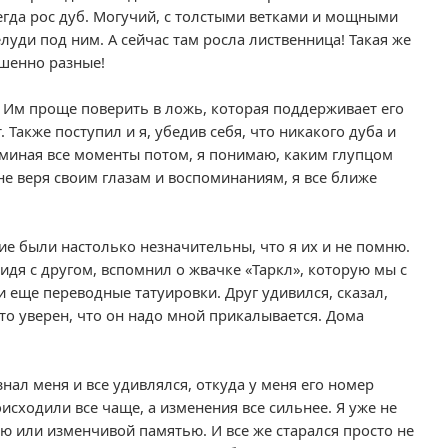
сегда рос дуб. Могучий, с толстыми ветками и мощными
луди под ним. А сейчас там росла лиственница! Такая же
ршенно разные!
 Им проще поверить в ложь, которая поддерживает его
 Также поступил и я, убедив себя, что никакого дуба и
поминая все моменты потом, я понимаю, каким глупцом
не веря своим глазам и воспоминаниям, я все ближе
ие были настолько незначительны, что я их и не помню.
 идя с другом, вспомнил о жвачке «Таркл», которую мы с
и еще переводные татуировки. Друг удивился, сказал,
то уверен, что он надо мной прикалывается. Дома
нал меня и все удивлялся, откуда у меня его номер
исходили все чаще, а изменения все сильнее. Я уже не
ю или изменчивой памятью. И все же старался просто не