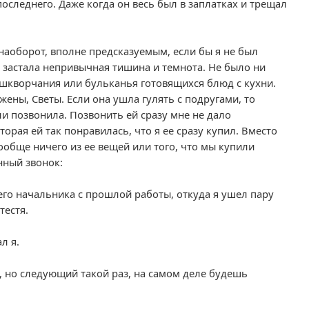
последнего. Даже когда он весь был в заплатках и трещал
аоборот, вполне предсказуемым, если бы я не был
 застала непривычная тишина и темнота. Не было ни
и шкворчания или бульканья готовящихся блюд с кухни.
жены, Светы. Если она ушла гулять с подругами, то
ли позвонила. Позвонить ей сразу мне не дало
торая ей так понравилась, что я ее сразу купил. Вместо
вообще ничего из ее вещей или того, что мы купили
нный звонок:
оего начальника с прошлой работы, откуда я ушел пару
тестя.
л я.
, но следующий такой раз, на самом деле будешь