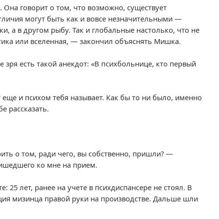
 Она говорит о том, что возможно, существует
тличия могут быть как и вовсе незначительными —
и, а в другом рыбу. Так и глобальные настолько, что не
ктика или вселенная, — закончил объяснять Мишка.
Не зря есть такой анекдот: «В психбольнице, кто первый
 еще и психом тебя называет. Как бы то ни было, именно
бе рассказать.
рить о том, ради чего, вы собственно, пришли? —
ришедшего ко мне на прием.
: 25 лет, ранее на учете в психдиспансере не стоял. В
ция мизинца правой руки на производстве. Дальше шли