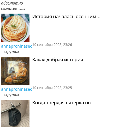
абсолютно
согласен с...»
История началась осенним...
10 сентября 2023, 23:26
annaproninaseo
«круто»
Какая добрая история
10 сентября 2023, 23:25
annaproninaseo
«круто»
Когда твёрдая пятёрка по...