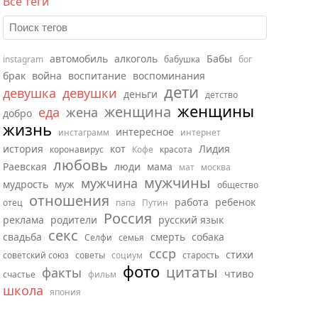
Все теги
автомобиль
алкоголь
Бабы
instagram
бабушка
бог
брак
война
воспитание
воспоминания
дети
девушка
девушки
деньги
детство
женщины
женщина
еда
жена
добро
жизнь
интересное
инстаграмм
интернет
история
кот
Лидия
коронавирус
Кофе
красота
любовь
Раевская
люди
мама
мат
москва
мужчины
мужчина
мудрость
муж
общество
отношения
работа
ребенок
отец
папа
Путин
Россия
реклама
родители
русский язык
секс
свадьба
смерть
собака
Селфи
семья
ссср
стихи
советский союз
советы
социум
старость
фото
цитаты
факты
чтиво
счастье
фильм
школа
япония