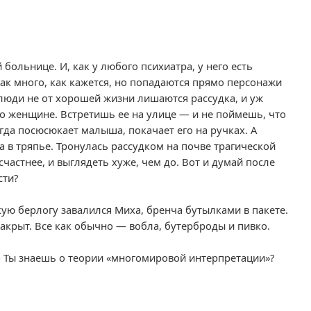
больнице. И, как у любого психиатра, у него есть
так много, как кажется, но попадаются прямо персонажи
, люди не от хорошей жизни лишаются рассудка, и уж
 о женщине. Встретишь ее на улице — и не поймешь, что
ногда посюсюкает малыша, покачает его на ручках. А
а в тряпье. Тронулась рассудком на почве трагической
частнее, и выглядеть хуже, чем до. Вот и думай после
сти?
кую берлогу завалился Миха, бренча бутылками в пакете.
крыт. Все как обычно — вобла, бутерброды и пивко.
— Ты знаешь о теории «многомировой интерпретации»?