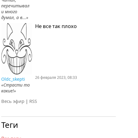
перечитывал
и много
думал, а в...»
Не все так плохо
26 февраля 2023, 08:33
Oldc_skepti
«Страсти то
какие!»
Весь эфир
|
RSS
Теги