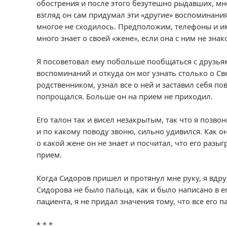
обострения и после этого безутешно рыдавших, мн
взгляд он сам придумал эти «другие» воспоминания
многое не сходилось. Предположим, телефоны и им
много знает о своей «жене», если она с ним не зна
Я посоветовал ему побольше пообщаться с друзьям
воспоминаний и откуда он мог узнать столько о Св
родственником, узнал все о ней и заставил себя пов
попрощался. Больше он на прием не приходил.
Его талон так и висел незакрытым, так что я позвон
и по какому поводу звоню, сильно удивился. Как он
о какой жене он не знает и посчитал, что его разыг
прием.
Когда Сидоров пришел и протянул мне руку, я вдру
Сидорова не было пальца, как и было написано в е
пациента, я не придал значения тому, что все его 
* * *