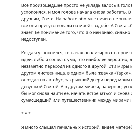
Все произошедшее просто не укладывалось в голо
успокоился, и моя голова начала снова работать. 
друзьям, Свете. На работе обо мне ничего не знали
все они присутствовали на моей свадьбе. А Света…С
знает. Ее понимание того, что я о ней знаю, сильн
недоступен.
Когда я успокоился, то начал анализировать проис
идеи: либо я сошел с ума, что наиболее вероятно,
незаметно переходя из одного в другой. Эти миры 
другом лиственница, в одном была жвачка «Таркл», 
опоздал на автобус, закрывший двери перед моим 
девушкой Светой. А в другом мире я, наверное, усп
бы мог снова найти ее, начать встречаться и снова 
сумасшедший или путешественник между мирами?
* * *
Я много слышал печальных историй, видел матерей