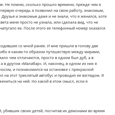
ве. Не помню, сколько прошло времени, прежде чем я
В первую очередь я позвонил на свою работу, знакомым,
. Друзья и знакомые даже и не знали, что я женился, хотя
вета меня просто не узнала, или сделала вид, что не
о напугало ее. После этого ее телефонный номер оказался
ходившее со мной ранее. И мне пришли в голову две
 либо я каким-то образом путешествую между мирами,
мало чем отличаются, просто в одном был дуб, а в
а в другом «Малабар». И, наконец, в одном из них я
носом, и познакомился на остановке с прекрасной
ел на этот треклятый автобус и проводил ее взглядом. Я
жениться на ней. Но какой в этом смысл, если я
, убивших своих детей, посчитав их демонами во время