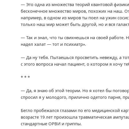
— Это одна из множества теорий квантовой физики.
бесконечное множество миров, похожих на наш. О
например, в одном из миров ты поел на ужин сосиск
только наш мир может быть другой, но и вся гала
— Так и знал, что ты свихнешься на своей работе. 
надел халат — тот и психиатр».
— Да ну тебя. Пытаешься просветить невежду, а тот
с этого вопроса начал пациент, о котором я хочу те
* * *
— Да, я знаю об этой теории. Но я хотел бы погово
спросил я у молодого, прилично одетого парня, п
Бегло пробежался глазами по его медицинской карте
возрасте 19 лет произошла травматическая ампута
стандартные ОРВИ и гриппы.