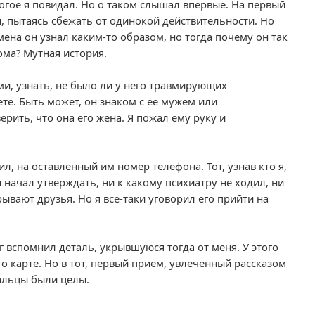
огое я повидал. Но о таком слышал впервые. На первый
, пытаясь сбежать от одинокой действительности. Но
ена он узнал каким-то образом, но тогда почему он так
кома? Мутная история.
и, узнать, не было ли у него травмирующих
ете. Быть может, он знаком с ее мужем или
ерить, что она его жена. Я пожал ему руку и
ил, на оставленный им номер телефона. Тот, узнав кто я,
 начал утверждать, ни к какому психиатру не ходил, ни
рывают друзья. Но я все-таки уговорил его прийти на
г вспомнил деталь, укрывшуюся тогда от меня. У этого
го карте. Но в тот, первый прием, увлеченный рассказом
пальцы были целы.