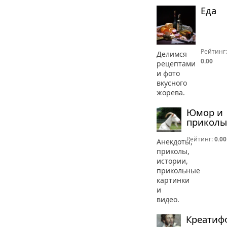
Еда
Рейтинг:
Делимся
0.00
рецептами
и фото
вкусного
жорева.
Юмор и
приколы
Рейтинг:
0.00
Анекдоты,
приколы,
истории,
прикольные
картинки
и
видео.
Креатиф