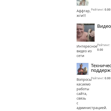
Рейтинг:
0.00
Аффтар,
жги!!!
Видео
Рейтинг:
Интересное
0.00
видео из
сети
Техниче
поддерж
Рейтинг:
0.00
Вопросы
касаемо
работы
сайта,
связь
с
администрацией.