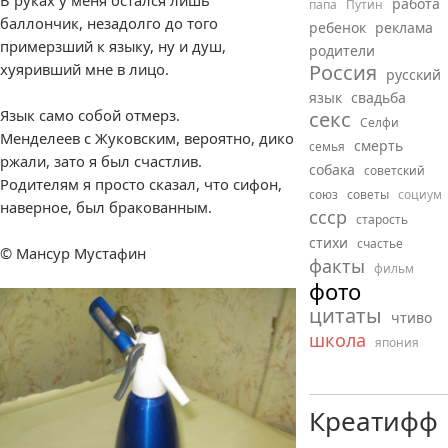
В руках у меня остался лишь
работа
папа
Путин
баллончик, незадолго до того
ребенок
реклама
примерзший к языку, ну и душ,
родители
хуяривший мне в лицо.
Россия
русский
язык
свадьба
Язык само собой отмерз.
секс
Селфи
Менделеев с Жуковским, вероятно, дико
смерть
семья
ржали, зато я был счастлив.
собака
советский
Родителям я просто сказал, что сифон,
союз
советы
социум
наверное, был бракованным.
ссср
старость
стихи
счастье
© Мансур Мустафин
факты
фильм
фото
цитаты
чтиво
школа
япония
Креатифф