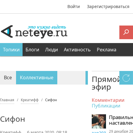
Войти
Зарегистрироваться
Топики
Блоги
Люди
Активность
Реклама
Прямой
Все
Коллективные
эфир
Персональные
Комментарии
Главная
Креатифф
Сифон
Публикации
Сифон
Правиль
наставле
29 декабря 20
Креатифф
6 марта 2020, 08:18
zaq203