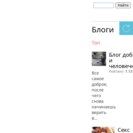
Блоги
Топ
Блог до
и
человеч
Рейтинг:
1.13
Все
самое
доброе,
после
чего
снова
начинаешь
верить
в...
Секс