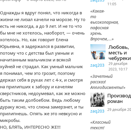
11:05
«Какая-
Однажды я вдруг понял, что никогда в
то
жизни не лизал качели на морозе. Ну то
высокопарная,
есть не никогда, а до 9 лет. И не то что
пафосная
бы мне не хотелось, наоборот, — очень
хрень.
Впрочем,...»
хотелось. Но, как говорит Елена
Юрьевна, я задержался в развитии,
Любовь,
месть и
потому что с детства был умным и
чебуреки
начитанным мальчиком и всякой
29 декабря
zaq203
хуйней не страдал. Как умный мальчик
2023, 10:17
я понимал, чем это грозит, поэтому
«Зачетный
держал себя в руках лет с 4-х, и смотря
рассказ!
на прилипших к забору и качелям
Апплодисменты!»
сверстников, недоумевал, как же можно
Произво
быть таким долбоебом. Ведь любому
роман
дураку ясно, что слюна замерзнет, и ты
29 декабря 20
zaq203
прилипнешь. Опять же это невкусно и
микробы.
«Классный
НО, БЛЯТЬ, ИНТЕРЕСНО ЖЕ!!!
текст!