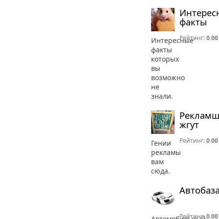
Интерес
факты
Рейтинг:
0.00
Интересные
факты
которых
вы
возможно
не
знали.
Реклам
жгут
Рейтинг:
0.00
Гении
рекламы
вам
сюда.
Автобаз
Рейтинг:
0.00
Автомобильный