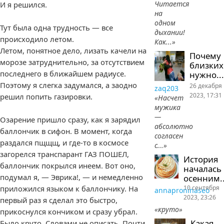
Читается
И я решился.
на
одном
Тут была одна трудность — все
дыхании!
происходило летом.
Как...»
Летом, понятное дело, лизать качели на
Почему
морозе затруднительно, за отсутствием
близких
последнего в ближайшем радиусе.
нужно...
Поэтому я слегка задумался, а заодно
26 декабря
zaq203
2023, 17:31
решил попить газировки.
«Насчет
мужика
—
Озарение пришло сразу, как я зарядил
абсолютно
баллончик в сифон. В момент, когда
согласен
раздался пщщщ, и где-то в космосе
с...»
загорелся транспарант ГАЗ ПОШЕЛ,
История
баллончик покрылся инеем. Вот оно,
началась
подумал я, — Эврика!, — и немедленно
осенним..
10 сентября
приложился языком к баллончику. На
annaproninaseo
2023, 23:26
первый раз я сделал это быстро,
«круто»
прикоснулся кончиком и сразу убрал.
Какая
Было круто. Словами не описать. Почти