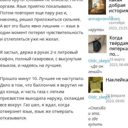
добрая
оргазм. Язык приятно покалывало.
история
Потом повторил еще пару раз и,
10
annaproninaseo
наконец, решил приложиться сильнее.
сентября
А вот это было явно лишним — язык в
2023, 23:25
«круто»
один момент потерял чувствительность
Когда
и отлепляться уже не желал.
твёрдая
пятёрка
Я застыл, держа в руках 2-х литровый
по...
сифон, полный газировки, с высунутым
16 марта
Oldc_skepti
2023, 06:49
языком, и надеясь на лучшее.
«Да он
гений!»
Прошло минут 10. Лучшее не наступало.
Наклейка
Дело в том, что баллончик я вкрутил не
до конца, и часть газа с легким
26 февраля
Oldc_skepti
присвистом выходила наружу, охлаждая
2023, 09:00
все вокруг. Газ шел, я ждал, когда
«Спасибо
отмерзнет язык, язык же отмерзать
и эта,
отказывался.
а где
купить