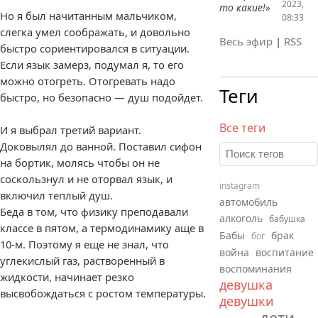
2023,
то какие!»
Но я был начитанным мальчиком,
08:33
слегка умел соображать, и довольно
Весь эфир
|
RSS
быстро сориентировался в ситуации.
Если язык замерз, подумал я, то его
можно отогреть. Отогревать надо
Теги
быстро, но безопасно — душ подойдет.
Все теги
И я выбрал третий вариант.
Доковылял до ванной. Поставил сифон
на бортик, молясь чтобы он не
соскользнул и не оторвал язык, и
instagram
включил теплый душ.
автомобиль
Беда в том, что физику преподавали
алкоголь
бабушка
классе в пятом, а термодинамику аще в
Бабы
брак
бог
10-м. Поэтому я еще не знал, что
война
воспитание
углекислый газ, растворенный в
воспоминания
жидкости, начинает резко
девушка
высвобождаться с ростом температуры.
девушки
дети