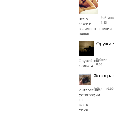
Рейтинг:
Все о
1.13
сексе и
взаимоотношении
полов
Оружие
Рейтинг:
Оружейная
0.00
комната
Фотогра
Рейтинг:
0.00
Интересные
фотографии
со
всего
мира