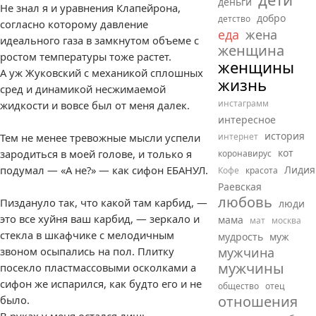
деньги
Не знал я и уравнения Клапейрона,
добро
детство
согласно которому давление
еда
жена
идеального газа в замкнутом объеме с
женщина
ростом температуры тоже растет.
женщины
А уж Жуковский с механикой сплошных
жизнь
сред и динамикой несжимаемой
инстаграмм
жидкости и вовсе был от меня далек.
интересное
история
Тем не менее тревожные мысли успели
интернет
кот
зародиться в моей голове, и только я
коронавирус
подумал — «А не?» — как сифон ЕБАНУЛ.
Лидия
Кофе
красота
Раевская
любовь
Пиздануло так, что какой там карбид, —
люди
это все хуйня ваш карбид, — зеркало и
мама
мат
москва
стекла в шкафчике с мелодичным
мудрость
муж
звоном осыпались на пол. Плитку
мужчина
мужчины
посекло пластмассовыми осколками а
сифон же испарился, как будто его и не
общество
отец
отношения
было.