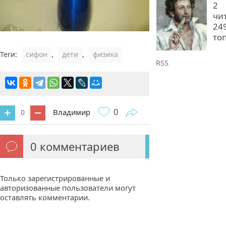
2
чи
24
то
Теги:
сифон
,
дети
,
физика
RSS
0
Владимир
0
0
комментариев
Только зарегистрированные и
авторизованные пользователи могут
оставлять комментарии.