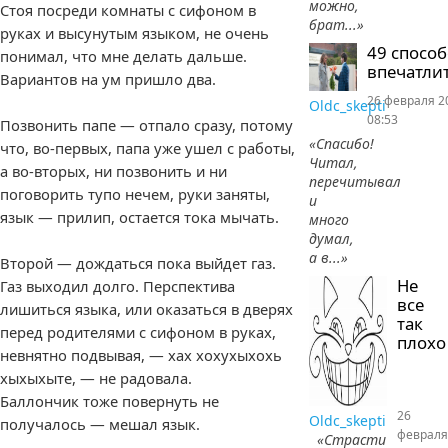
можно,
Стоя посреди комнаты с сифоном в
брат...»
руках и высунутым языком, не очень
49 спосо
понимал, что мне делать дальше.
впечатлит
Вариантов на ум пришло два.
26 февраля 2
Oldc_skepti
08:53
Позвонить папе — отпало сразу, потому
«Спасибо!
что, во-первых, папа уже ушел с работы,
Читал,
а во-вторых, ни позвонить и ни
перечитывал
поговорить тупо нечем, руки заняты,
и
язык — прилип, остается тока мычать.
много
думал,
а в...»
Второй — дождаться пока выйдет газ.
Не
Газ выходил долго. Перспектива
все
лишиться языка, или оказаться в дверях
так
перед родителями с сифоном в руках,
плохо
невнятно подвывая, — хах хохухыхохь
хыхыхыте, — не радовала.
Баллончик тоже повернуть не
26
Oldc_skepti
получалось — мешал язык.
февраля
«Страсти