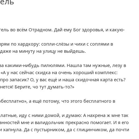
тель
ель во всём Отрадном. Дай ему Бог здоровья, и какую-
рям по хардкору: сопли-слёзы и чихи с соплями в
даже на минуту на улицу не выйдешь.
за какими-нибудь пилюлями. Нашла там нужные, лезу в
 «А у нас сейчас скидка на очень хороший комплекс:
ро запасик? О, у вас ещё и наша скидочная карта есть?
нется! Берите, чо тут думать-то?»
«бесплатно», а ещё потому, что этого бесплатного в
латные, иду с ними домой, и думаю: А нахрена ж мне так
нностей мне и валидольчик прекрасно помогает. И я его
и хапнула. Да с пустырником, да с глицинчиком, да почти