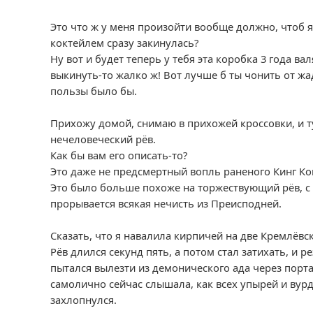
Это что ж у меня произойти вообще должно, чтоб 
коктейлем сразу закинулась?
Ну вот и будет теперь у тебя эта коробка 3 года в
выкинуть-то жалко ж! Вот лучше б ты чонить от жа
пользы было бы.
Прихожу домой, снимаю в прихожей кроссовки, и т
нечеловеческий рёв.
Как бы вам его описать-то?
Это даже не предсмертный вопль раненого Кинг Ко
Это было больше похоже на торжествующий рёв, с
прорывается всякая нечисть из Преисподней.
Сказать, что я навалила кирпичей на две Кремлёвск
Рёв длился секунд пять, а потом стал затихать, и ре
пытался вылезти из демонического ада через порта
самолично сейчас слышала, как всех упырей и вурд
захлопнулся.