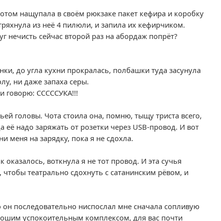
потом нащупала в своём рюкзаке пакет кефира и коробку
тряхнула из неё 4 пилюли, и запила их кефирчиком.
уг нечисть сейчас второй раз на абордаж попрёт?
енки, до угла кухни прокралась, полбашки туда засунула
лу, ни даже запаха серы.
и говорю: СССССУКА!!!
чьей головы. Чота стоила она, помню, тыщу триста всего,
да её надо заряжать от розетки через USB-провод. И вот
и меня на зарядку, пока я не сдохла.
к оказалось, воткнула я не тот провод. И эта сучья
чтобы театрально сдохнуть с сатанинским рёвом, и
то он последовательно ниспослал мне сначала сопливую
орошим успокоительным комплексом, для вас почти