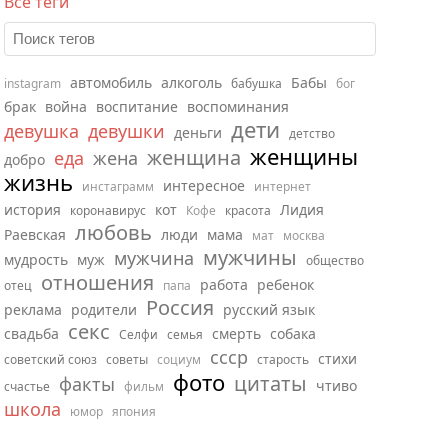
Все теги
автомобиль
алкоголь
Бабы
instagram
бабушка
бог
брак
война
воспитание
воспоминания
дети
девушка
девушки
деньги
детство
женщины
женщина
еда
жена
добро
жизнь
интересное
инстаграмм
интернет
история
кот
Лидия
коронавирус
Кофе
красота
любовь
Раевская
люди
мама
мат
москва
мужчины
мужчина
мудрость
муж
общество
отношения
работа
ребенок
отец
папа
Россия
реклама
родители
русский язык
секс
свадьба
смерть
собака
Селфи
семья
ссср
стихи
советский союз
советы
социум
старость
фото
цитаты
факты
чтиво
счастье
фильм
школа
юмор
япония