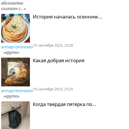
абсолютно
согласен с...»
История началась осенним...
10 сентября 2023, 23:26
annaproninaseo
«круто»
Какая добрая история
10 сентября 2023, 23:25
annaproninaseo
«круто»
Когда твёрдая пятёрка по...