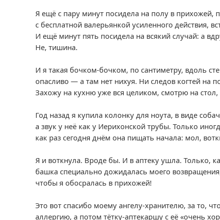
Я ещё с пару минут посидела на полу в прихожей, 
с бесплатной валерьянкой усиленного действия, вс
И ещё минут пять посидела на всякий случай: а вдр
Не, тишина.
И я такая бочком-бочком, по сантиметру, вдоль ст
опасливо — а там нет нихуя. Ни следов когтей на по
Захожу на кухню уже вся целиком, смотрю на стол, 
Год назад я купила колонку для ноута, в виде соба
а звук у неё как у Иерихонской трубы. Только иног
как раз сегодня днём она пищать начала: мол, воткн
Я и воткнула. Вроде бы. И в аптеку ушла. Только, ка
башка специально дожидалась моего возвращения, 
чтобы я обосралась в прихожей!
Это вот спасибо моему ангелу-хранителю, за то, ч
аллергию, а потом тётку-аптекаршу с её «очень х