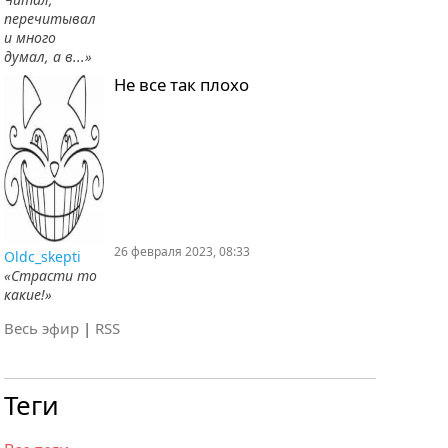
перечитывал
и много
думал, а в...»
Не все так плохо
26 февраля 2023, 08:33
Oldc_skepti
«Страсти то
какие!»
Весь эфир
|
RSS
Теги