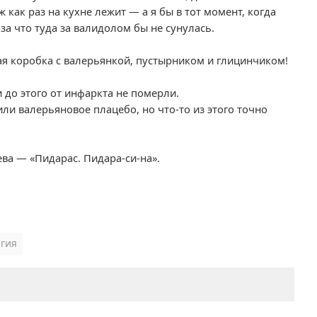
как раз на кухне лежит — а я бы в тот момент, когда
за что туда за валидолом бы не сунулась.
лая коробка с валерьянкой, пустырником и глицинчиком!
 до этого от инфаркта не померли.
или валерьяновое плацебо, но что-то из этого точно
ева — «Пидарас. Пидара-си-на».
гия