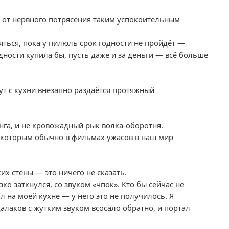
я от нервного потрясения таким успокоительным
аляться, пока у пилюль срок годности не пройдёт —
дности купила бы, пусть даже и за деньги — всё больше
ут с кухни внезапно раздаётся протяжный
нга, и не кровожадный рык волка-оборотня.
 которым обычно в фильмах ужасов в наш мир
их стены — это ничего не сказать.
зко заткнулся, со звуком «чпок». Кто бы сейчас не
л на моей кухне — у него это не получилось. Я
алаков с жутким звуком всосало обратно, и портал