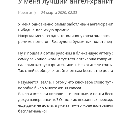
У меня лучший ангел-храни
Креатифф
24 марта 2020, 08:53
У меня однозначно самый заботливый ангел-хранит
нибудь ангельскую премию.
Накрыла меня сегодня тополинопуховая аллергия п
режиме нон-стоп. Без рулона бумажных полотенец 
Ну и пошла я с этим рулоном в ближайшую аптеку 
сумку за кошельком, и тут тётя-аптекарша говорит:
валерьянка+пустырник+глицин. Не хотите ли взять п
Так с ней вообще, считайте, он вам бесплатно доста
Разумеется, взяла. Потому что ключевое слово тут 
коробке было много: аж 90 капсул.
Взяла я все свои пилюли — и платные, и почти бесп
дохуя валерьянки-то? От всяких внезапных неожида
ещё даже не доела, а уже зачем-то жбан валерьянк
бесплатненько!