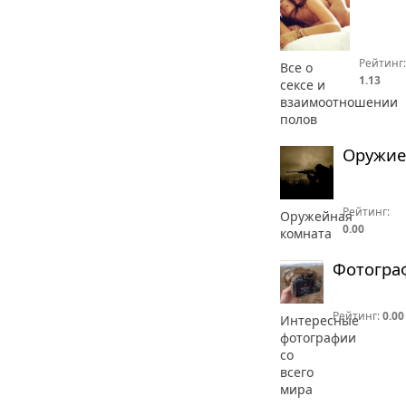
Рейтинг:
Все о
1.13
сексе и
взаимоотношении
полов
Оружие
Рейтинг:
Оружейная
0.00
комната
Фотогра
Рейтинг:
0.00
Интересные
фотографии
со
всего
мира