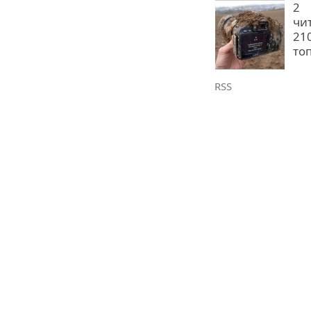
2
чи
21
то
RSS