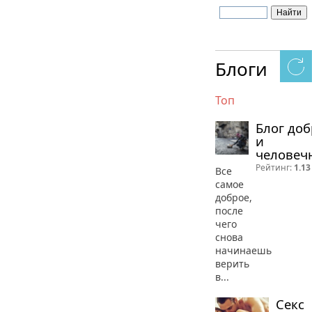
Блоги
Топ
Блог до
и
человеч
Рейтинг:
1.13
Все
самое
доброе,
после
чего
снова
начинаешь
верить
в...
Секс