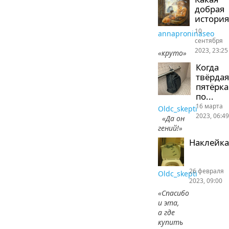
добрая
история
10
annaproninaseo
сентября
2023, 23:25
«круто»
Когда
твёрдая
пятёрка
по...
16 марта
Oldc_skepti
2023, 06:49
«Да он
гений!»
Наклейка
26 февраля
Oldc_skepti
2023, 09:00
«Спасибо
и эта,
а где
купить