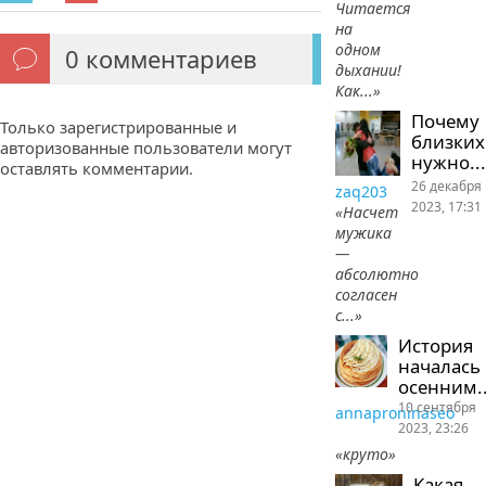
Читается
на
одном
0
комментариев
дыхании!
Как...»
Почему
Только зарегистрированные и
близких
авторизованные пользователи могут
нужно...
оставлять комментарии.
26 декабря
zaq203
2023, 17:31
«Насчет
мужика
—
абсолютно
согласен
с...»
История
началась
осенним..
10 сентября
annaproninaseo
2023, 23:26
«круто»
Какая