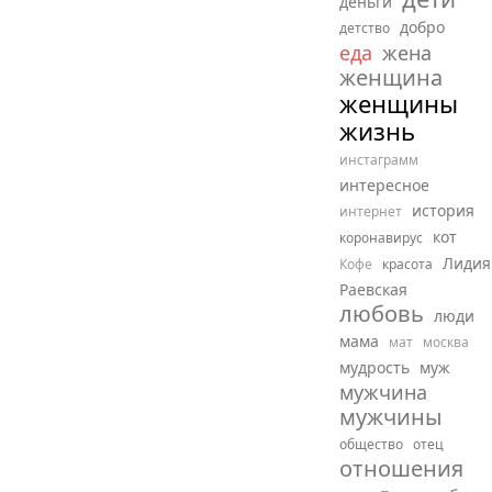
деньги
добро
детство
еда
жена
женщина
женщины
жизнь
инстаграмм
интересное
история
интернет
кот
коронавирус
Лидия
Кофе
красота
Раевская
любовь
люди
мама
мат
москва
мудрость
муж
мужчина
мужчины
общество
отец
отношения