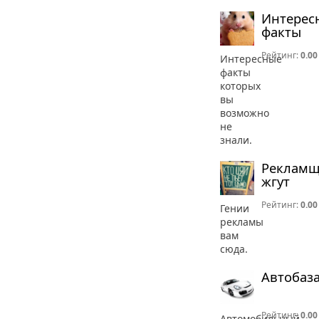
Интерес
факты
Рейтинг:
0.00
Интересные
факты
которых
вы
возможно
не
знали.
Реклам
жгут
Рейтинг:
0.00
Гении
рекламы
вам
сюда.
Автобаз
Рейтинг:
0.00
Автомобильный