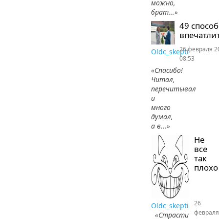
можно,
брат...»
49 спосо
впечатлит
26 февраля 2
Oldc_skepti
08:53
«Спасибо!
Читал,
перечитывал
и
много
думал,
а в...»
Не
все
так
плохо
26
Oldc_skepti
февраля
«Страсти