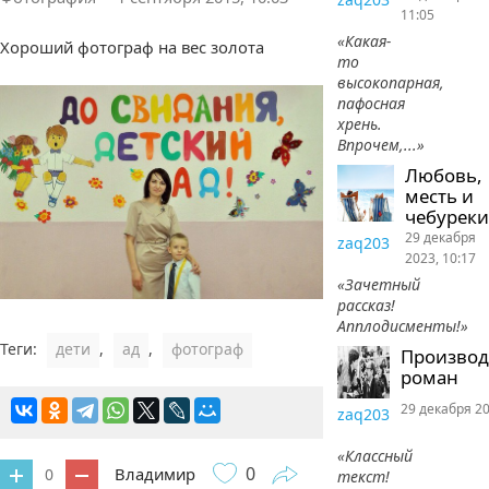
11:05
«Какая-
Хороший фотограф на вес золота
то
высокопарная,
пафосная
хрень.
Впрочем,...»
Любовь,
месть и
чебуреки
29 декабря
zaq203
2023, 10:17
«Зачетный
рассказ!
Апплодисменты!»
Теги:
дети
,
ад
,
фотограф
Произво
роман
29 декабря 20
zaq203
«Классный
0
Владимир
0
текст!