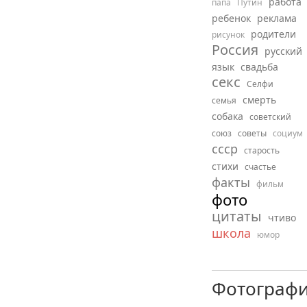
работа
папа
Путин
ребенок
реклама
родители
рисунок
Россия
русский
язык
свадьба
секс
Селфи
смерть
семья
собака
советский
союз
советы
социум
ссср
старость
стихи
счастье
факты
фильм
фото
цитаты
чтиво
школа
юмор
Фотограф