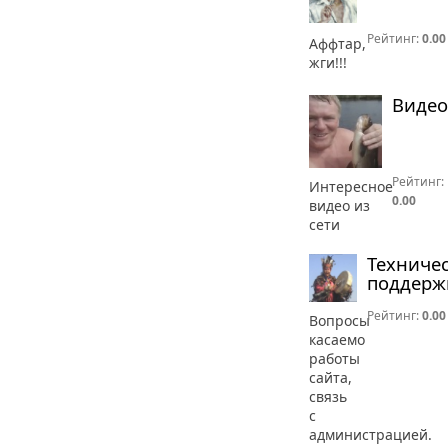
Рейтинг:
0.00
Аффтар,
жги!!!
Видео
Рейтинг:
Интересное
0.00
видео из
сети
Техниче
поддерж
Рейтинг:
0.00
Вопросы
касаемо
работы
сайта,
связь
с
администрацией.