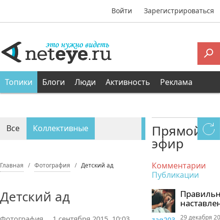
Войти
Зарегистрироваться
Топики
Блоги
Люди
Активность
Реклама
Прямой
Все
Коллективные
эфир
Персональные
Комментарии
Главная
Фотография
Детский ад
Публикации
Детский ад
Правиль
наставле
29 декабря 20
Фотография
1 сентября 2015, 10:03
zaq203