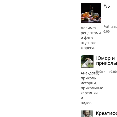
Еда
Рейтинг:
Делимся
0.00
рецептами
и фото
вкусного
жорева.
Юмор и
приколы
Рейтинг:
0.00
Анекдоты,
приколы,
истории,
прикольные
картинки
и
видео.
Креатиф