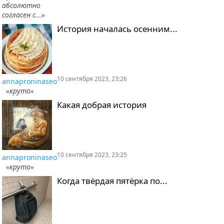
абсолютно
согласен с...»
История началась осенним...
10 сентября 2023, 23:26
annaproninaseo
«круто»
Какая добрая история
10 сентября 2023, 23:25
annaproninaseo
«круто»
Когда твёрдая пятёрка по...