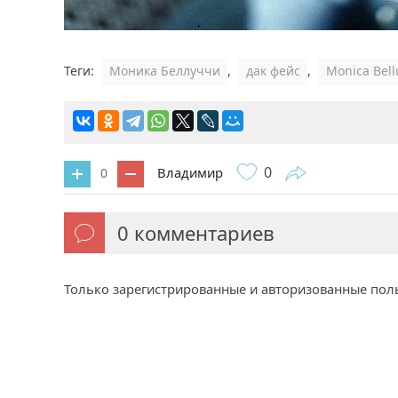
Теги:
Моника Беллуччи
,
дак фейс
,
Monica Bell
0
Владимир
0
0
комментариев
Только зарегистрированные и авторизованные пол