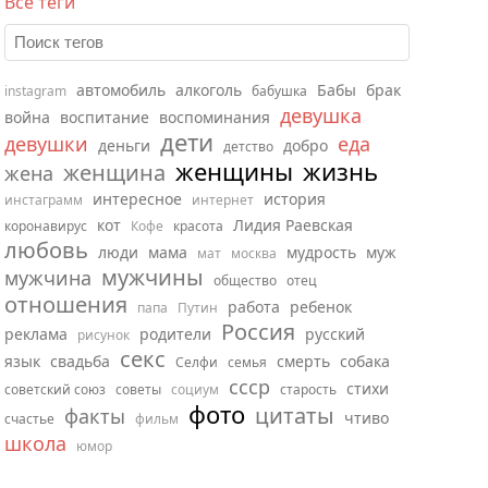
Все теги
автомобиль
алкоголь
Бабы
брак
instagram
бабушка
девушка
война
воспитание
воспоминания
дети
девушки
еда
деньги
добро
детство
женщины
жизнь
женщина
жена
интересное
история
инстаграмм
интернет
кот
Лидия Раевская
коронавирус
Кофе
красота
любовь
люди
мама
мудрость
муж
мат
москва
мужчины
мужчина
общество
отец
отношения
работа
ребенок
папа
Путин
Россия
реклама
родители
русский
рисунок
секс
язык
свадьба
смерть
собака
Селфи
семья
ссср
стихи
советский союз
советы
социум
старость
фото
цитаты
факты
чтиво
счастье
фильм
школа
юмор