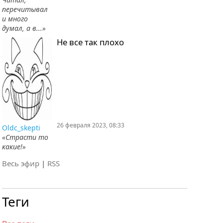
перечитывал
и много
думал, а в...»
Не все так плохо
26 февраля 2023, 08:33
Oldc_skepti
«Страсти то
какие!»
Весь эфир
|
RSS
Теги