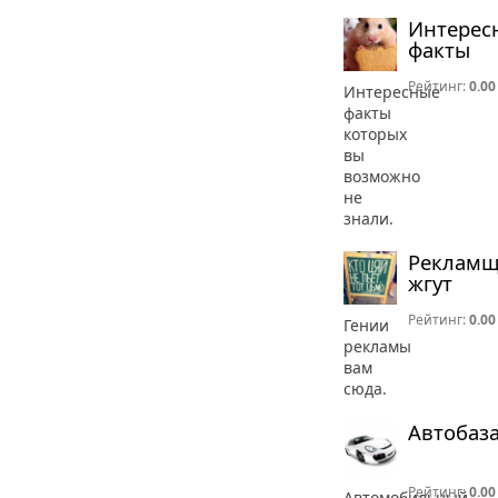
Интерес
факты
Рейтинг:
0.00
Интересные
факты
которых
вы
возможно
не
знали.
Реклам
жгут
Рейтинг:
0.00
Гении
рекламы
вам
сюда.
Автобаз
Рейтинг:
0.00
Автомобильный