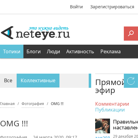
Войти
Зарегистрироваться
Топики
Блоги
Люди
Активность
Реклама
Прямой
Все
Коллективные
эфир
Персональные
Комментарии
Главная
Фотография
OMG !!!
Публикации
OMG !!!
Правиль
наставле
29 декабря 20
Фотография
24 марта 2020, 09:17
zaq203