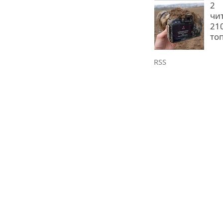
2
чи
21
то
RSS