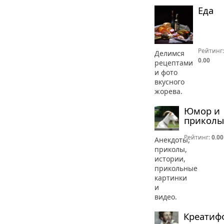
Еда
Рейтинг:
Делимся
0.00
рецептами
и фото
вкусного
жорева.
Юмор и
приколы
Рейтинг:
0.00
Анекдоты,
приколы,
истории,
прикольные
картинки
и
видео.
Креатиф