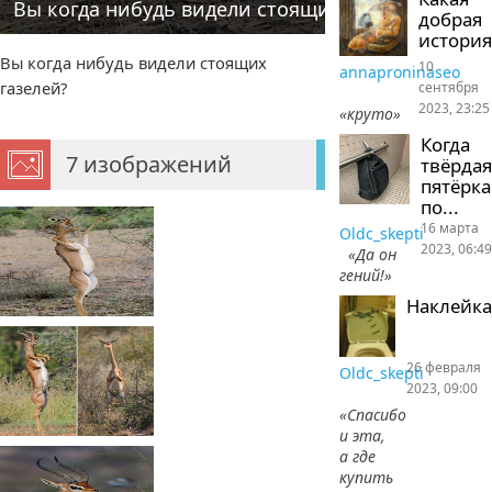
Вы когда нибудь видели стоящих газелей ?
добрая
история
Вы когда нибудь видели стоящих
10
annaproninaseo
газелей?
сентября
2023, 23:25
«круто»
Когда
7 изображений
твёрдая
пятёрка
по...
16 марта
Oldc_skepti
2023, 06:49
«Да он
гений!»
Наклейка
26 февраля
Oldc_skepti
2023, 09:00
«Спасибо
и эта,
а где
купить