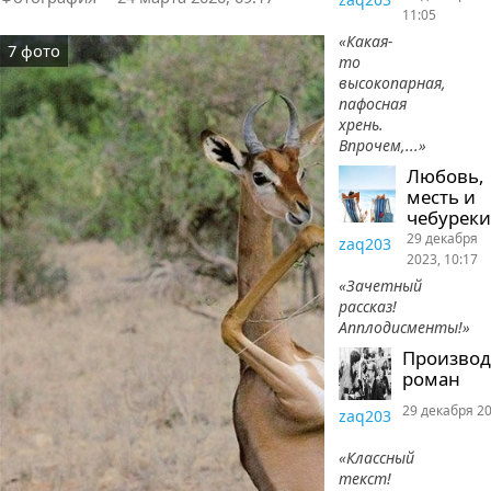
11:05
«Какая-
7 фото
то
высокопарная,
пафосная
хрень.
Впрочем,...»
Любовь,
месть и
чебуреки
29 декабря
zaq203
2023, 10:17
«Зачетный
рассказ!
Апплодисменты!»
Произво
роман
29 декабря 20
zaq203
«Классный
текст!