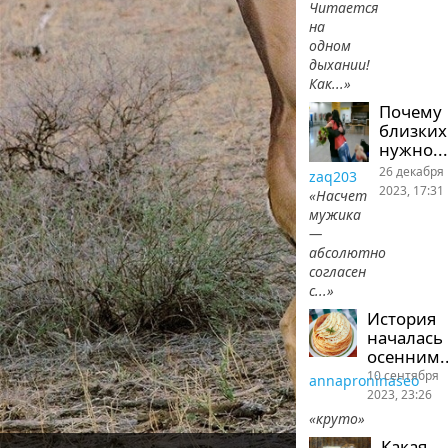
Читается
на
одном
дыхании!
Как...»
Почему
близких
нужно...
26 декабря
zaq203
2023, 17:31
«Насчет
мужика
—
абсолютно
согласен
с...»
История
началась
осенним..
10 сентября
annaproninaseo
2023, 23:26
«круто»
Какая