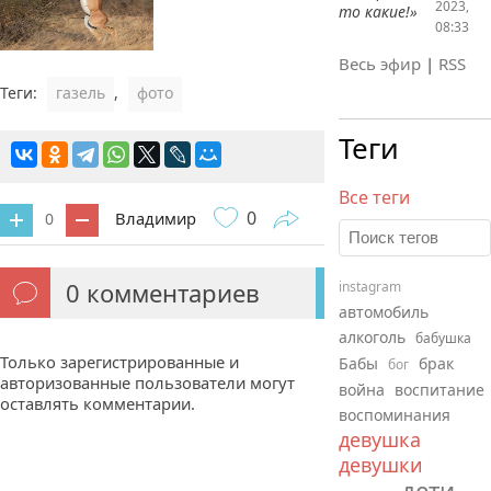
2023,
то какие!»
08:33
Весь эфир
|
RSS
Теги:
газель
,
фото
Теги
Все теги
0
Владимир
0
0
комментариев
instagram
автомобиль
алкоголь
бабушка
Только зарегистрированные и
Бабы
брак
бог
авторизованные пользователи могут
война
воспитание
оставлять комментарии.
воспоминания
девушка
девушки
дети