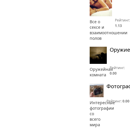
Рейтинг:
Все о
1.13
сексе и
взаимоотношении
полов
Оружие
Рейтинг:
Оружейная
0.00
комната
Фотогра
Рейтинг:
0.00
Интересные
фотографии
со
всего
мира