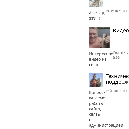
Рейтинг:
0.00
Аффтар,
жги!!!
Видео
Рейтинг:
Интересное
0.00
видео из
сети
Техниче
поддерж
Рейтинг:
0.00
Вопросы
касаемо
работы
сайта,
связь
с
администрацией.