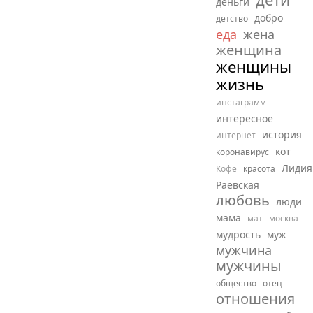
деньги
добро
детство
еда
жена
женщина
женщины
жизнь
инстаграмм
интересное
история
интернет
кот
коронавирус
Лидия
Кофе
красота
Раевская
любовь
люди
мама
мат
москва
мудрость
муж
мужчина
мужчины
общество
отец
отношения