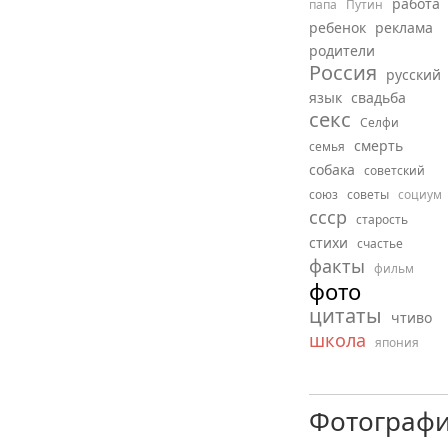
работа
папа
Путин
ребенок
реклама
родители
Россия
русский
язык
свадьба
секс
Селфи
смерть
семья
собака
советский
союз
советы
социум
ссср
старость
стихи
счастье
факты
фильм
фото
цитаты
чтиво
школа
япония
Фотограф