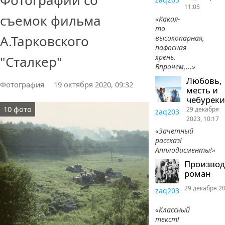
Фотографии со
11:05
съемок фильма
«Какая-
то
А.Тарковского
высокопарная,
пафосная
хрень.
"Сталкер"
Впрочем,...»
Любовь,
Фотография
19 октября 2020, 09:32
месть и
чебуреки
10 фото
29 декабря
zaq203
2023, 10:17
«Зачетный
рассказ!
Апплодисменты!»
Произво
роман
29 декабря 20
zaq203
«Классный
текст!