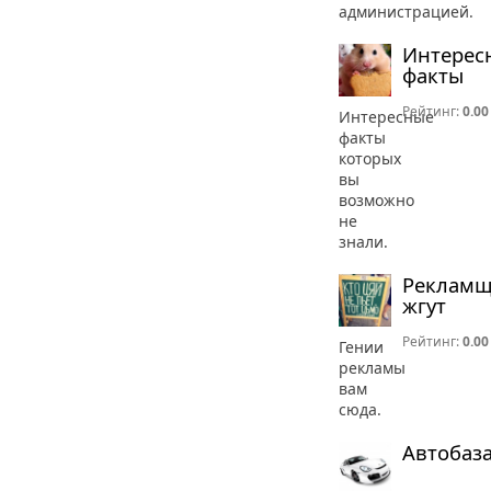
администрацией.
Интерес
факты
Рейтинг:
0.00
Интересные
факты
которых
вы
возможно
не
знали.
Реклам
жгут
Рейтинг:
0.00
Гении
рекламы
вам
сюда.
Автобаз