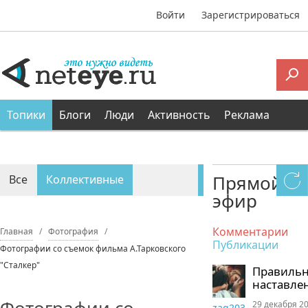
Войти
Зарегистрироваться
Топики
Блоги
Люди
Активность
Реклама
Прямой
Все
Коллективные
эфир
Персональные
Комментарии
Главная
Фотография
Публикации
Фотографии со съемок фильма А.Тарковского
"Сталкер"
Правиль
наставле
29 декабря 20
zaq203