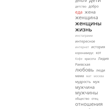
деньги
добро
детство
еда
жена
женщина
женщины
жизнь
инстаграмм
интересное
история
интернет
кот
коронавирус
Лидия
Кофе
красота
Раевская
любовь
люди
мама
мат
москва
мудрость
муж
мужчина
мужчины
общество
отец
отношения