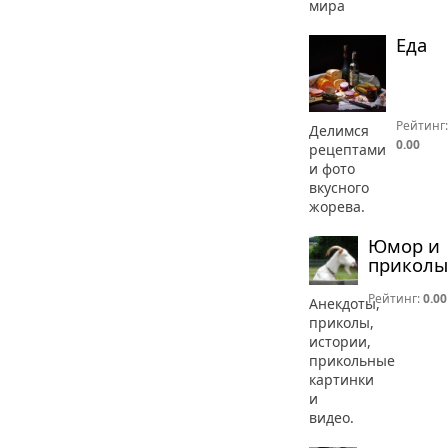
мира
Еда
Рейтинг:
Делимся
0.00
рецептами
и фото
вкусного
жорева.
Юмор и
приколы
Рейтинг:
0.00
Анекдоты,
приколы,
истории,
прикольные
картинки
и
видео.