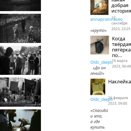
добрая
история
10
annaproninaseo
сентября
2023, 23:25
«круто»
Когда
твёрдая
пятёрка
по...
16 марта
Oldc_skepti
2023, 06:49
«Да он
гений!»
Наклейка
26 февраля
Oldc_skepti
2023, 09:00
«Спасибо
и эта,
а где
купить