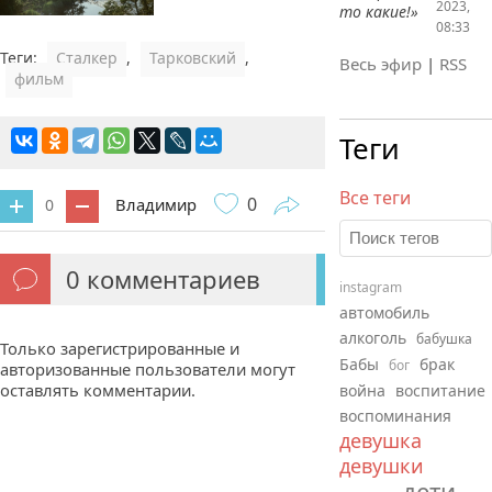
2023,
то какие!»
08:33
Теги:
Сталкер
,
Тарковский
,
Весь эфир
|
RSS
фильм
Теги
Все теги
0
Владимир
0
0
комментариев
instagram
автомобиль
алкоголь
бабушка
Только зарегистрированные и
Бабы
брак
бог
авторизованные пользователи могут
оставлять комментарии.
война
воспитание
воспоминания
девушка
девушки
дети