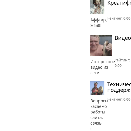
Креатиф
Рейтинг:
0.00
Аффтар,
жги!!!
Видео
Рейтинг:
Интересное
0.00
видео из
сети
Техниче
поддерж
Рейтинг:
0.00
Вопросы
касаемо
работы
сайта,
связь
с