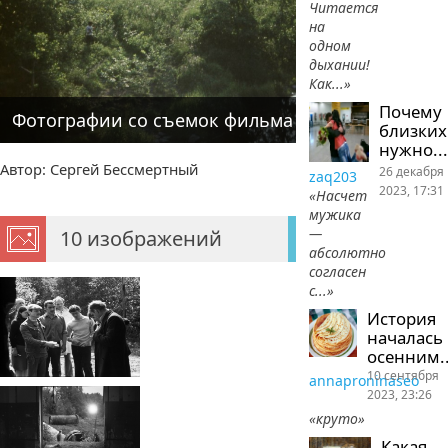
Читается
на
одном
дыхании!
Как...»
Почему
Фотографии со съемок фильма А.Тарковского "С
близких
нужно...
Автор: Сергей Бессмертный
26 декабря
zaq203
2023, 17:31
«Насчет
мужика
—
10 изображений
абсолютно
согласен
с...»
История
началась
осенним..
10 сентября
annaproninaseo
2023, 23:26
«круто»
Какая