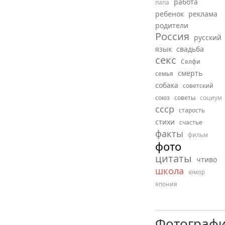
работа
папа
ребенок
реклама
родители
Россия
русский
язык
свадьба
секс
Селфи
смерть
семья
собака
советский
союз
советы
социум
ссср
старость
стихи
счастье
факты
фильм
фото
цитаты
чтиво
школа
юмор
япония
Фотограф