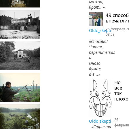
можно,
брат...»
49 спосо
впечатлит
26 февраля 2
Oldc_skepti
08:53
«Спасибо!
Читал,
перечитывал
и
много
думал,
а в...»
Не
все
так
плохо
26
Oldc_skepti
февраля
«Страсти