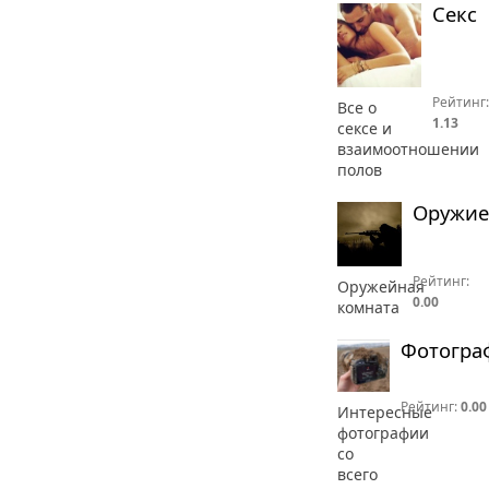
Секс
Рейтинг:
Все о
1.13
сексе и
взаимоотношении
полов
Оружие
Рейтинг:
Оружейная
0.00
комната
Фотогра
Рейтинг:
0.00
Интересные
фотографии
со
всего