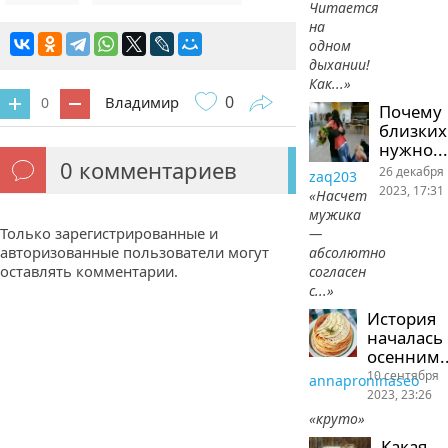
Читается
на
одном
дыхании!
Как...»
0
Владимир
0
Почему
близких
нужно...
0
комментариев
26 декабря
zaq203
2023, 17:31
«Насчет
мужика
Только зарегистрированные и
—
авторизованные пользователи могут
абсолютно
оставлять комментарии.
согласен
с...»
История
началась
осенним..
10 сентября
annaproninaseo
2023, 23:26
«круто»
Какая