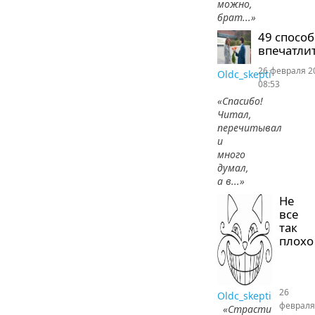
можно,
брат...»
49 спосо
впечатлит
26 февраля 2
Oldc_skepti
08:53
«Спасибо!
Читал,
перечитывал
и
много
думал,
а в...»
Не
все
так
плохо
26
Oldc_skepti
февраля
«Страсти