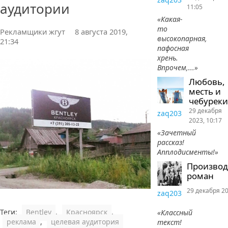
аудитории
11:05
«Какая-
то
Рекламщики жгут
8 августа 2019,
высокопарная,
21:34
пафосная
хрень.
Впрочем,...»
Любовь,
месть и
чебуреки
29 декабря
zaq203
2023, 10:17
«Зачетный
рассказ!
Апплодисменты!»
Произво
роман
29 декабря 20
zaq203
Теги:
Bentley
,
Красноярск
,
«Классный
реклама
,
целевая аудитория
текст!