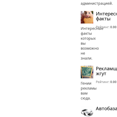
администрацией.
Интерес
факты
Рейтинг:
0.00
Интересные
факты
которых
вы
возможно
не
знали.
Реклам
жгут
Рейтинг:
0.00
Гении
рекламы
вам
сюда.
Автобаз