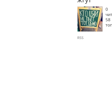
0
чи
58
то
RSS