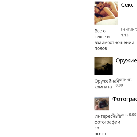
Секс
Рейтинг:
Все о
1.13
сексе и
взаимоотношении
полов
Оружие
Рейтинг:
Оружейная
0.00
комната
Фотогра
Рейтинг:
0.00
Интересные
фотографии
со
всего