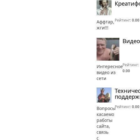
Креатиф
Рейтинг:
0.00
Аффтар,
жги!!!
Видео
Рейтинг:
Интересное
0.00
видео из
сети
Техниче
поддерж
Рейтинг:
0.00
Вопросы
касаемо
работы
сайта,
связь
с