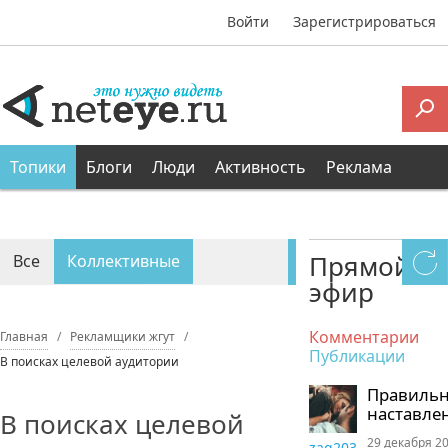
Войти
Зарегистрироваться
Топики
Блоги
Люди
Активность
Реклама
Прямой
Все
Коллективные
эфир
Персональные
Комментарии
Главная
Рекламщики жгут
Публикации
В поисках целевой аудитории
Правиль
наставле
В поисках целевой
29 декабря 20
zaq203