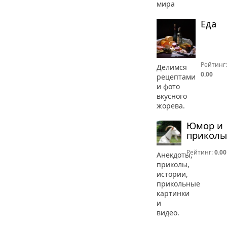
мира
Еда
Рейтинг:
Делимся
0.00
рецептами
и фото
вкусного
жорева.
Юмор и
приколы
Рейтинг:
0.00
Анекдоты,
приколы,
истории,
прикольные
картинки
и
видео.