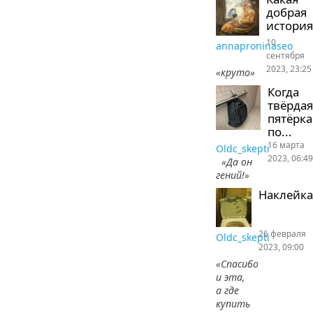
добрая
история
10
annaproninaseo
сентября
2023, 23:25
«круто»
Когда
твёрдая
пятёрка
по...
16 марта
Oldc_skepti
2023, 06:49
«Да он
гений!»
Наклейка
26 февраля
Oldc_skepti
2023, 09:00
«Спасибо
и эта,
а где
купить