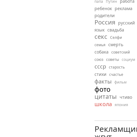
работа
папа
Путин
ребенок
реклама
родители
Россия
русский
язык
свадьба
секс
Селфи
смерть
семья
собака
советский
союз
советы
социум
ссср
старость
стихи
счастье
факты
фильм
фото
цитаты
чтиво
школа
япония
Рекламщи
жгут