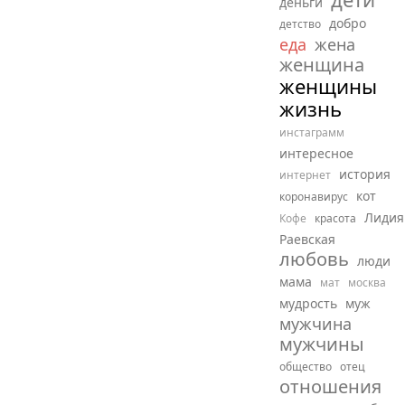
деньги
добро
детство
еда
жена
женщина
женщины
жизнь
инстаграмм
интересное
история
интернет
кот
коронавирус
Лидия
Кофе
красота
Раевская
любовь
люди
мама
мат
москва
мудрость
муж
мужчина
мужчины
общество
отец
отношения