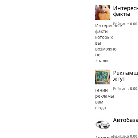
Интерес
факты
Рейтинг:
0.00
Интересные
факты
которых
вы
возможно
не
знали.
Реклам
жгут
Рейтинг:
0.00
Гении
рекламы
вам
сюда.
Автобаз
Рейтинг:
0.00
Автомобильный