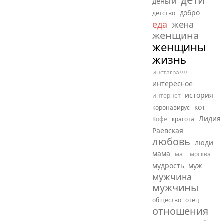
деньги
добро
детство
еда
жена
женщина
женщины
жизнь
инстаграмм
интересное
история
интернет
кот
коронавирус
Лидия
Кофе
красота
Раевская
любовь
люди
мама
мат
москва
мудрость
муж
мужчина
мужчины
общество
отец
отношения