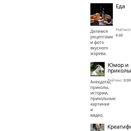
Еда
Рейтинг:
Делимся
0.00
рецептами
и фото
вкусного
жорева.
Юмор и
приколы
Рейтинг:
0.00
Анекдоты,
приколы,
истории,
прикольные
картинки
и
видео.
Креатиф