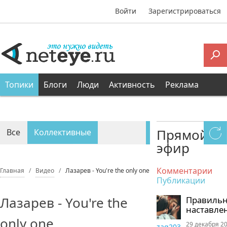
Войти
Зарегистрироваться
Топики
Блоги
Люди
Активность
Реклама
Прямой
Все
Коллективные
эфир
Персональные
Комментарии
Главная
Видео
Лазарев - You're the only one
Публикации
Лазарев - You're the
Правиль
наставле
only one
29 декабря 20
zaq203