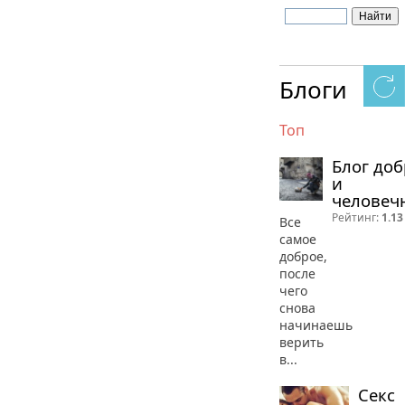
Блоги
Топ
Блог до
и
человеч
Рейтинг:
1.13
Все
самое
доброе,
после
чего
снова
начинаешь
верить
в...
Секс