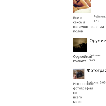
Рейтинг:
Все о
1.13
сексе и
взаимоотношении
полов
Оружие
Рейтинг:
Оружейная
0.00
комната
Фотогра
Рейтинг:
0.00
Интересные
фотографии
со
всего
мира