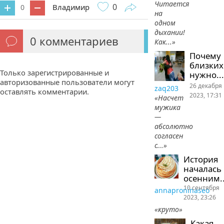
Читается
0
Владимир
0
на
одном
дыхании!
0
комментариев
Как...»
Почему
близких
Только зарегистрированные и
нужно...
авторизованные пользователи могут
26 декабря
zaq203
оставлять комментарии.
2023, 17:31
«Насчет
мужика
—
абсолютно
согласен
с...»
История
началась
осенним..
10 сентября
annaproninaseo
2023, 23:26
«круто»
Какая