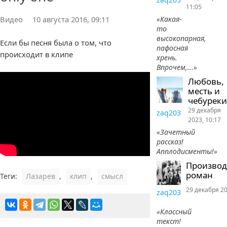
11:05
Видео
10 августа 2016, 09:11
«Какая-
то
высокопарная,
Если бы песня была о том, что
пафосная
происходит в клипе
хрень.
Впрочем,...»
Любовь,
месть и
чебуреки
29 декабря
zaq203
2023, 10:17
«Зачетный
рассказ!
Апплодисменты!»
Произво
роман
Теги:
Лазарев
,
клип
,
смысл
29 декабря 20
zaq203
«Классный
текст!