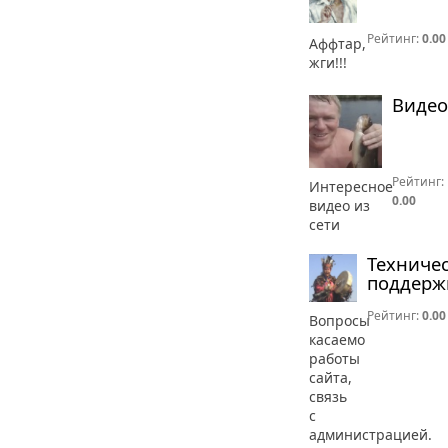
Рейтинг:
0.00
Аффтар,
жги!!!
Видео
Рейтинг:
Интересное
0.00
видео из
сети
Техниче
поддерж
Рейтинг:
0.00
Вопросы
касаемо
работы
сайта,
связь
с
администрацией.