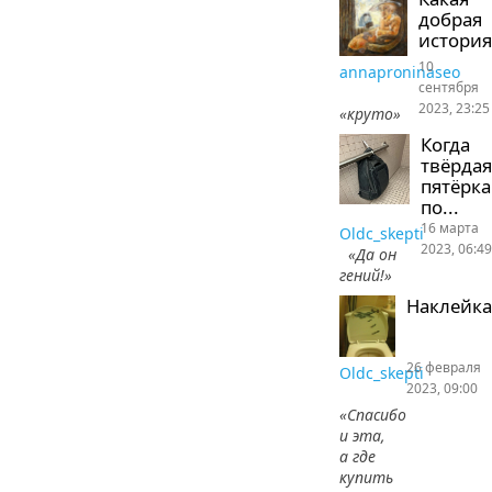
добрая
история
10
annaproninaseo
сентября
2023, 23:25
«круто»
Когда
твёрдая
пятёрка
по...
16 марта
Oldc_skepti
2023, 06:49
«Да он
гений!»
Наклейка
26 февраля
Oldc_skepti
2023, 09:00
«Спасибо
и эта,
а где
купить