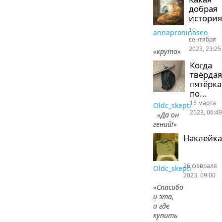
добрая
история
10
annaproninaseo
сентября
2023, 23:25
«круто»
Когда
твёрдая
пятёрка
по...
16 марта
Oldc_skepti
2023, 06:49
«Да он
гений!»
Наклейка
26 февраля
Oldc_skepti
2023, 09:00
«Спасибо
и эта,
а где
купить