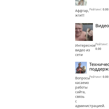
Рейтинг:
0.00
Аффтар,
жги!!!
Видео
Рейтинг:
Интересное
0.00
видео из
сети
Техниче
поддерж
Рейтинг:
0.00
Вопросы
касаемо
работы
сайта,
связь
с
администрацией.