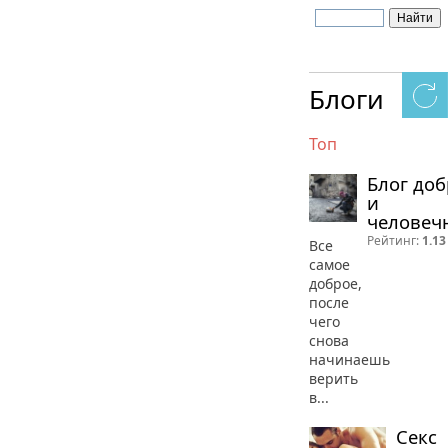
Блоги
Топ
Блог до
и
человеч
Рейтинг:
1.13
Все
самое
доброе,
после
чего
снова
начинаешь
верить
в...
Секс