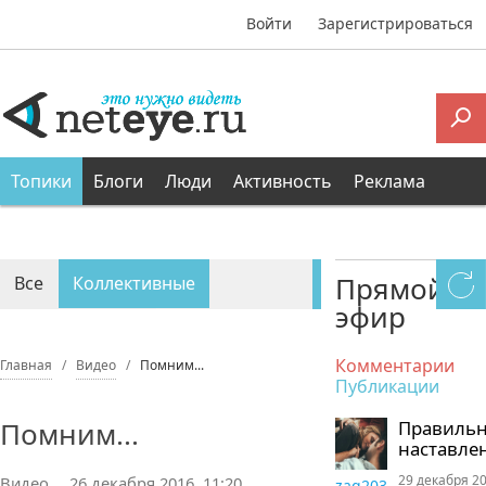
Войти
Зарегистрироваться
Топики
Блоги
Люди
Активность
Реклама
Прямой
Все
Коллективные
эфир
Персональные
Комментарии
Главная
Видео
Помним...
Публикации
Помним...
Правиль
наставле
29 декабря 20
Видео
26 декабря 2016, 11:20
zaq203