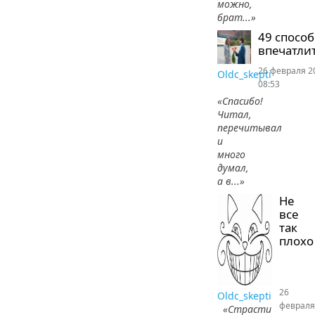
можно,
брат...»
49 спосо
впечатлит
26 февраля 2
Oldc_skepti
08:53
«Спасибо!
Читал,
перечитывал
и
много
думал,
а в...»
Не
все
так
плохо
26
Oldc_skepti
февраля
«Страсти