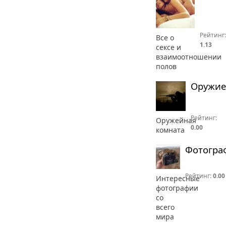
Рейтинг:
Все о
1.13
сексе и
взаимоотношении
полов
Оружие
Рейтинг:
Оружейная
0.00
комната
Фотогра
Рейтинг:
0.00
Интересные
фотографии
со
всего
мира