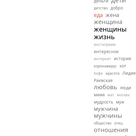
деньги
добро
детство
еда
жена
женщина
женщины
жизнь
инстаграмм
интересное
история
интернет
кот
коронавирус
Лидия
Кофе
красота
Раевская
любовь
люди
мама
мат
москва
мудрость
муж
мужчина
мужчины
общество
отец
отношения