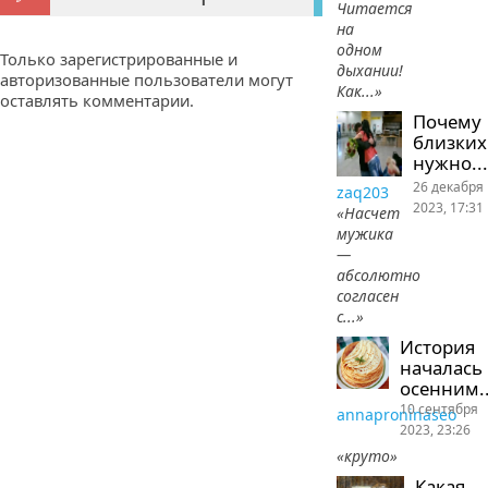
Читается
на
одном
Только зарегистрированные и
дыхании!
авторизованные пользователи могут
Как...»
оставлять комментарии.
Почему
близких
нужно...
26 декабря
zaq203
2023, 17:31
«Насчет
мужика
—
абсолютно
согласен
с...»
История
началась
осенним..
10 сентября
annaproninaseo
2023, 23:26
«круто»
Какая