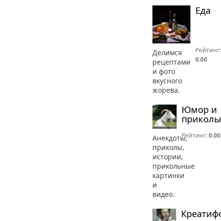
Еда
Рейтинг:
Делимся
0.00
рецептами
и фото
вкусного
жорева.
Юмор и
приколы
Рейтинг:
0.00
Анекдоты,
приколы,
истории,
прикольные
картинки
и
видео.
Креатиф