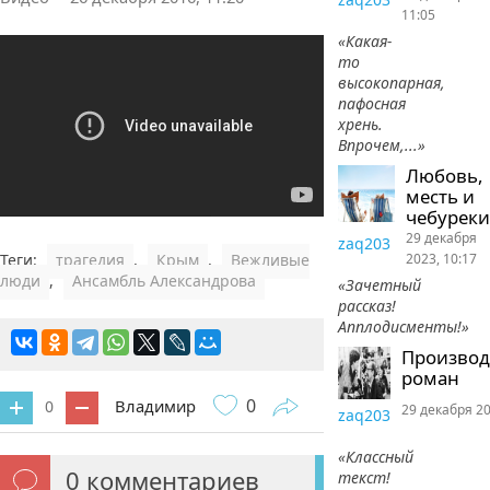
11:05
«Какая-
то
высокопарная,
пафосная
хрень.
Впрочем,...»
Любовь,
месть и
чебуреки
29 декабря
zaq203
2023, 10:17
Теги:
трагедия
,
Крым
,
Вежливые
люди
,
Ансамбль Александрова
«Зачетный
рассказ!
Апплодисменты!»
Произво
роман
0
Владимир
0
29 декабря 20
zaq203
«Классный
0
комментариев
текст!