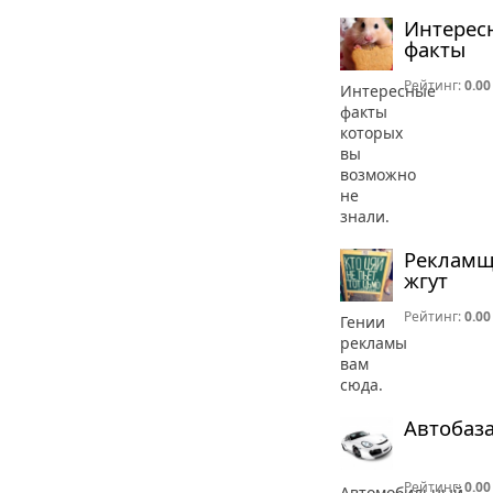
Интерес
факты
Рейтинг:
0.00
Интересные
факты
которых
вы
возможно
не
знали.
Реклам
жгут
Рейтинг:
0.00
Гении
рекламы
вам
сюда.
Автобаз
Рейтинг:
0.00
Автомобильный