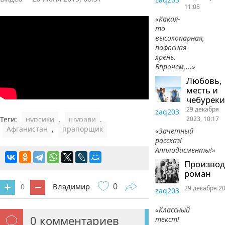
11:05
«Какая-
то
высокопарная,
пафосная
хрень.
Впрочем,...»
Любовь,
месть и
чебуреки
29 декабря
zaq203
2023, 10:17
Теги:
нурсики
,
шурави
,
Афганистан
,
прапорщик
«Зачетный
рассказ!
Апплодисменты!»
Произво
роман
0
Владимир
0
29 декабря 20
zaq203
«Классный
0
комментариев
текст!