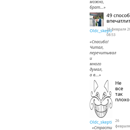
можно,
брат...»
49 спосо
впечатлит
26 февраля 2
Oldc_skepti
08:53
«Спасибо!
Читал,
перечитывал
и
много
думал,
а в...»
Не
все
так
плохо
26
Oldc_skepti
февраля
«Страсти