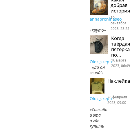
добрая
история
10
annaproninaseo
сентября
2023, 23:25
«круто»
Когда
твёрдая
пятёрка
по...
16 марта
Oldc_skepti
2023, 06:49
«Да он
гений!»
Наклейка
26 февраля
Oldc_skepti
2023, 09:00
«Спасибо
и эта,
а где
купить