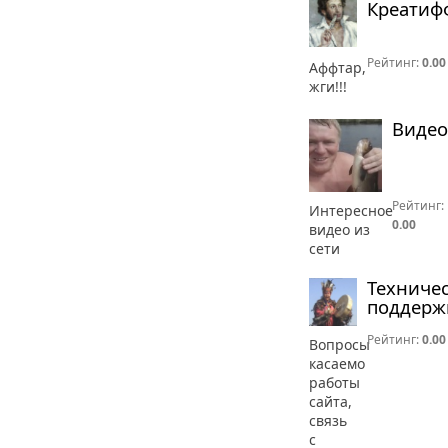
Креатиф
Рейтинг:
0.00
Аффтар,
жги!!!
Видео
Рейтинг:
Интересное
0.00
видео из
сети
Техниче
поддерж
Рейтинг:
0.00
Вопросы
касаемо
работы
сайта,
связь
с