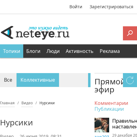
Войти
Зарегистрироваться
Топики
Блоги
Люди
Активность
Реклама
Прямой
Все
Коллективные
эфир
Персональные
Комментарии
Главная
Видео
Нурсики
Публикации
Нурсики
Правиль
наставле
29 декабря 20
Видео
26 июня 2019, 08:31
zaq203