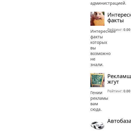
администрацией.
Интерес
факты
Рейтинг:
0.00
Интересные
факты
которых
вы
возможно
не
знали.
Реклам
жгут
Рейтинг:
0.00
Гении
рекламы
вам
сюда.
Автобаз