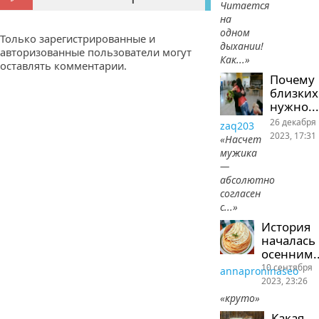
Читается
на
одном
Только зарегистрированные и
дыхании!
авторизованные пользователи могут
Как...»
оставлять комментарии.
Почему
близких
нужно...
26 декабря
zaq203
2023, 17:31
«Насчет
мужика
—
абсолютно
согласен
с...»
История
началась
осенним..
10 сентября
annaproninaseo
2023, 23:26
«круто»
Какая