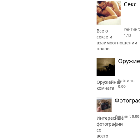
Секс
Рейтинг:
Все о
1.13
сексе и
взаимоотношении
полов
Оружие
Рейтинг:
Оружейная
0.00
комната
Фотогра
Рейтинг:
0.00
Интересные
фотографии
со
всего