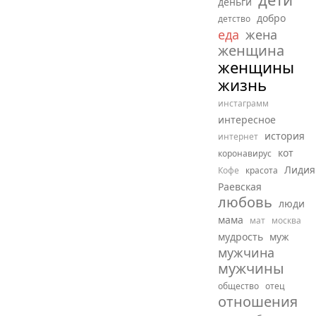
деньги
добро
детство
еда
жена
женщина
женщины
жизнь
инстаграмм
интересное
история
интернет
кот
коронавирус
Лидия
Кофе
красота
Раевская
любовь
люди
мама
мат
москва
мудрость
муж
мужчина
мужчины
общество
отец
отношения