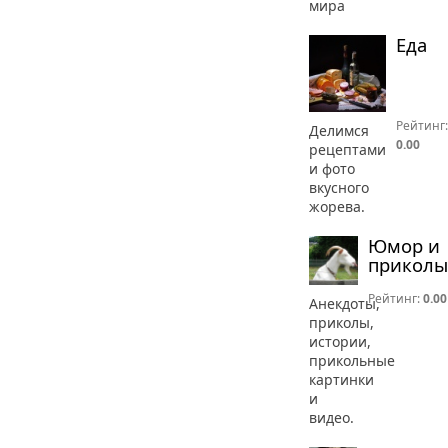
мира
Еда
Рейтинг:
Делимся
0.00
рецептами
и фото
вкусного
жорева.
Юмор и
приколы
Рейтинг:
0.00
Анекдоты,
приколы,
истории,
прикольные
картинки
и
видео.