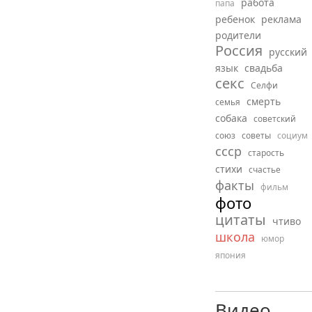
работа
папа
ребенок
реклама
родители
Россия
русский
язык
свадьба
секс
Селфи
смерть
семья
собака
советский
союз
советы
социум
ссср
старость
стихи
счастье
факты
фильм
фото
цитаты
чтиво
школа
юмор
япония
Видео