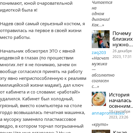
Читается
понимают, юной очаровательной
на
идиоткой была я!
одном
дыхании!
Надев свой самый серьезный костюм, я
Как...»
отправилась на первое в своей жизни
Почему
место работы.
близких
нужно...
Начальник обсмотрел ЭТО с явной
26 декабря
zaq203
2023, 17:31
издевкой в глазах (по прошествии
«Насчет
мужика
многих лет я не понимаю, зачем он
—
вообще согласился принять на работу
абсолютно
эту явно неприспособленную к реалиям
согласен
милицейской жизни мадам!), дал ключ
с...»
от кабинета и со словами: «работай!»
История
удалился. Кабинет был холодный,
началась
осенним..
грязный, вместо компьютера на столе
10 сентября
гордо возвышалась печатная машинка,
annaproninaseo
2023, 23:26
а мусорку заменяло пластмассовое
«круто»
ведро, в котором торчал погрызанный
Какая
веник.Что мне оставалось? Ну не