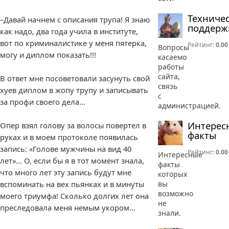
Техниче
–Давай начнем с описания трупа! Я знаю
поддерж
как надо, два года учила в институте,
вот по криминалистике у меня пятерка,
Рейтинг:
0.00
Вопросы
могу и диплом показать!!!
касаемо
работы
сайта,
В ответ мне посоветовали засунуть свой
связь
хуев диплом в жопу трупу и записывать
с
за профи своего дела…
администрацией.
Интерес
Опер взял голову за волосы повертел в
факты
руках и в моем протоколе появилась
запись: «Голове мужчины на вид 40
Рейтинг:
0.00
Интересные
лет»… О, если бы я в тот момент знала,
факты
что много лет эту запись будут мне
которых
вы
вспоминать на вех пьянках и в минуты
возможно
моего триумфа! Сколько долгих лет она
не
преследовала меня немым укором…
знали.