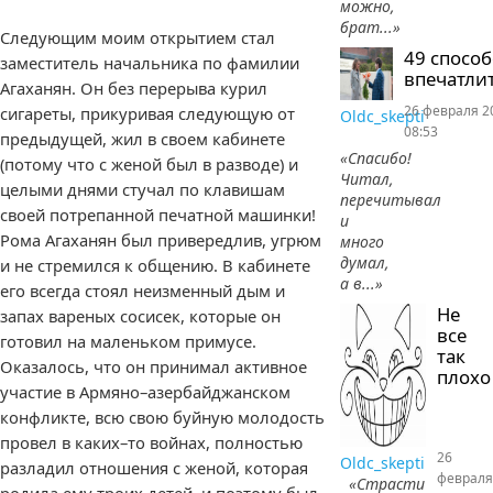
можно,
брат...»
Следующим моим открытием стал
49 спосо
заместитель начальника по фамилии
впечатлит
Агаханян. Он без перерыва курил
26 февраля 2
сигареты, прикуривая следующую от
Oldc_skepti
08:53
предыдущей, жил в своем кабинете
«Спасибо!
(потому что с женой был в разводе) и
Читал,
целыми днями стучал по клавишам
перечитывал
своей потрепанной печатной машинки!
и
Рома Агаханян был привередлив, угрюм
много
думал,
и не стремился к общению. В кабинете
а в...»
его всегда стоял неизменный дым и
Не
запах вареных сосисек, которые он
все
готовил на маленьком примусе.
так
Оказалось, что он принимал активное
плохо
участие в Армяно–азербайджанском
конфликте, всю свою буйную молодость
провел в каких–то войнах, полностью
26
Oldc_skepti
разладил отношения с женой, которая
февраля
«Страсти