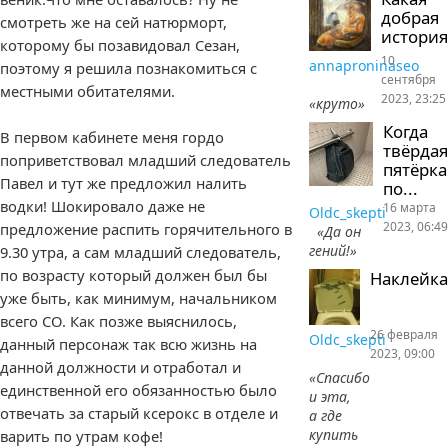
добрая
смотреть же на сей натюрморт,
история
которому бы позавидовал Сезан,
10
annaproninaseo
поэтому я решила познакомиться с
сентября
местными обитателями.
2023, 23:25
«круто»
Когда
В первом кабинете меня гордо
твёрдая
поприветствовал младший следователь
пятёрка
Павел и тут же предложил налить
по...
водки! Шокировало даже не
16 марта
Oldc_skepti
2023, 06:49
предложение распить горячительного в
«Да он
гений!»
9.30 утра, а сам младший следователь,
по возрасту который должен был бы
Наклейка
уже быть, как минимум, начальником
всего СО. Как позже выяснилось,
26 февраля
Oldc_skepti
данный персонаж так всю жизнь на
2023, 09:00
данной должности и отработал и
«Спасибо
единственной его обязанностью было
и эта,
отвечать за старый ксерокс в отделе и
а где
купить
варить по утрам кофе!