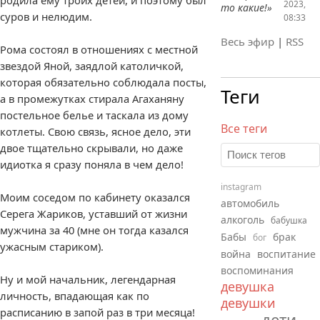
родила ему троих детей, и поэтому был
2023,
то какие!»
суров и нелюдим.
08:33
Весь эфир
|
RSS
Рома состоял в отношениях с местной
звездой Яной, заядлой католичкой,
которая обязательно соблюдала посты,
Теги
а в промежутках стирала Агаханяну
постельное белье и таскала из дому
Все теги
котлеты. Свою связь, ясное дело, эти
двое тщательно скрывали, но даже
идиотка я сразу поняла в чем дело!
instagram
Моим соседом по кабинету оказался
автомобиль
Серега Жариков, уставший от жизни
алкоголь
бабушка
мужчина за 40 (мне он тогда казался
Бабы
брак
бог
ужасным стариком).
война
воспитание
воспоминания
Ну и мой начальник, легендарная
девушка
личность, впадающая как по
девушки
расписанию в запой раз в три месяца!
дети