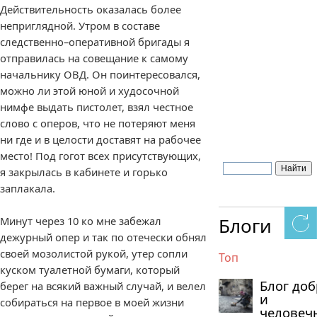
Действительность оказалась более
неприглядной. Утром в составе
следственно–оперативной бригады я
отправилась на совещание к самому
начальнику ОВД. Он поинтересовался,
можно ли этой юной и худосочной
нимфе выдать пистолет, взял честное
слово с оперов, что не потеряют меня
ни где и в целости доставят на рабочее
место! Под гогот всех присутствующих,
я закрылась в кабинете и горько
заплакала.
Блоги
Минут через 10 ко мне забежал
дежурный опер и так по отечески обнял
своей мозолистой рукой, утер сопли
Топ
куском туалетной бумаги, который
Блог до
берег на всякий важный случай, и велел
и
собираться на первое в моей жизни
человеч