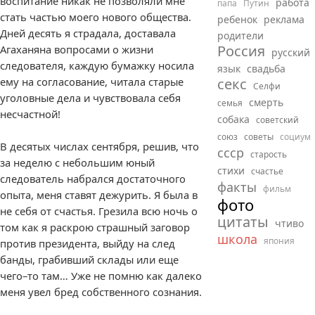
воспитание никак не позволяли мне
работа
папа
Путин
стать частью моего нового общества.
ребенок
реклама
Дней десять я страдала, доставала
родители
Россия
Агаханяна вопросами о жизни
русский
следователя, каждую бумажку носила
язык
свадьба
ему на согласование, читала старые
секс
Селфи
уголовные дела и чувствовала себя
смерть
семья
несчастной!
собака
советский
союз
советы
социум
В десятых числах сентября, решив, что
ссср
старость
за неделю с небольшим юный
стихи
счастье
следователь набрался достаточного
факты
фильм
опыта, меня ставят дежурить. Я была в
фото
не себя от счастья. Грезила всю ночь о
цитаты
чтиво
том как я раскрою страшный заговор
школа
япония
против президента, выйду на след
банды, грабивший склады или еще
чего–то там… Уже не помню как далеко
меня увел бред собственного сознания.