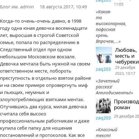
11:05
Блог им. admin
18 августа 2017, 10:49
«Какая-
то
Когда–то очень–очень давно, в 1998
высокопарная,
году одна юная девочка восемнадцати
пафосная
лет, выросшая в строгой Советской
хрень.
Впрочем,...»
семье, попала по распределению в
Следственный отдел при одном
Любовь,
месть и
небольшом Московском вокзале.
чебуреки
Девочка мечтала быть нужной на своем
29 декабря
zaq203
ответственном месте, побороть
2023, 10:17
преступность в отдельно взятом районе
«Зачетный
и на своем примере опровергнуть миф
рассказ!
и пьющих, неумных и
Апплодисменты!»
злоупотребляющих взятками ментах.
Произво
Отучившись два курса, милая девочка
роман
считала себя высоко
29 декабря 20
zaq203
профессиональным работникам и даже
купила себе папку для ношения
«Классный
постановлений и протоколов. Как все
текст!