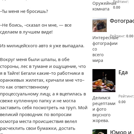
Рейтинг:
Оружейная
0.00
комната
–Ты меня не бросишь?
Фотогра
–Не боись, –сказал он мне, — все
сделаем в лучшем виде!
Рейтинг:
0.00
Интересные
фотографии
Из милицейского авто я уже выпадала.
со
всего
Вокруг меня были шпалы, в обе
мира
стороны, лес в тумане и ощущение, что
Еда
я в Тайге! Бегали какие–то работники в
оранжевых жилетах, кричали мне что–
то как ответственному
процессуальному лицу, а я вцепилась в
Рейтинг:
Делимся
свеже купленную папку и не могла
0.00
рецептами
заставить себя посмотреть на труп. Мой
и фото
великий проводник по вопросам
вкусного
жорева.
осмотра места происшествия велел
расчехлить свои бумажки, достать
Юмор и