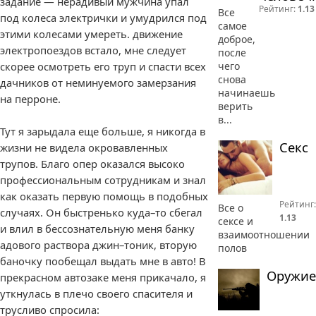
задание — нерадивый мужчина упал
Рейтинг:
1.13
Все
под колеса электрички и умудрился под
самое
этими колесами умереть. движение
доброе,
электропоездов встало, мне следует
после
скорее осмотреть его труп и спасти всех
чего
снова
дачников от неминуемого замерзания
начинаешь
на перроне.
верить
в...
Тут я зарыдала еще больше, я никогда в
Секс
жизни не видела окровавленных
трупов. Благо опер оказался высоко
профессиональным сотрудникам и знал
как оказать первую помощь в подобных
Рейтинг:
Все о
случаях. Он быстренько куда–то сбегал
1.13
сексе и
и влил в бессознательную меня банку
взаимоотношении
адового раствора джин–тоник, вторую
полов
баночку пообещал выдать мне в авто! В
Оружие
прекрасном автозаке меня прикачало, я
уткнулась в плечо своего спасителя и
трусливо спросила: