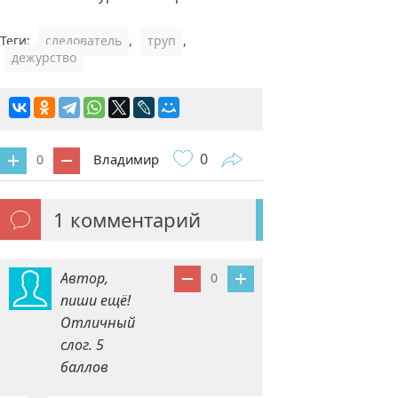
Теги:
следователь
,
труп
,
дежурство
0
Владимир
0
1
комментарий
Автор,
0
пиши ещё!
Отличный
слог. 5
баллов