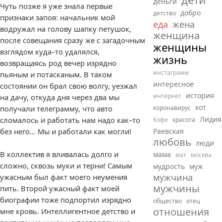
деньги
Чуть позже я уже знала первые
добро
детство
признаки запоя: начальник мой
еда
жена
водружал на голову шапку петушок,
женщина
после совещания сразу же с загадочным
женщины
взглядом куда–то удалялся,
жизнь
возвращаясь род вечер изрядно
инстаграмм
пьяным и потасканым. В таком
интересное
состоянии он брал свою волгу, уезжал
история
интернет
на дачу, откуда дня через два мы
кот
получали телеграмму, что авто
коронавирус
Лидия
сломалось и работать нам надо как–то
Кофе
красота
без него… Мы и работали как могли!
Раевская
любовь
люди
В коллектив я вливалась долго и
мама
мат
москва
сложно, сквозь муки и терни! Самым
мудрость
муж
мужчина
ужасным был факт моего неумения
мужчины
пить. Второй ужасный факт моей
биографии тоже подпортил изрядно
общество
отец
отношения
мне кровь. Интеллигентное детство и