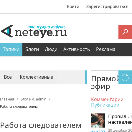
Войти
Зарегистрироваться
Топики
Блоги
Люди
Активность
Реклама
Прямой
Все
Коллективные
эфир
Персональные
Комментарии
Главная
Блог им. admin
Публикации
Работа следователем
Правиль
наставле
Работа следователем
29 декабря 20
zaq203