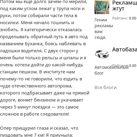
Потом мы еще долго зачем–то мерили,
Реклам
жгут
под каким углом лежат у трупа ноги и
руки, потом собирали части тела в
Рейтинг:
0.00
Гении
носилки. Меня начало тошнить и
рекламы
знобить. Я категорически отказалась
вам
проделывать обратный путь в авто под
сюда.
названием Буханка, боясь наблевать в
Автобаз
ладошки водителя. С двух сторон у
меня были только рельсы и шпалы и я
очень хотела дойти до какой–нибудь
Рейтинг:
0.00
Автомобильный
станции пешком. В институте нам
блог
почему–то не говорили, что ездить в
чуде отечественного автопрома,
Все блоги
которого подбрасывает даже на прямой
дороге, воняет бензином и укачивает
через 5 минут поездки — это самое
сложное в работе следователя!
Опер прищурил глаза и сказал, что
пиздовать мне 7 км! Я приуныла: