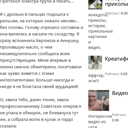
Протокол осмотра трупа и писать…
приколы
Рейтинг:
0.00
Я с дрожью в пальцах подошла к
Анекдоты,
приколы,
рельсам, на которых лежало месиво…
истории,
без головы. Голову отрезало составом и
прикольные
она валялась в насыпи по соседству. Я
картинки
сразу вспомнила Берлиоза и Аннушку,
и
пролившую масло, о чем
видео.
незамедлительно сообщила всем
Креатиф
присутствующим. Меня впервые в
жизни смачно обматерили, посетовали
как хуево живется с этими
Рейтинг:
0.00
Аффтар,
интеллигентами. Больше никогда и
жги!!!
нигде я не блистала своей эрудицией!
Видео
О, хвала тебе, джин–тоник, хвала
профессионализму Советских оперов я
не упала в обморок, не блеванула тут
Рейтинг:
Интересное
же, а собрала волю в кулак и гордо
0.00
видео из
сказала:
сети