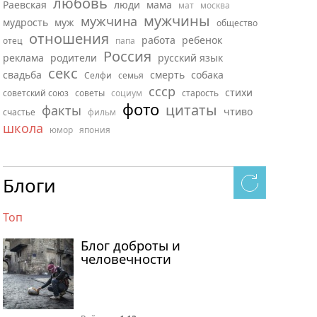
любовь
Раевская
люди
мама
мат
москва
мужчины
мужчина
мудрость
муж
общество
отношения
работа
ребенок
отец
папа
Россия
реклама
родители
русский язык
секс
свадьба
смерть
собака
Селфи
семья
ссср
стихи
советский союз
советы
социум
старость
фото
цитаты
факты
чтиво
счастье
фильм
школа
юмор
япония
Блоги
Топ
Блог доброты и
человечности