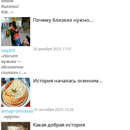
одном
дыхании!
Как...»
Почему близких нужно...
26 декабря 2023, 17:31
zaq203
«Насчет
мужика —
абсолютно
согласен с...»
История началась осенним...
10 сентября 2023, 23:26
annaproninaseo
«круто»
Какая добрая история