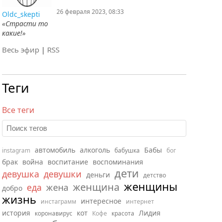
26 февраля 2023, 08:33
Oldc_skepti
«Страсти то
какие!»
Весь эфир
|
RSS
Теги
Все теги
автомобиль
алкоголь
Бабы
instagram
бабушка
бог
брак
война
воспитание
воспоминания
дети
девушка
девушки
деньги
детство
женщины
женщина
еда
жена
добро
жизнь
интересное
инстаграмм
интернет
история
кот
Лидия
коронавирус
Кофе
красота