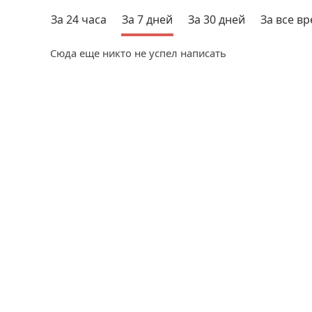
За 24 часа
За 7 дней
За 30 дней
За все в
Сюда еще никто не успел написать