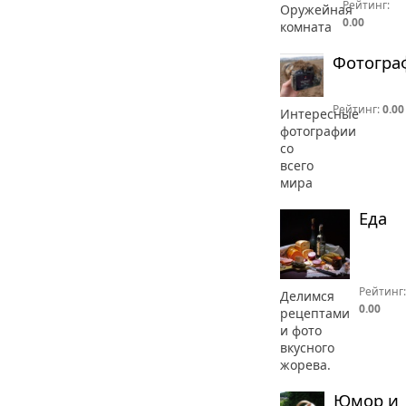
Рейтинг:
Оружейная
0.00
комната
Фотогра
Рейтинг:
0.00
Интересные
фотографии
со
всего
мира
Еда
Рейтинг:
Делимся
0.00
рецептами
и фото
вкусного
жорева.
Юмор и