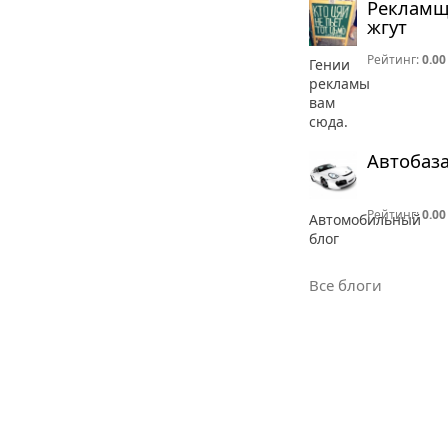
Реклам
жгут
Рейтинг:
0.00
Гении
рекламы
вам
сюда.
Автобаз
Рейтинг:
0.00
Автомобильный
блог
Все блоги