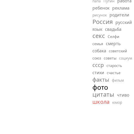
работа
папа
Путин
ребенок
реклама
родители
рисунок
Россия
русский
язык
свадьба
секс
Селфи
смерть
семья
собака
советский
союз
советы
социум
ссср
старость
стихи
счастье
факты
фильм
фото
цитаты
чтиво
школа
юмор