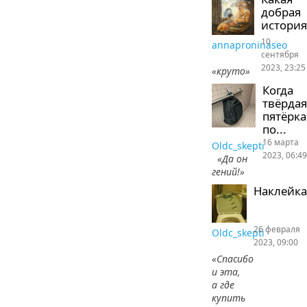
добрая
история
10
annaproninaseo
сентября
2023, 23:25
«круто»
Когда
твёрдая
пятёрка
по...
16 марта
Oldc_skepti
2023, 06:49
«Да он
гений!»
Наклейка
26 февраля
Oldc_skepti
2023, 09:00
«Спасибо
и эта,
а где
купить