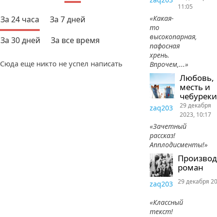
11:05
«Какая-
За 24 часа
За 7 дней
то
высокопарная,
За 30 дней
За все время
пафосная
хрень.
Сюда еще никто не успел написать
Впрочем,...»
Любовь,
месть и
чебуреки
29 декабря
zaq203
2023, 10:17
«Зачетный
рассказ!
Апплодисменты!»
Произво
роман
29 декабря 20
zaq203
«Классный
текст!