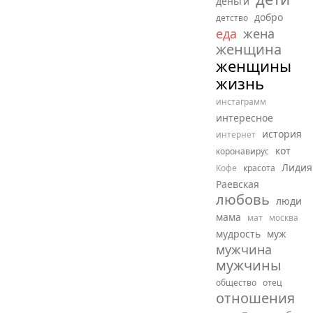
деньги
добро
детство
еда
жена
женщина
женщины
жизнь
инстаграмм
интересное
история
интернет
кот
коронавирус
Лидия
Кофе
красота
Раевская
любовь
люди
мама
мат
москва
мудрость
муж
мужчина
мужчины
общество
отец
отношения