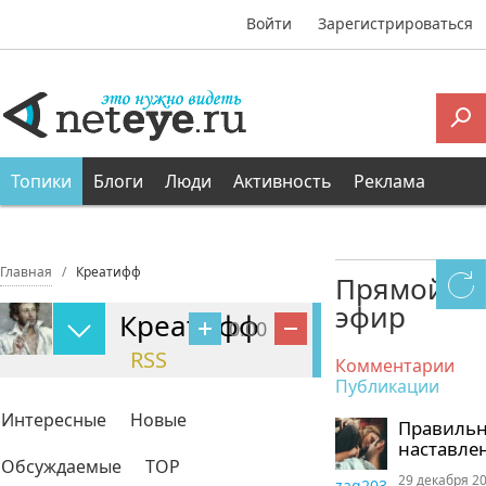
Войти
Зарегистрироваться
Топики
Блоги
Люди
Активность
Реклама
Главная
Креатифф
Прямой
эфир
Креатифф
0.00
RSS
Комментарии
Публикации
Интересные
Новые
Правиль
наставле
Обсуждаемые
TOP
29 декабря 20
zaq203