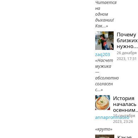
Читается
на
одном
дыхании!
Как...»
Почему
близких
нужно...
26 декабря
zaq203
2023, 17:31
«Насчет
мужика
—
абсолютно
согласен
с...»
История
началась
осенним..
10 сентября
annaproninaseo
2023, 23:26
«круто»
Какая