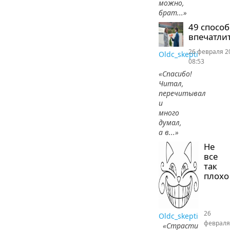
можно,
брат...»
49 спосо
впечатлит
26 февраля 2
Oldc_skepti
08:53
«Спасибо!
Читал,
перечитывал
и
много
думал,
а в...»
Не
все
так
плохо
26
Oldc_skepti
февраля
«Страсти