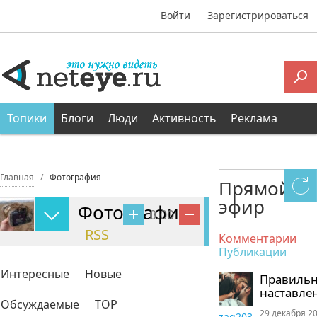
Войти
Зарегистрироваться
Топики
Блоги
Люди
Активность
Реклама
Главная
Фотография
Прямой
эфир
Фотография
0.00
RSS
Комментарии
Публикации
Интересные
Новые
Правиль
наставле
Обсуждаемые
TOP
29 декабря 20
zaq203