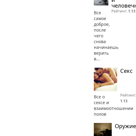
человеч
Рейтинг:
1.13
Все
самое
доброе,
после
чего
снова
начинаешь
верить
в...
Секс
Рейтинг:
Все о
1.13
сексе и
взаимоотношении
полов
Оружие