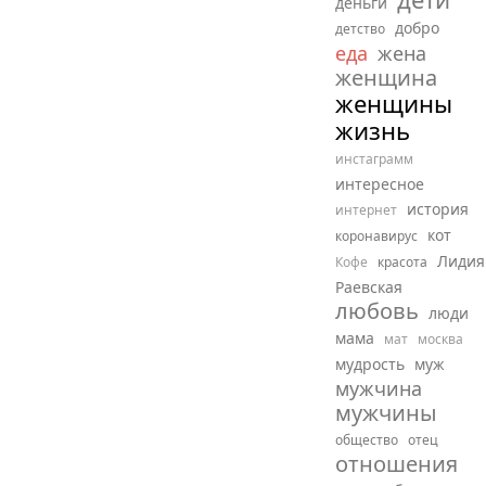
деньги
добро
детство
еда
жена
женщина
женщины
жизнь
инстаграмм
интересное
история
интернет
кот
коронавирус
Лидия
Кофе
красота
Раевская
любовь
люди
мама
мат
москва
мудрость
муж
мужчина
мужчины
общество
отец
отношения