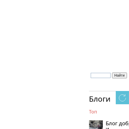
Блоги
Топ
Блог до
и