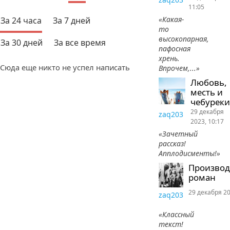
11:05
«Какая-
За 24 часа
За 7 дней
то
высокопарная,
За 30 дней
За все время
пафосная
хрень.
Сюда еще никто не успел написать
Впрочем,...»
Любовь,
месть и
чебуреки
29 декабря
zaq203
2023, 10:17
«Зачетный
рассказ!
Апплодисменты!»
Произво
роман
29 декабря 20
zaq203
«Классный
текст!