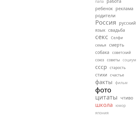
работа
папа
ребенок
реклама
родители
Россия
русский
язык
свадьба
секс
Селфи
смерть
семья
собака
советский
союз
советы
социум
ссср
старость
стихи
счастье
факты
фильм
фото
цитаты
чтиво
школа
юмор
япония