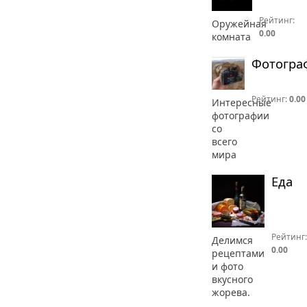
Рейтинг:
Оружейная
0.00
комната
Фотогра
Рейтинг:
0.00
Интересные
фотографии
со
всего
мира
Еда
Рейтинг:
Делимся
0.00
рецептами
и фото
вкусного
жорева.