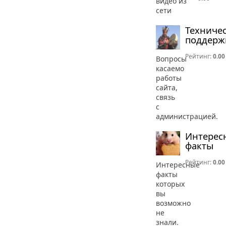
видео из
сети
Техниче
поддерж
Рейтинг:
0.00
Вопросы
касаемо
работы
сайта,
связь
с
администрацией.
Интерес
факты
Рейтинг:
0.00
Интересные
факты
которых
вы
возможно
не
знали.