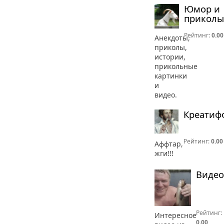
Юмор и
приколы
Рейтинг:
0.00
Анекдоты,
приколы,
истории,
прикольные
картинки
и
видео.
Креатиф
Рейтинг:
0.00
Аффтар,
жги!!!
Видео
Рейтинг:
Интересное
0.00