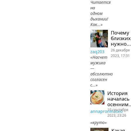
Читается
на
одном
дыхании!
Как...»
Почему
близких
нужно...
26 декабря
zaq203
2023, 17:31
«Насчет
мужика
—
абсолютно
согласен
с...»
История
началась
осенним..
10 сентября
annaproninaseo
2023, 23:26
«круто»
Какая