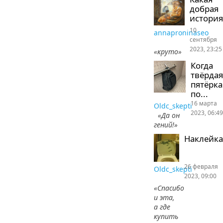
добрая
история
10
annaproninaseo
сентября
2023, 23:25
«круто»
Когда
твёрдая
пятёрка
по...
16 марта
Oldc_skepti
2023, 06:49
«Да он
гений!»
Наклейка
26 февраля
Oldc_skepti
2023, 09:00
«Спасибо
и эта,
а где
купить