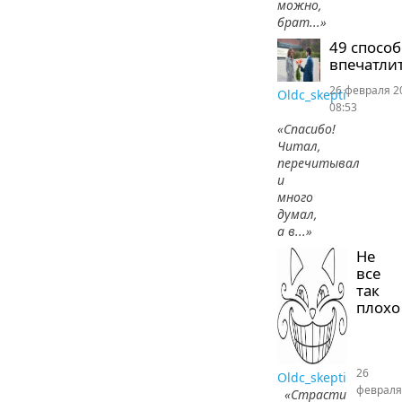
можно,
брат...»
49 спосо
впечатлит
26 февраля 2
Oldc_skepti
08:53
«Спасибо!
Читал,
перечитывал
и
много
думал,
а в...»
Не
все
так
плохо
26
Oldc_skepti
февраля
«Страсти