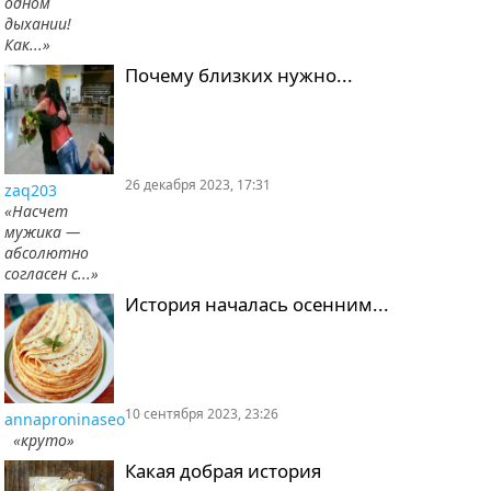
одном
дыхании!
Как...»
Почему близких нужно...
26 декабря 2023, 17:31
zaq203
«Насчет
мужика —
абсолютно
согласен с...»
История началась осенним...
10 сентября 2023, 23:26
annaproninaseo
«круто»
Какая добрая история