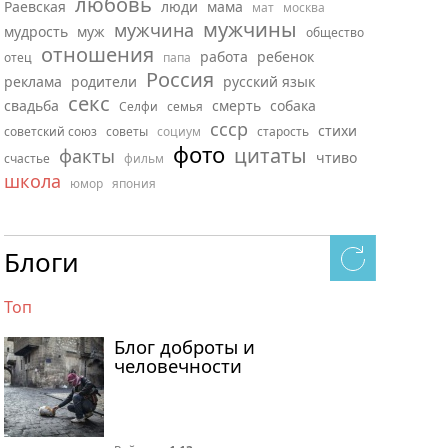
любовь
Раевская
люди
мама
мат
москва
мужчины
мужчина
мудрость
муж
общество
отношения
работа
ребенок
отец
папа
Россия
реклама
родители
русский язык
секс
свадьба
смерть
собака
Селфи
семья
ссср
стихи
советский союз
советы
социум
старость
фото
цитаты
факты
чтиво
счастье
фильм
школа
юмор
япония
Блоги
Топ
Блог доброты и
человечности