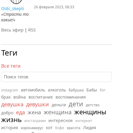
26 февраля 2023, 08:33
Oldc_skepti
«Страсти то
какие!»
Весь эфир
|
RSS
Теги
Все теги
автомобиль
алкоголь
Бабы
instagram
бабушка
бог
брак
война
воспитание
воспоминания
дети
девушка
девушки
деньги
детство
женщины
женщина
еда
жена
добро
жизнь
интересное
инстаграмм
интернет
история
кот
Лидия
коронавирус
Кофе
красота