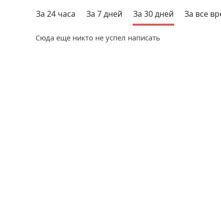
За 24 часа
За 7 дней
За 30 дней
За все в
Сюда еще никто не успел написать