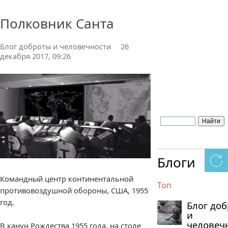
0 комментариев
Полковник Санта
Блог доброты и человечности
26
декабря 2017, 09:26
Блоги
Командный центр континентальной
Топ
противовоздушной обороны, США, 1955
год.
Блог до
и
человеч
В канун Рождества 1955 года, на столе