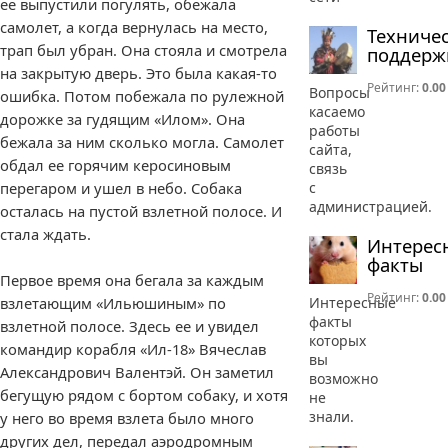
ее выпустили погулять, обежала
самолет, а когда вернулась на место,
Техниче
трап был убран. Она стояла и смотрела
поддерж
на закрытую дверь. Это была какая-то
Рейтинг:
0.00
Вопросы
ошибка. Потом побежала по рулежной
касаемо
дорожке за гудящим «Илом». Она
работы
бежала за ним сколько могла. Самолет
сайта,
обдал ее горячим керосиновым
связь
с
перегаром и ушел в небо. Собака
администрацией.
осталась на пустой взлетной полосе. И
стала ждать.
Интерес
факты
Первое время она бегала за каждым
Рейтинг:
0.00
Интересные
взлетающим «Ильюшиным» по
факты
взлетной полосе. Здесь ее и увидел
которых
командир корабля «Ил-18» Вячеслав
вы
Александрович Валентэй. Он заметил
возможно
бегущую рядом с бортом собаку, и хотя
не
знали.
у него во время взлета было много
других дел, передал аэродромным