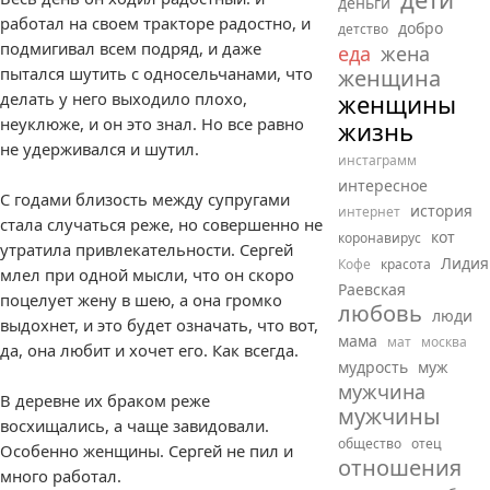
деньги
работал на своем тракторе радостно, и
добро
детство
подмигивал всем подряд, и даже
еда
жена
пытался шутить с односельчанами, что
женщина
делать у него выходило плохо,
женщины
неуклюже, и он это знал. Но все равно
жизнь
не удерживался и шутил.
инстаграмм
интересное
С годами близость между супругами
история
интернет
стала случаться реже, но совершенно не
кот
коронавирус
утратила привлекательности. Сергей
Лидия
Кофе
красота
млел при одной мысли, что он скоро
Раевская
поцелует жену в шею, а она громко
любовь
люди
выдохнет, и это будет означать, что вот,
мама
мат
москва
да, она любит и хочет его. Как всегда.
мудрость
муж
мужчина
В деревне их браком реже
мужчины
восхищались, а чаще завидовали.
общество
отец
Особенно женщины. Сергей не пил и
отношения
много работал.