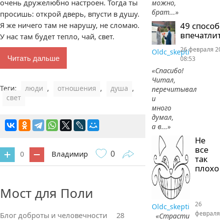
очень дружелюбно настроен. Тогда ты
можно,
брат...»
просишь: открой дверь, впусти в душу.
Я же ничего там не нарушу, не сломаю.
49 спосо
впечатлит
У нас там будет тепло, чай, свет.
26 февраля 2
Oldc_skepti
Читать дальше
08:53
«Спасибо!
Читал,
Теги:
люди
,
отношения
,
душа
,
перечитывал
свет
и
много
думал,
а в...»
Не
все
0
Владимир
0
так
плохо
0 комментариев
Мост для Поли
26
Oldc_skepti
февраля
Блог доброты и человечности
28
«Страсти