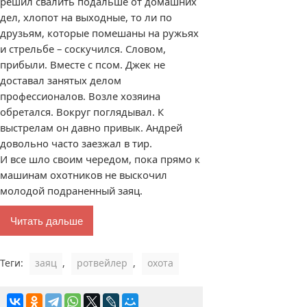
решил свалить подальше от домашних
дел, хлопот на выходные, то ли по
друзьям, которые помешаны на ружьях
и стрельбе – соскучился. Словом,
прибыли. Вместе с псом. Джек не
доставал занятых делом
профессионалов. Возле хозяина
обретался. Вокруг поглядывал. К
выстрелам он давно привык. Андрей
довольно часто заезжал в тир.
И все шло своим чередом, пока прямо к
машинам охотников не выскочил
молодой подраненный заяц.
Читать дальше
Теги:
заяц
,
ротвейлер
,
охота