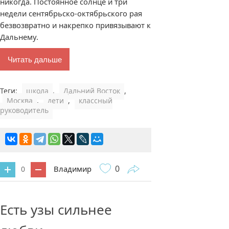
никогда. Постоянное солнце и три
недели сентябрьско-октябрьского рая
безвозвратно и накрепко привязывают к
Дальнему.
Читать дальше
Теги:
школа
,
Дальний Восток
,
Москва
,
дети
,
классный
руководитель
0
Владимир
0
0 комментариев
Есть узы сильнее