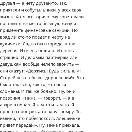
Друзья — а нету друзей-то. Так,
приятели и собутыльники, у всех своя
жизнь. Хотя все горячо ему советовали
поставить на место бывшую жену и
применить финансовые санкции. Но
вряд ли кто-то поедет к черту на
куличики. Ладно бы в городе, а так —
деревня. И очень больно. И очень
страшно. И деловым партнерам или
девушкам вообще нелепо звонить —
они скажут: «Держись! Будь сильным!
Скорейшего тебе выздоровления!». Это
было так ясно, как то, что ноги
сломаны. И так же больно. Ну, он и
позвонил. «Нина, — говорит, — я в
аварию попал. Я там-то и там-то. Я
просто сообщаю, а то вдруг помру. Ты
извини, что побеспокоил. Алешеньке
привет передай!». Ну, Нина приехала,
конечно. Не очень быстро: он же у нее