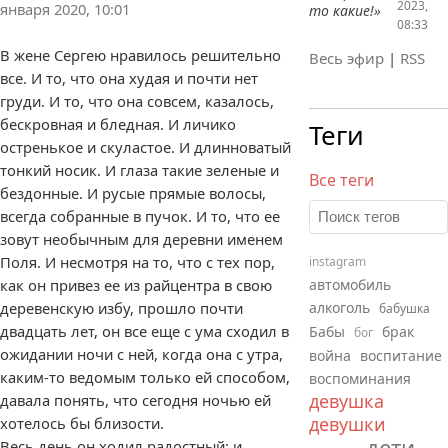
2023,
января 2020, 10:01
то какие!»
08:33
В жене Сергею нравилось решительно
Весь эфир
|
RSS
все. И то, что она худая и почти нет
груди. И то, что она совсем, казалось,
бескровная и бледная. И личико
Теги
остренькое и скуластое. И длинноватый
тонкий носик. И глаза такие зеленые и
Все теги
бездонные. И русые прямые волосы,
всегда собранные в пучок. И то, что ее
зовут необычным для деревни именем
Поля. И несмотря на то, что с тех пор,
instagram
как он привез ее из райцентра в свою
автомобиль
деревенскую избу, прошло почти
алкоголь
бабушка
двадцать лет, он все еще с ума сходил в
Бабы
брак
бог
ожидании ночи с ней, когда она с утра,
война
воспитание
каким-то ведомым только ей способом,
воспоминания
девушка
давала понять, что сегодня ночью ей
девушки
хотелось бы близости.
дети
Весь день он ходил радостный: и