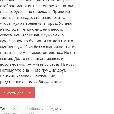
отобрал машину. На электричке, потом
на автобусе — но приехала. Привезла
там все, что надо, стала хлопотать,
чтобы мужа перевезли в город. Усталая
немолодая тетка с лишним весом,
совсем неинтересная, с сумками, в
сумке зачем-то бульон и котлеты. А этот
мужчина уже был без сознания почти. И
питаться не мог самостоятельно… Но он
выжил. Долго восстанавливался, и
восстановился — живет со своей Ниной.
Потому что она — его лучший друг.
Близкий человек. Ближайший
родственник. Самый ближайший.
Читать дальше
Теги:
узы
,
любовь
,
родня
,
авария
,
добро