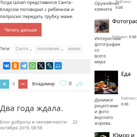
Рейтинг:
Тогда Шоап представился Санта–
Оружейная
0.00
комната
Клаусом поговорил с ребенком и
попросил передать трубку маме.
Фотогра
Читать дальше
Рейтинг:
0.00
Интересные
фотографии
Теги:
Санта
,
полковник
,
вояки
со
всего
мира
Еда
0
Владимир
0
0 комментариев
Рейтинг:
Делимся
0.00
Два года ждала.
рецептами
и фото
вкусного
Блог доброты и человечности
22
жорева.
октября 2019, 08:58
Юмор и