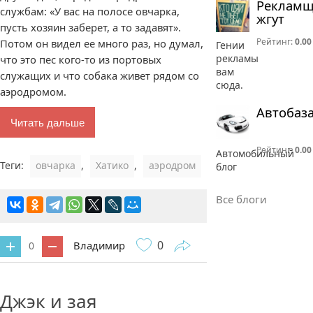
Реклам
службам: «У вас на полосе овчарка,
жгут
пусть хозяин заберет, а то задавят».
Рейтинг:
0.00
Потом он видел ее много раз, но думал,
Гении
рекламы
что это пес кого-то из портовых
вам
служащих и что собака живет рядом со
сюда.
аэродромом.
Автобаз
Читать дальше
Рейтинг:
0.00
Автомобильный
Теги:
овчарка
,
Хатико
,
аэродром
блог
Все блоги
0
Владимир
0
0 комментариев
Джэк и зая