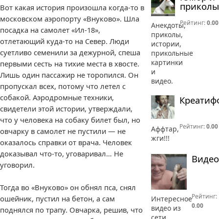
приколы
Вот какая история произошла когда-то в
московском аэропорту «Внуково». Шла
Рейтинг:
0.00
Анекдоты,
посадка на самолет «Ил-18»,
приколы,
отлетающий куда-то на Север. Люди
истории,
суетливо семенили за дежурной, спеша
прикольные
картинки
первыми сесть на тихие места в хвосте.
и
Лишь один пассажир не торопился. Он
видео.
пропускал всех, потому что летел с
собакой. Аэродромные техники,
Креатиф
свидетели этой истории, утверждали,
что у человека на собаку билет был, но
Рейтинг:
0.00
Аффтар,
овчарку в самолет не пустили — не
жги!!!
оказалось справки от врача. Человек
доказывал что-то, уговаривал… Не
Видео
уговорил.
Тогда во «Внуково» он обнял пса, снял
Рейтинг:
ошейник, пустил на бетон, а сам
Интересное
0.00
видео из
поднялся по трапу. Овчарка, решив, что
сети