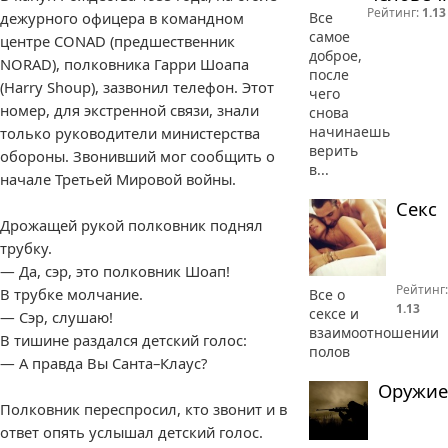
Рейтинг:
1.13
Все
дежурного офицера в командном
самое
центре CONAD (предшественник
доброе,
NORAD), полковника Гарри Шоапа
после
(Harry Shoup), зазвонил телефон. Этот
чего
номер, для экстренной связи, знали
снова
начинаешь
только руководители министерства
верить
обороны. Звонивший мог сообщить о
в...
начале Третьей Мировой войны.
Секс
Дрожащей рукой полковник поднял
трубку.
— Да, сэр, это полковник Шоап!
Рейтинг:
В трубке молчание.
Все о
1.13
сексе и
— Сэр, слушаю!
взаимоотношении
В тишине раздался детский голос:
полов
— А правда Вы Санта–Клаус?
Оружие
Полковник переспросил, кто звонит и в
ответ опять услышал детский голос.