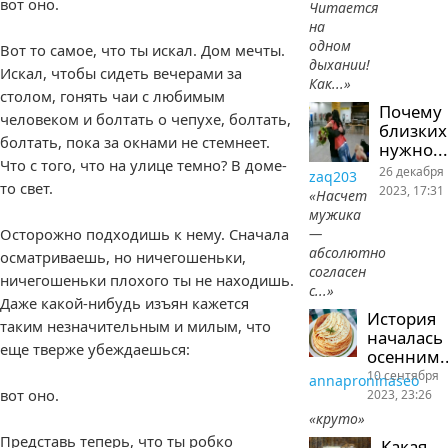
вот оно.
Читается
на
одном
Вот то самое, что ты искал. Дом мечты.
дыхании!
Искал, чтобы сидеть вечерами за
Как...»
столом, гонять чаи с любимым
Почему
человеком и болтать о чепухе, болтать,
близких
болтать, пока за окнами не стемнеет.
нужно...
Что с того, что на улице темно? В доме-
26 декабря
zaq203
то свет.
2023, 17:31
«Насчет
мужика
—
Осторожно подходишь к нему. Сначала
абсолютно
осматриваешь, но ничегошеньки,
согласен
ничегошеньки плохого ты не находишь.
с...»
Даже какой-нибудь изъян кажется
История
таким незначительным и милым, что
началась
еще тверже убеждаешься:
осенним..
10 сентября
annaproninaseo
вот оно.
2023, 23:26
«круто»
Представь теперь, что ты робко
Какая