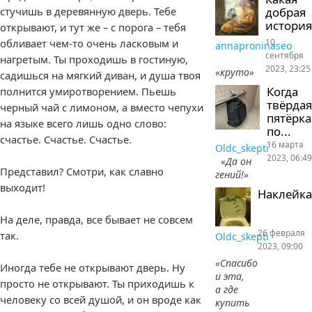
добрая
стучишь в деревянную дверь. Тебе
история
открывают, и тут же – с порога – тебя
10
обливает чем-то очень ласковым и
annaproninaseo
сентября
нагретым. Ты проходишь в гостиную,
2023, 23:25
«круто»
садишься на мягкий диван, и душа твоя
Когда
полнится умиротворением. Пьешь
твёрдая
черный чай с лимоном, а вместо чепухи
пятёрка
на языке всего лишь одно слово:
по...
счастье. Счастье. Счастье.
16 марта
Oldc_skepti
2023, 06:49
«Да он
Представил? Смотри, как славно
гений!»
выходит!
Наклейка
На деле, правда, все бывает не совсем
26 февраля
так.
Oldc_skepti
2023, 09:00
«Спасибо
Иногда тебе не открывают дверь. Ну
и эта,
просто не открывают. Ты приходишь к
а где
человеку со всей душой, и он вроде как
купить