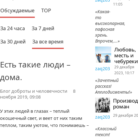
11:05
Обсуждаемые
TOP
«Какая-
то
высокопарная,
За 24 часа
За 7 дней
пафосная
хрень.
Впрочем,...»
За 30 дней
За все время
Любовь,
месть и
чебуреки
Есть такие люди –
29 декабря
zaq203
2023, 10:17
дома.
«Зачетный
рассказ!
Блог доброты и человечности
8
Апплодисменты!»
ноября 2019, 09:08
Произво
роман
У этих людей в глазах – теплый
29 декабря 20
zaq203
окошечный свет, и веет от них таким
теплом, таким уютом, что понимаешь –
«Классный
текст!