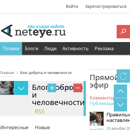
Войти
Зарегистрироваться
Топики
Блоги
Люди
Активность
Реклама
Главная
Блог доброты и человечности
Прямой
эфир
Блог доброты
+1.13
и
Комментарии
человечности
Публикации
RSS
Правиль
наставле
Интересные
Новые
29 декабря 20
zaq203