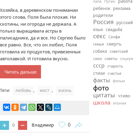
работа
папа
Путин
ребенок
реклама
Хозяйка, в деревенском понимании
родители
этого слова, Поля была плохая. Ни
Россия
русский
скотины, ни огорода не держала. А
язык
свадьба
только выращивала астры в
секс
Селфи
палисаднике, да и все. Но Сергею было
смерть
все равно. Все, что он любил, Поля
семья
собака
готовила из продуктов, привезенных
советский
автолавкой. И готовила вкусно.
союз
советы
социум
ссср
старость
Читать дальше
стихи
счастье
факты
фильм
фото
Теги:
любовь
,
мост
,
жизнь
цитаты
чтиво
школа
япония
0
Владимир
0