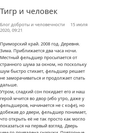
Тигр и человек
0 комментариев
Блог доброты и человечности
15 июля
2020, 09:21
Приморский край. 2008 год. Деревня.
Зима. Приближается два часа ночи.
Местный фельдшер просыпается от
странного шума за окном, но поскольку
шум быстро стихает, фельдшер решает
не заморачиваться и продолжает спать
дальше.
Утром, сладкий сон покидает его и наш
герой мчится во двор (ибо утро, даже у
фельдшеров, начинается не с кофе), но
добежав до двери, фельдшер понимает,
что открыть её не так просто как могло
показаться на первый взгляд. Дверь
чем-то привалена снаружи. Повторные