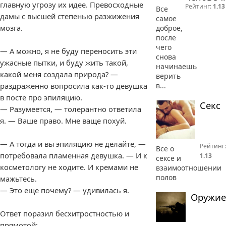
главную угрозу их идее. Превосходные
Рейтинг:
1.13
Все
дамы с высшей степенью разжижения
самое
мозга.
доброе,
после
чего
— А можно, я не буду переносить эти
снова
ужасные пытки, и буду жить такой,
начинаешь
какой меня создала природа? —
верить
раздраженно вопросила как-то девушка
в...
в посте про эпиляцию.
Секс
— Разумеется, — толерантно ответила
я. — Ваше право. Мне ваще похуй.
— А тогда и вы эпиляцию не делайте, —
Рейтинг:
Все о
потребовала пламенная девушка. — И к
1.13
сексе и
косметологу не ходите. И кремами не
взаимоотношении
полов
мажьтесь.
— Это еще почему? — удивилась я.
Оружие
Ответ поразил бесхитростностью и
прямотой: