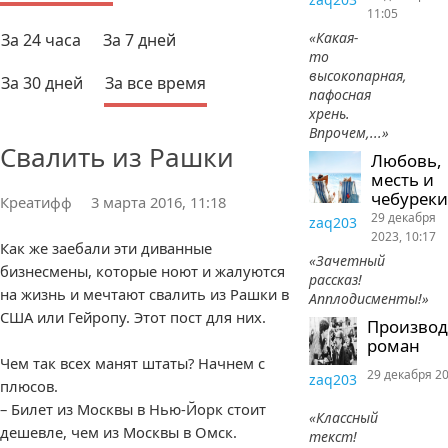
11:05
«Какая-
За 24 часа
За 7 дней
то
высокопарная,
За 30 дней
За все время
пафосная
хрень.
Впрочем,...»
Свалить из Рашки
Любовь,
месть и
чебуреки
Креатифф
3 марта 2016, 11:18
29 декабря
zaq203
2023, 10:17
Как же заебали эти диванные
«Зачетный
бизнесмены, которые ноют и жалуются
рассказ!
на жизнь и мечтают свалить из Рашки в
Апплодисменты!»
США или Гейропу. Этот пост для них.
Произво
роман
Чем так всех манят штаты? Начнем с
29 декабря 20
zaq203
плюсов.
– Билет из Москвы в Нью-Йорк стоит
«Классный
дешевле, чем из Москвы в Омск.
текст!