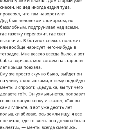
комнатушке и плакал. Дом старый уже
снесен, но дед иногда ездил туда,
проверял, что там наворотили.
Дед был человеком с юморком, но
беззлобным, подтрунивал над всеми,
где газетку переложит, где свет
выключит. В ботинок снежок положит
или вообще нарисует чего-нибудь в
тетрадке. Мне весело всегда было, а вот
бабка ворчала, мол совсем на старости
лет крыша поехала.
Ему же просто скучно было, выйдет он
на улицу с колышками, к нему подойдут
менты и спросят, «Дедушка, вы тут чего
делаете то?». Он ухмыльнется, поправит
свою кожаную кепку и скажет, «Так вы
сами гляньте, я вот уже десять лет
колышки вбиваю, ось земли ищу, я все
посчитал, где-то здесь она должна была
вылезти», — менты всегда смеялись,