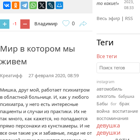
2023,
то какие!»
08:33
Весь эфир
|
RSS
0
Владимир
-1
2 комментария
Теги
Мир в котором мы
Все теги
живем
Креатифф
27 февраля 2020, 08:59
instagram
автомобиль
Мишка, друг мой, работает психиатром
алкоголь
в областной больнице. И, как у любого
бабушка
Бабы
брак
психиатра, у него есть интересные
бог
пациенты и случаи из практики. Их не
война
воспитание
так много, как кажется, но попадаются
воспоминания
девушка
прямо персонажи из кунсткамеры. И не
девушки
все они такие уж и забавные, люди не от
дети