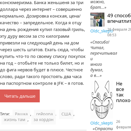
можно,
консюмеризма. Банка женьшеня за три
брат...»
доллара через интернет – совершенно
49 спосо
нормально. Дозировка конская, цена/
впечатлит
качество – запредельное. Когда я отцу
на день рождения купил газовый гриль,
26 февраля 2
Oldc_skepti
08:53
эту дуру весом за сто килограмм
«Спасибо!
привезли на следующий день на дом
Читал,
через шесть штатов. Ехать сюда, чтобы
перечитывал
купить что-то по своему списку покупок
и
на год – отобьёте не только билет, но и
много
до фига нервов будет в плюсе. Честное
думал,
а в...»
слово, ради такого простоять два часа
на паспортном контроле в JFK – я готов.
Не
все
так
Читать дальше
плохо
Теги:
Рашка
,
гейропа
,
США
,
жизнь там
,
за кордон
26
Oldc_skepti
февраля
«Страсти