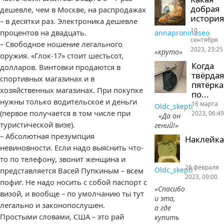
добрая
дешевле, чем в Москве, на распродажах
история
– в десятки раз. Электроника дешевле
10
процентов на двадцать.
annaproninaseo
сентября
– Свободное ношение легального
2023, 23:25
«круто»
оружия. «Глок-17» стоит шестьсот,
Когда
долларов. Винтовки продаются в
твёрдая
спортивных магазинах и в
пятёрка
хозяйственных магазинах. При покупке
по...
нужны только водительское и деньги
16 марта
Oldc_skepti
(первое получается в том числе при
2023, 06:49
«Да он
туристической визе).
гений!»
– Абсолютная презумпция
Наклейка
невиновности. Если надо выяснить что-
то по телефону, звонит женщина и
26 февраля
Oldc_skepti
представляется Васей Пупкиным – всем
2023, 09:00
пофиг. Не надо носить с собой паспорт с
«Спасибо
визой, и вообще – по умолчанию ты тут
и эта,
легально и законопослушен.
а где
Простыми словами, США – это рай
купить