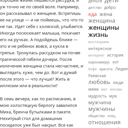
хорошей жизни лишаются рассудка, и
деньги
уж точно не по своей воле. Например,
добро
детство
он рассказывал о женщине. Встретишь
еда
жена
женщина
ее на улице — и не поймешь, что что-то
женщины
не так. Идет себе с коляской, улыбается.
Иногда посюсюкает малыша, покачает
жизнь
его на ручках. А подойдешь ближе —
инстаграмм
это и не ребенок вовсе, а кукла в
интересное
тряпье. Тронулась рассудком на почве
история
интернет
трагической гибели дочери. После
кот
коронавирус
излечения женщина стала несчастнее, и
Лидия
Кофе
красота
выглядеть хуже, чем до. Вот и думай
Раевская
после этого — что лучше? Жить в
любовь
люди
иллюзии или в реальности?
мама
мат
москва
мудрость
муж
В семь вечера, как по расписанию, в
мужчина
мою холостяцкую берлогу завалился
мужчины
Миха, бренча бутылками в пакете.
общество
отец
Нехитрый стол для домашних
отношения
посиделок уже был накрыт. Все как