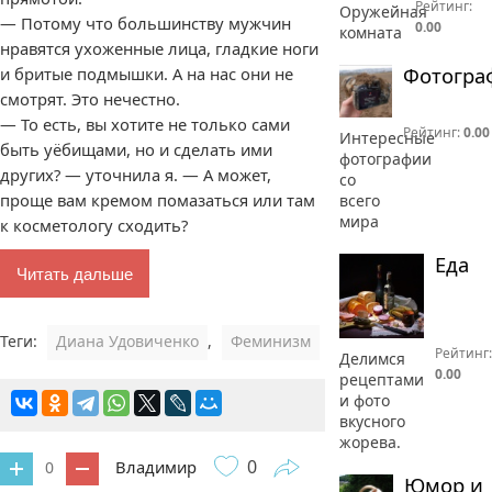
Рейтинг:
Оружейная
— Потому что большинству мужчин
0.00
комната
нравятся ухоженные лица, гладкие ноги
Фотогра
и бритые подмышки. А на нас они не
смотрят. Это нечестно.
— То есть, вы хотите не только сами
Рейтинг:
0.00
Интересные
быть уёбищами, но и сделать ими
фотографии
других? — уточнила я. — А может,
со
проще вам кремом помазаться или там
всего
мира
к косметологу сходить?
Еда
Читать дальше
Теги:
Диана Удовиченко
,
Феминизм
Рейтинг:
Делимся
0.00
рецептами
и фото
вкусного
жорева.
0
Владимир
0
Юмор и