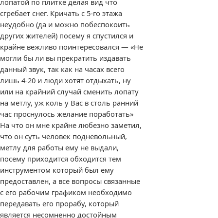
лопатой по плитке делая вид что
сгребает снег. Кричать с 5-го этажа
неудобно (да и можно побеспокоить
других жителей) посему я спустился и
крайне вежливо поинтересовался — «Не
могли бы ли вы прекратить издавать
данный звук, так как на часах всего
лишь 4-20 и люди хотят отдыхать, ну
или на крайний случай сменить лопату
на метлу, уж коль у Вас в столь ранний
час проснулось желание поработать»
На что он мне крайне любезно заметил,
что он суть человек подневольный,
метлу для работы ему не выдали,
посему приходится обходится тем
инструментом который был ему
предоставлен, а все вопросы связанные
с его рабочим графиком необходимо
передавать его прорабу, который
является несомненно достойным