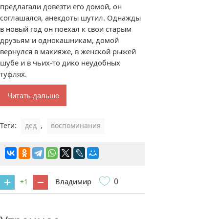
предлагали довезти его домой, он
соглашался, анекдоты шутил. Однажды
в новый год он поехал к свои старым
друзьям и однокашникам, домой
вернулся в макияже, в женской рыжей
шубе и в чьих-то дико неудобных
туфлях.
Читать дальше
Теги:
дед
,
воспоминания
0
Владимир
+1
1 комментарий