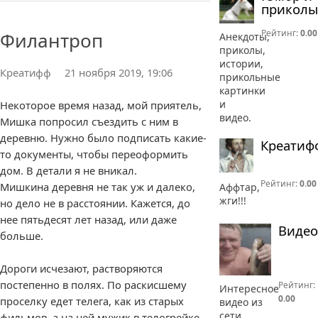
приколы
1 комментарий
Рейтинг:
0.00
Филантроп
Анекдоты,
приколы,
истории,
Креатифф
21 ноября 2019, 19:06
прикольные
картинки
и
Некоторое время назад, мой приятель,
видео.
Мишка попросил съездить с ним в
деревню. Нужно было подписать какие-
Креатиф
то документы, чтобы переоформить
дом. В детали я не вникал.
Рейтинг:
0.00
Мишкина деревня не так уж и далеко,
Аффтар,
жги!!!
но дело не в расстоянии. Кажется, до
нее пятьдесят лет назад, или даже
Видео
больше.
Дороги исчезают, растворяются
постепенно в полях. По раскисшему
Рейтинг:
Интересное
0.00
проселку едет телега, как из старых
видео из
сети
фильмов, а на ней мужик в телогрейке.