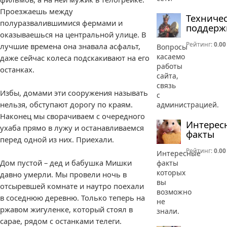
Проезжаешь между
Техниче
полуразвалившимися фермами и
поддерж
оказываешься на центральной улице. В
Рейтинг:
0.00
лучшие времена она знавала асфальт,
Вопросы
касаемо
даже сейчас колеса подскакивают на его
работы
останках.
сайта,
связь
Избы, домами эти сооружения называть
с
нельзя, обступают дорогу по краям.
администрацией.
Наконец мы сворачиваем с очередного
Интерес
ухаба прямо в лужу и останавливаемся
факты
перед одной из них. Приехали.
Рейтинг:
0.00
Интересные
Дом пустой – дед и бабушка Мишки
факты
которых
давно умерли. Мы провели ночь в
вы
отсыревшей комнате и наутро поехали
возможно
в соседнюю деревню. Только теперь на
не
ржавом жигуленке, который стоял в
знали.
сарае, рядом с останками телеги.