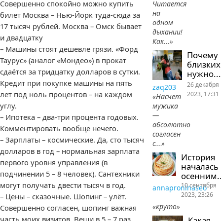
Совершенно спокойно можно купить
Читается
на
билет Москва – Нью-Йорк туда-сюда за
одном
17 тысяч рублей. Москва – Омск бывает
дыхании!
и двадцатку
Как...»
– Машины стоят дешевле грязи. «Форд
Почему
Таурус» (аналог «Мондео») в прокат
близких
сдаётся за тридцатку долларов в сутки.
нужно...
Кредит при покупке машины на пять
26 декабря
zaq203
лет под ноль процентов – на каждом
2023, 17:31
«Насчет
углу.
мужика
—
– Ипотека – два-три процента годовых.
абсолютно
Комментировать вообще нечего.
согласен
– Зарплаты – космические. Да, сто тысяч
с...»
долларов в год – нормальная зарплата
История
первого уровня управления (в
началась
подчинении 5 – 8 человек). Сантехники
осенним..
могут получать двести тысяч в год.
10 сентября
annaproninaseo
2023, 23:26
– Цены – сказочные. Шопинг – улёт.
«круто»
Совершенно согласен, шопинг важная
часть моих визитов. Вещи в 5 – 7 раз
Какая