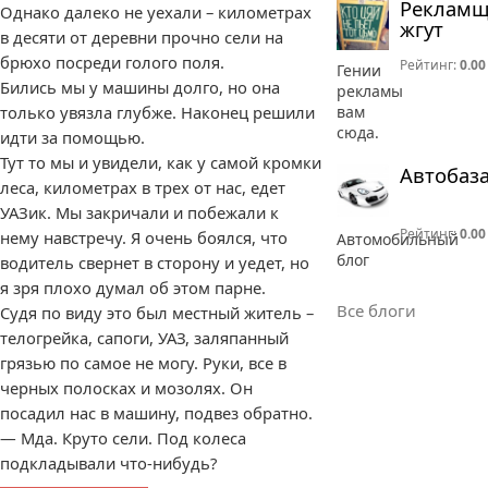
Реклам
Однако далеко не уехали – километрах
жгут
в десяти от деревни прочно сели на
брюхо посреди голого поля.
Рейтинг:
0.00
Гении
Бились мы у машины долго, но она
рекламы
вам
только увязла глубже. Наконец решили
сюда.
идти за помощью.
Тут то мы и увидели, как у самой кромки
Автобаз
леса, километрах в трех от нас, едет
УАЗик. Мы закричали и побежали к
Рейтинг:
0.00
нему навстречу. Я очень боялся, что
Автомобильный
блог
водитель свернет в сторону и уедет, но
я зря плохо думал об этом парне.
Все блоги
Судя по виду это был местный житель –
телогрейка, сапоги, УАЗ, заляпанный
грязью по самое не могу. Руки, все в
черных полосках и мозолях. Он
посадил нас в машину, подвез обратно.
— Мда. Круто сели. Под колеса
подкладывали что-нибудь?