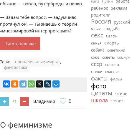
работа
папа
Путин
обычно — вобла, бутерброды и пивко.
ребенок
реклама
родители
— Задам тебе вопрос, — задумчиво
Россия
русский
протянул он. — Ты знаешь о теории
язык
свадьба
«многомировой интерпретации»?
секс
Селфи
смерть
Читать дальше
семья
собака
советский
союз
советы
социум
Теги:
параллельные миры
,
ссср
старость
фантастика
стихи
счастье
факты
фильм
фото
цитаты
чтиво
школа
0
Владимир
+1
япония
2 комментария
О феминизме