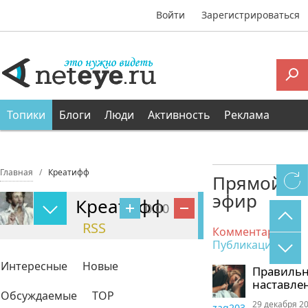
Войти
Зарегистрироваться
Топики
Блоги
Люди
Активность
Реклама
Главная
Креатифф
Прямой
эфир
Креатифф
0.00
RSS
Комментарии
Публикации
Интересные
Новые
Правиль
наставле
Обсуждаемые
TOP
29 декабря 20
zaq203